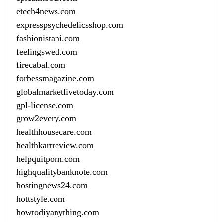
etech4news.com
expresspsychedelicsshop.com
fashionistani.com
feelingswed.com
firecabal.com
forbessmagazine.com
globalmarketlivetoday.com
gpl-license.com
grow2every.com
healthhousecare.com
healthkartreview.com
helpquitporn.com
highqualitybanknote.com
hostingnews24.com
hottstyle.com
howtodiyanything.com