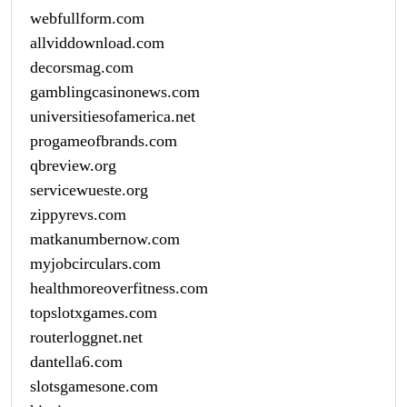
webfullform.com
allviddownload.com
decorsmag.com
gamblingcasinonews.com
universitiesofamerica.net
progameofbrands.com
qbreview.org
servicewueste.org
zippyrevs.com
matkanumbernow.com
myjobcirculars.com
healthmoreoverfitness.com
topslotxgames.com
routerloggnet.net
dantella6.com
slotsgamesone.com