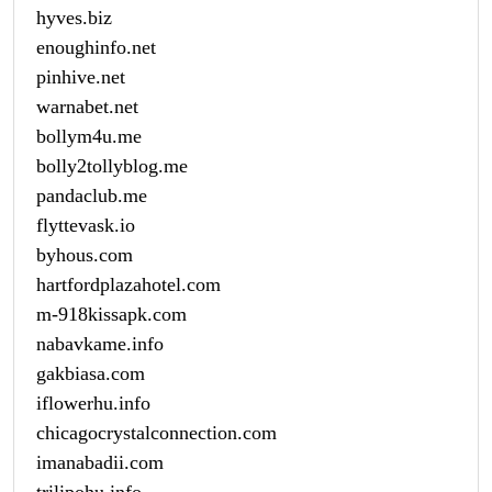
hyves.biz
enoughinfo.net
pinhive.net
warnabet.net
bollym4u.me
bolly2tollyblog.me
pandaclub.me
flyttevask.io
byhous.com
hartfordplazahotel.com
m-918kissapk.com
nabavkame.info
gakbiasa.com
iflowerhu.info
chicagocrystalconnection.com
imanabadii.com
trilipohu.info