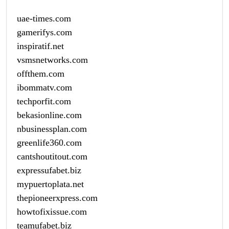
uae-times.com
gamerifys.com
inspiratif.net
vsmsnetworks.com
offthem.com
ibommatv.com
techporfit.com
bekasionline.com
nbusinessplan.com
greenlife360.com
cantshoutitout.com
expressufabet.biz
mypuertoplata.net
thepioneerxpress.com
howtofixissue.com
teamufabet.biz