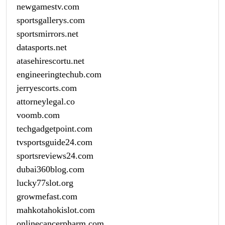
newgamestv.com
sportsgallerys.com
sportsmirrors.net
datasports.net
atasehirescortu.net
engineeringtechub.com
jerryescorts.com
attorneylegal.co
voomb.com
techgadgetpoint.com
tvsportsguide24.com
sportsreviews24.com
dubai360blog.com
lucky77slot.org
growmefast.com
mahkotahokislot.com
onlinecancerpharm.com