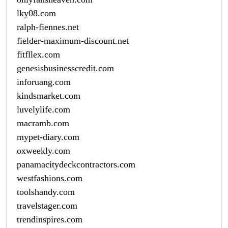
lky08.com
ralph-fiennes.net
fielder-maximum-discount.net
fitfllex.com
genesisbusinesscredit.com
inforuang.com
kindsmarket.com
luvelylife.com
macramb.com
mypet-diary.com
oxweekly.com
panamacitydeckcontractors.com
westfashions.com
toolshandy.com
travelstager.com
trendinspires.com