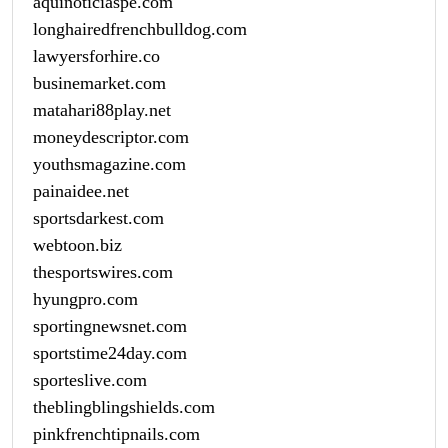
aquinoticiaspe.com
longhairedfrenchbulldog.com
lawyersforhire.co
businemarket.com
matahari88play.net
moneydescriptor.com
youthsmagazine.com
painaidee.net
sportsdarkest.com
webtoon.biz
thesportswires.com
hyungpro.com
sportingnewsnet.com
sportstime24day.com
sporteslive.com
theblingblingshields.com
pinkfrenchtipnails.com