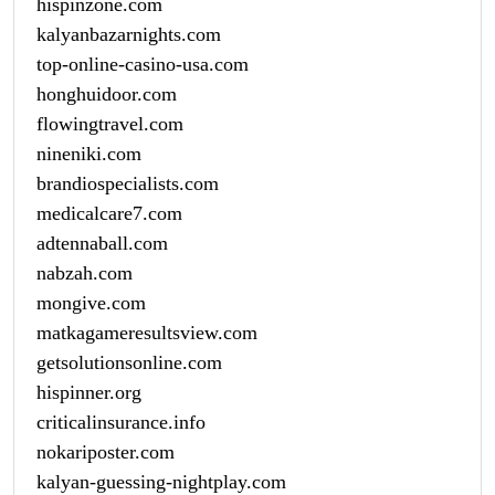
hispinzone.com
kalyanbazarnights.com
top-online-casino-usa.com
honghuidoor.com
flowingtravel.com
nineniki.com
brandiospecialists.com
medicalcare7.com
adtennaball.com
nabzah.com
mongive.com
matkagameresultsview.com
getsolutionsonline.com
hispinner.org
criticalinsurance.info
nokariposter.com
kalyan-guessing-nightplay.com