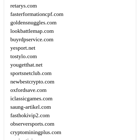
retarys.com
fasterformationcpf.com
goldensnuggles.com
lookbattlemap.com
buyrdpservice.com
yesport.net
tostylo.com
yougetthat.net
sportsnetclub.com
newbestcrypto.com
oxfordsave.com
iclassicgames.com
saung-artikel.com
fasthokivip2.com
observersports.com
cryptominingplus.com