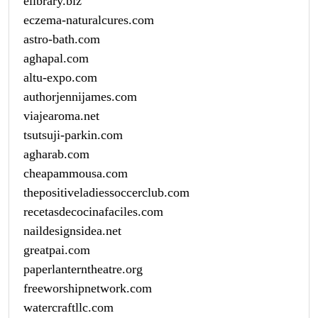
elibrary.biz
eczema-naturalcures.com
astro-bath.com
aghapal.com
altu-expo.com
authorjennijames.com
viajearoma.net
tsutsuji-parkin.com
agharab.com
cheapammousa.com
thepositiveladiessoccerclub.com
recetasdecocinafaciles.com
naildesignsidea.net
greatpai.com
paperlanterntheatre.org
freeworshipnetwork.com
watercraftllc.com