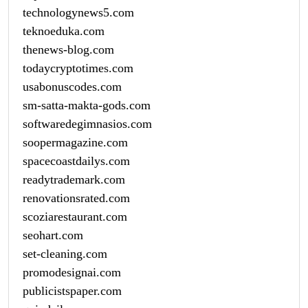
technologynews5.com
teknoeduka.com
thenews-blog.com
todaycryptotimes.com
usabonuscodes.com
sm-satta-makta-gods.com
softwaredegimnasios.com
soopermagazine.com
spacecoastdailys.com
readytrademark.com
renovationsrated.com
scoziarestaurant.com
seohart.com
set-cleaning.com
promodesignai.com
publicistspaper.com