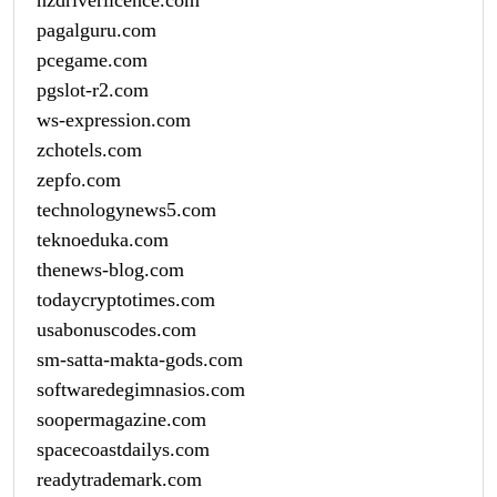
pagalguru.com
pcegame.com
pgslot-r2.com
ws-expression.com
zchotels.com
zepfo.com
technologynews5.com
teknoeduka.com
thenews-blog.com
todaycryptotimes.com
usabonuscodes.com
sm-satta-makta-gods.com
softwaredegimnasios.com
soopermagazine.com
spacecoastdailys.com
readytrademark.com