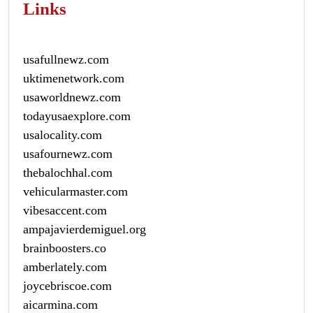
Links
usafullnewz.com
uktimenetwork.com
usaworldnewz.com
todayusaexplore.com
usalocality.com
usafournewz.com
thebalochhal.com
vehicularmaster.com
vibesaccent.com
ampajavierdemiguel.org
brainboosters.co
amberlately.com
joycebriscoe.com
aicarmina.com