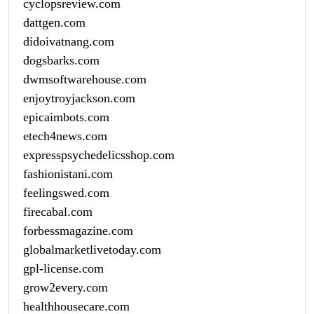
cyclopsreview.com
dattgen.com
didoivatnang.com
dogsbarks.com
dwmsoftwarehouse.com
enjoytroyjackson.com
epicaimbots.com
etech4news.com
expresspsychedelicsshop.com
fashionistani.com
feelingswed.com
firecabal.com
forbessmagazine.com
globalmarketlivetoday.com
gpl-license.com
grow2every.com
healthhousecare.com