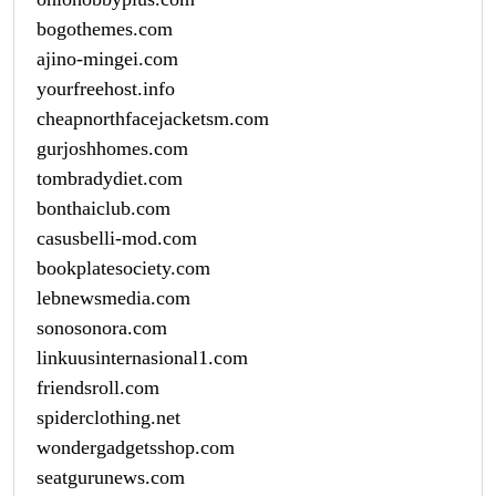
bogothemes.com
ajino-mingei.com
yourfreehost.info
cheapnorthfacejacketsm.com
gurjoshhomes.com
tombradydiet.com
bonthaiclub.com
casusbelli-mod.com
bookplatesociety.com
lebnewsmedia.com
sonosonora.com
linkuusinternasional1.com
friendsroll.com
spiderclothing.net
wondergadgetsshop.com
seatgurunews.com