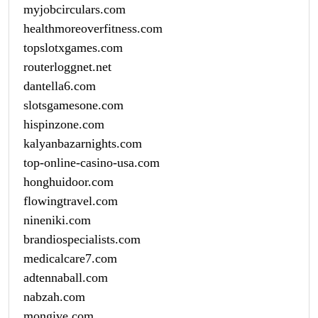
myjobcirculars.com
healthmoreoverfitness.com
topslotxgames.com
routerloggnet.net
dantella6.com
slotsgamesone.com
hispinzone.com
kalyanbazarnights.com
top-online-casino-usa.com
honghuidoor.com
flowingtravel.com
nineniki.com
brandiospecialists.com
medicalcare7.com
adtennaball.com
nabzah.com
mongive.com