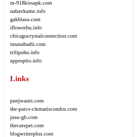
m-918kissapk.com
nabavkame.info
gakbiasa.com
iflowerhu.info
chicagocrystalconnection.com
imanabadii.com
trilipohu.info
appruptio.info
Links
punjwanis.com
the-parcs-clematiscondos.com
jusu-gb.com
thecarepet.com
blogwriterplus.com