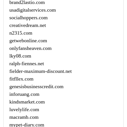
brand2lastio.com
usadigitalservices.com
socialhoppers.com
creativedream.net
n2315.com
getwebonline.com
onlyfansheaven.com
lky08.com
ralph-fiennes.net
fielder-maximum-discount.net
fitfllex.com
genesisbusinesscredit.com
inforuang.com
kindsmarket.com
luvelylife.com
macramb.com
mypet-diary.com