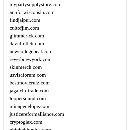
mypartysupplystore.com
annforwisconsin.com
findjaipur.com
cultofjim.com
glimmerick.com
davidfollett.com
newcollegebeat.com
reverbnewyork.com
skinmerch.com
usvisaforum.com
bestmovierulz.com
jagalchi-trade.com
loopersound.com
minapenelope.com
justicereformalliance.com
cryptoglax.com
ohiohobbyplus.com