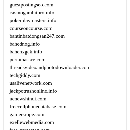
guestpostingseo.com
casinogambitpro.info
pokerplaymasters.info
courseoncourse.com
bantinbatdongsan247.com
bahednog.info
bahenxgek.info
pertamaskre.com
threadsvideoandphotodownloader.com
techgiddy.com
usalivenetwork.com
jackpotrushonline.info
ucnewshindi.com
freecellphonedatabase.com
gamersrope.com
exellewebmedia.com
free-gamestop.com