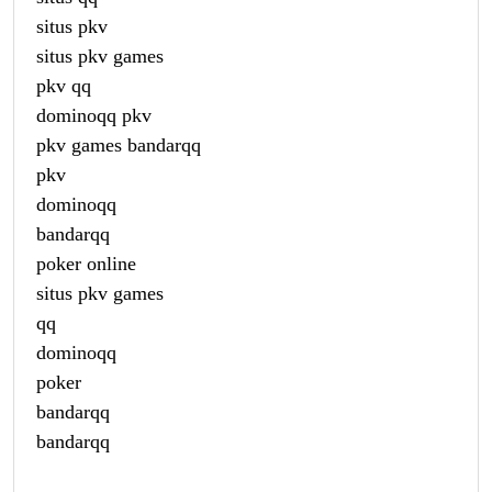
situs pkv
situs pkv games
pkv qq
dominoqq pkv
pkv games bandarqq
pkv
dominoqq
bandarqq
poker online
situs pkv games
qq
dominoqq
poker
bandarqq
bandarqq