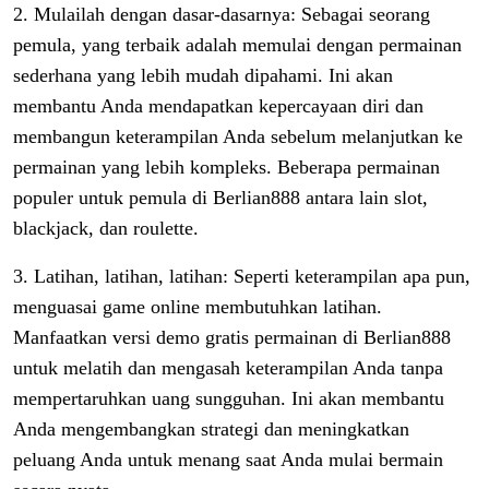
2. Mulailah dengan dasar-dasarnya: Sebagai seorang
pemula, yang terbaik adalah memulai dengan permainan
sederhana yang lebih mudah dipahami. Ini akan
membantu Anda mendapatkan kepercayaan diri dan
membangun keterampilan Anda sebelum melanjutkan ke
permainan yang lebih kompleks. Beberapa permainan
populer untuk pemula di Berlian888 antara lain slot,
blackjack, dan roulette.
3. Latihan, latihan, latihan: Seperti keterampilan apa pun,
menguasai game online membutuhkan latihan.
Manfaatkan versi demo gratis permainan di Berlian888
untuk melatih dan mengasah keterampilan Anda tanpa
mempertaruhkan uang sungguhan. Ini akan membantu
Anda mengembangkan strategi dan meningkatkan
peluang Anda untuk menang saat Anda mulai bermain