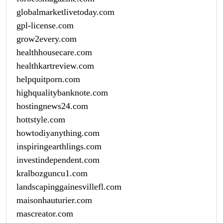
globalmarketlivetoday.com
gpl-license.com
grow2every.com
healthhousecare.com
healthkartreview.com
helpquitporn.com
highqualitybanknote.com
hostingnews24.com
hottstyle.com
howtodiyanything.com
inspiringearthlings.com
investindependent.com
kralbozguncu1.com
landscapinggainesvillefl.com
maisonhauturier.com
mascreator.com