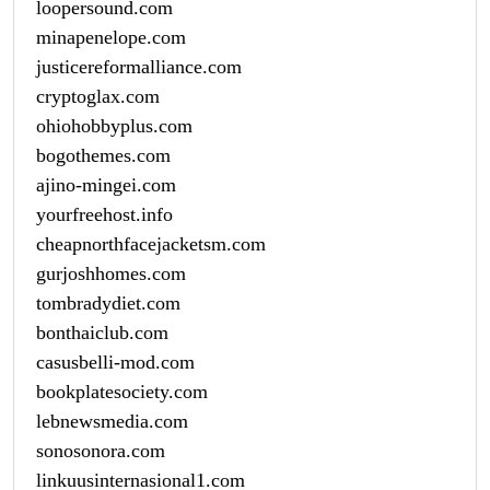
loopersound.com
minapenelope.com
justicereformalliance.com
cryptoglax.com
ohiohobbyplus.com
bogothemes.com
ajino-mingei.com
yourfreehost.info
cheapnorthfacejacketsm.com
gurjoshhomes.com
tombradydiet.com
bonthaiclub.com
casusbelli-mod.com
bookplatesociety.com
lebnewsmedia.com
sonosonora.com
linkuusinternasional1.com