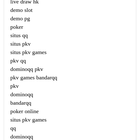
live draw hk
demo slot
demo pg
poker
situs qq
situs pkv
situs pkv games
pkv qq
dominoqq pkv
pkv games bandarqq
pkv
dominoqq
bandarqq
poker online
situs pkv games
qq
dominoqq