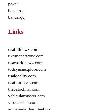
poker
bandarqq
bandarqq
Links
usafullnewz.com
uktimenetwork.com
usaworldnewz.com
todayusaexplore.com
usalocality.com
usafournewz.com
thebalochhal.com
vehicularmaster.com
vibesaccent.com
ampajavierdemiguel.org