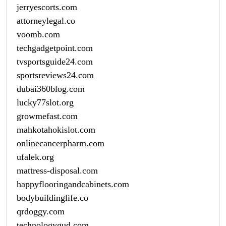
jerryescorts.com
attorneylegal.co
voomb.com
techgadgetpoint.com
tvsportsguide24.com
sportsreviews24.com
dubai360blog.com
lucky77slot.org
growmefast.com
mahkotahokislot.com
onlinecancerpharm.com
ufalek.org
mattress-disposal.com
happyflooringandcabinets.com
bodybuildinglife.co
qrdoggy.com
technologygud.com