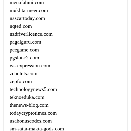
menafahmi.com
mukhtarmeer.com
nascartoday.com
nqted.com
nzdriverlicence.com
pagalguru.com
pcegame.com
pgslot-r2.com
ws-expression.com
zchotels.com
zepfo.com
technologynews5.com
teknoeduka.com
thenews-blog.com
todaycryptotimes.com
usabonuscodes.com
sm-satta-makta-gods.com