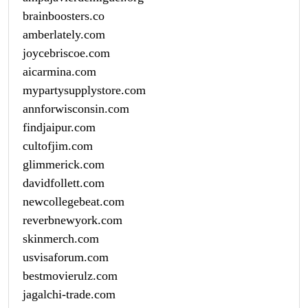
brainboosters.co
amberlately.com
joycebriscoe.com
aicarmina.com
mypartysupplystore.com
annforwisconsin.com
findjaipur.com
cultofjim.com
glimmerick.com
davidfollett.com
newcollegebeat.com
reverbnewyork.com
skinmerch.com
usvisaforum.com
bestmovierulz.com
jagalchi-trade.com