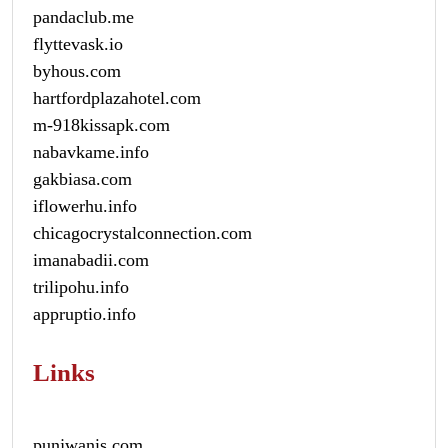
pandaclub.me
flyttevask.io
byhous.com
hartfordplazahotel.com
m-918kissapk.com
nabavkame.info
gakbiasa.com
iflowerhu.info
chicagocrystalconnection.com
imanabadii.com
trilipohu.info
appruptio.info
Links
punjwanis.com