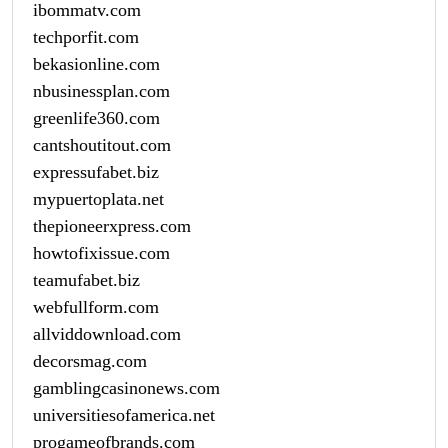
ibommatv.com
techporfit.com
bekasionline.com
nbusinessplan.com
greenlife360.com
cantshoutitout.com
expressufabet.biz
mypuertoplata.net
thepioneerxpress.com
howtofixissue.com
teamufabet.biz
webfullform.com
allviddownload.com
decorsmag.com
gamblingcasinonews.com
universitiesofamerica.net
progameofbrands.com