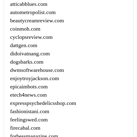
atticabblues.com
autometropolist.com
beautycreamreview.com
coinmoh.com
cyclopsreview.com
dattgen.com
didoivatnang.com
dogsbarks.com
dwmsoftwarehouse.com
enjoytroyjackson.com
epicaimbots.com
etech4news.com
expresspsychedelicsshop.com
fashionistani.com
feelingswed.com
firecabal.com
forbessmagazine.com