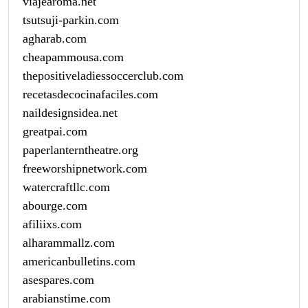
viajearoma.net
tsutsuji-parkin.com
agharab.com
cheapammousa.com
thepositiveladiessoccerclub.com
recetasdecocinafaciles.com
naildesignsidea.net
greatpai.com
paperlanterntheatre.org
freeworshipnetwork.com
watercraftllc.com
abourge.com
afiliixs.com
alharammallz.com
americanbulletins.com
asespares.com
arabianstime.com