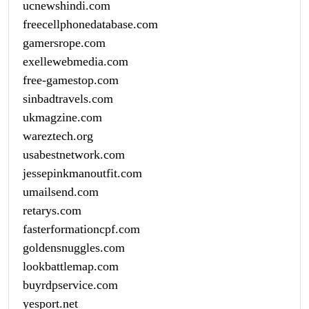
ucnewshindi.com
freecellphonedatabase.com
gamersrope.com
exellewebmedia.com
free-gamestop.com
sinbadtravels.com
ukmagzine.com
wareztech.org
usabestnetwork.com
jessepinkmanoutfit.com
umailsend.com
retarys.com
fasterformationcpf.com
goldensnuggles.com
lookbattlemap.com
buyrdpservice.com
yesport.net