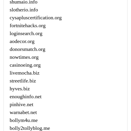
shumaio.info
slotherio.info
cysapluscertification.org
fortnitehacks.org
loginsearch.org
aodecor.org
donorsmatch.org
nowtimes.org
casinoeing.org
livemocha.biz
streetlife.biz
hyves.biz
enoughinfo.net
pinhive.net
warnabet.net
bollym4u.me
bolly2tollyblog.me