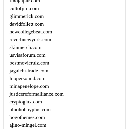
findjaipur.com
cultofjim.com
glimmerick.com
davidfollett.com
newcollegebeat.com
reverbnewyork.com
skinmerch.com
usvisaforum.com
bestmovierulz.com
jagalchi-trade.com
loopersound.com
minapenelope.com
justicereformalliance.com
cryptoglax.com
ohiohobbyplus.com
bogothemes.com
ajino-mingei.com