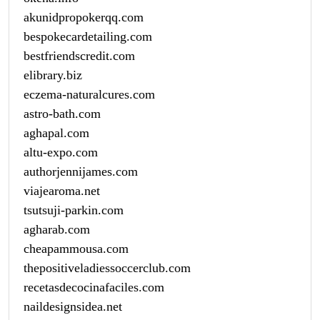
akunidpropokerqq.com
bespokecardetailing.com
bestfriendscredit.com
elibrary.biz
eczema-naturalcures.com
astro-bath.com
aghapal.com
altu-expo.com
authorjennijames.com
viajearoma.net
tsutsuji-parkin.com
agharab.com
cheapammousa.com
thepositiveladiessoccerclub.com
recetasdecocinafaciles.com
naildesignsidea.net