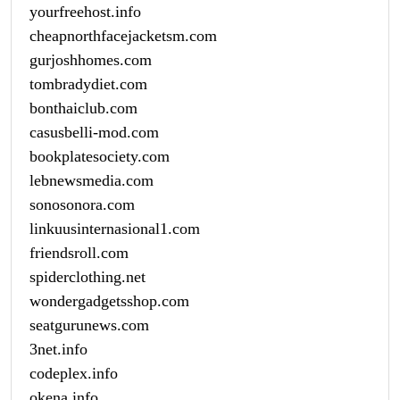
yourfreehost.info
cheapnorthfacejacketsm.com
gurjoshhomes.com
tombradydiet.com
bonthaiclub.com
casusbelli-mod.com
bookplatesociety.com
lebnewsmedia.com
sonosonora.com
linkuusinternasional1.com
friendsroll.com
spiderclothing.net
wondergadgetsshop.com
seatgurunews.com
3net.info
codeplex.info
okena.info