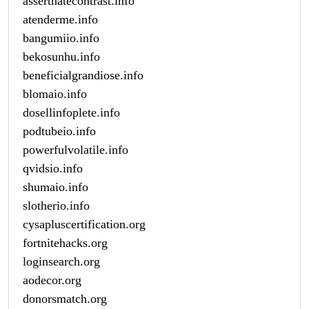
asserthatecontrast.info
atenderme.info
bangumiio.info
bekosunhu.info
beneficialgrandiose.info
blomaio.info
dosellinfoplete.info
podtubeio.info
powerfulvolatile.info
qvidsio.info
shumaio.info
slotherio.info
cysapluscertification.org
fortnitehacks.org
loginsearch.org
aodecor.org
donorsmatch.org