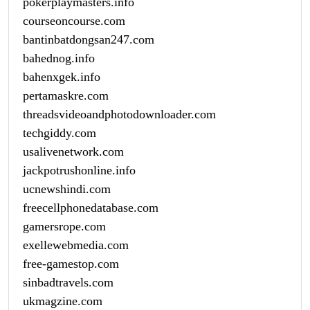
pokerplaymasters.info
courseoncourse.com
bantinbatdongsan247.com
bahednog.info
bahenxgek.info
pertamaskre.com
threadsvideoandphotodownloader.com
techgiddy.com
usalivenetwork.com
jackpotrushonline.info
ucnewshindi.com
freecellphonedatabase.com
gamersrope.com
exellewebmedia.com
free-gamestop.com
sinbadtravels.com
ukmagzine.com