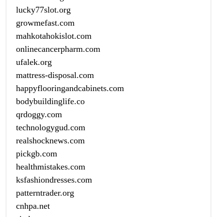
lucky77slot.org
growmefast.com
mahkotahokislot.com
onlinecancerpharm.com
ufalek.org
mattress-disposal.com
happyflooringandcabinets.com
bodybuildinglife.co
qrdoggy.com
technologygud.com
realshocknews.com
pickgb.com
healthmistakes.com
ksfashiondresses.com
patterntrader.org
cnhpa.net