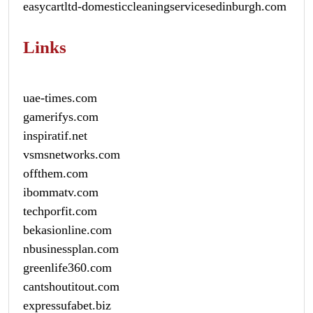
easycartltd-domesticcleaningservicesedinburgh.com
Links
uae-times.com
gamerifys.com
inspiratif.net
vsmsnetworks.com
offthem.com
ibommatv.com
techporfit.com
bekasionline.com
nbusinessplan.com
greenlife360.com
cantshoutitout.com
expressufabet.biz