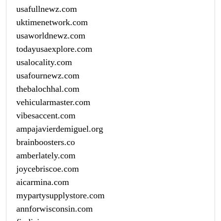
usafullnewz.com
uktimenetwork.com
usaworldnewz.com
todayusaexplore.com
usalocality.com
usafournewz.com
thebalochhal.com
vehicularmaster.com
vibesaccent.com
ampajavierdemiguel.org
brainboosters.co
amberlately.com
joycebriscoe.com
aicarmina.com
mypartysupplystore.com
annforwisconsin.com