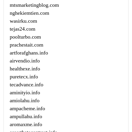
mtsmarketingblog.com
nghekiemtien.com
wasirku.com
tejas24.com
poolturbo.com
prachestait.com
artforafghans.info
airvendio.info
healthexe.info
puretecx.info
tecadvance.info
aminityio.info
amiolahu.info
ampacheme.info
ampullahu.info
aromaxme.info