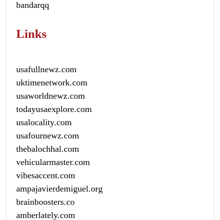
bandarqq
Links
usafullnewz.com
uktimenetwork.com
usaworldnewz.com
todayusaexplore.com
usalocality.com
usafournewz.com
thebalochhal.com
vehicularmaster.com
vibesaccent.com
ampajavierdemiguel.org
brainboosters.co
amberlately.com