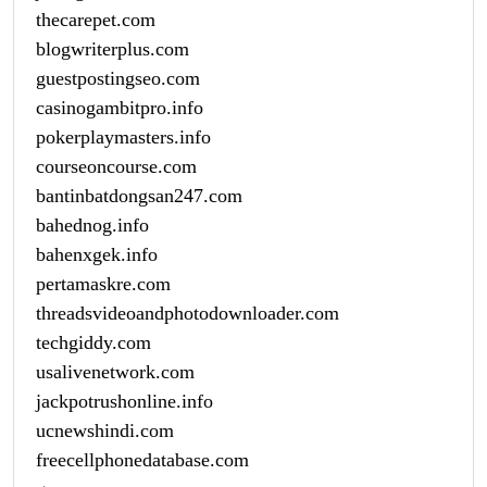
thecarepet.com
blogwriterplus.com
guestpostingseo.com
casinogambitpro.info
pokerplaymasters.info
courseoncourse.com
bantinbatdongsan247.com
bahednog.info
bahenxgek.info
pertamaskre.com
threadsvideoandphotodownloader.com
techgiddy.com
usalivenetwork.com
jackpotrushonline.info
ucnewshindi.com
freecellphonedatabase.com