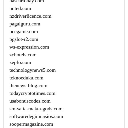
nascartoday.com
nqted.com
nzdriverlicence.com
pagalguru.com
pcegame.com
pgslot-r2.com
ws-expression.com
zchotels.com
zepfo.com
technologynews5.com
teknoeduka.com
thenews-blog.com
todaycryptotimes.com
usabonuscodes.com
sm-satta-makta-gods.com
softwaredegimnasios.com
soopermagazine.com