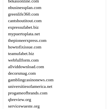
bekasionline.com
nbusinessplan.com
greenlife360.com
cantshoutitout.com
expressufabet.biz
mypuertoplata.net
thepioneerxpress.com
howtofixissue.com
teamufabet.biz
webfullform.com
allviddownload.com
decorsmag.com
gamblingcasinonews.com
universitiesofamerica.net
progameofbrands.com
qbreview.org
servicewueste.org