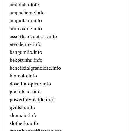
amiolahu.info
ampacheme.info
ampullahu.info
aromaxme.info
asserthatecontrast.info
atenderme.info
bangumiio.info
bekosunhu.info
beneficialgrandiose.info
blomaio.info
dosellinfoplete.info
podtubeio.info
powerfulvolatile.info
qvidsio.info
shumaio.info
slotherio.info
cysapluscertification.org