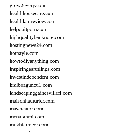
grow2every.com
healthhousecare.com
healthkartreview.com
helpquitporn.com
highqualitybanknote.com
hostingnews24.com
hottstyle.com
howtodiyanything.com
inspiringearthlings.com
investindependent.com
kralbozguncu1.com
landscapinggainesvillefl.com
maisonhauturier.com
mascreator.com
menafahmi.com
mukhtarmeer.com