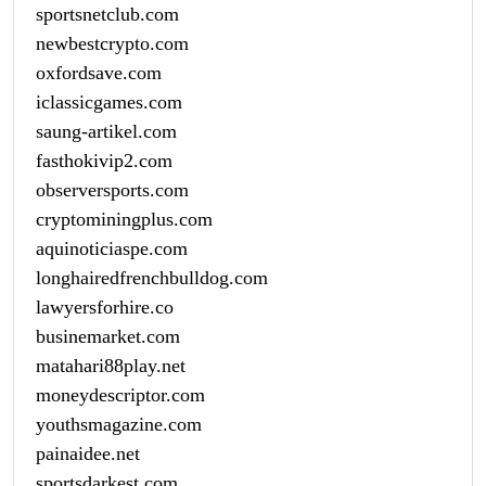
sportsnetclub.com
newbestcrypto.com
oxfordsave.com
iclassicgames.com
saung-artikel.com
fasthokivip2.com
observersports.com
cryptominingplus.com
aquinoticiaspe.com
longhairedfrenchbulldog.com
lawyersforhire.co
businemarket.com
matahari88play.net
moneydescriptor.com
youthsmagazine.com
painaidee.net
sportsdarkest.com