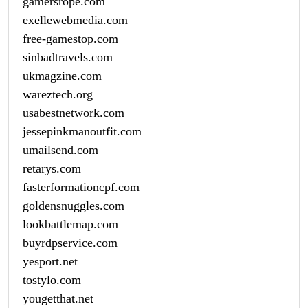
gamersrope.com
exellewebmedia.com
free-gamestop.com
sinbadtravels.com
ukmagzine.com
wareztech.org
usabestnetwork.com
jessepinkmanoutfit.com
umailsend.com
retarys.com
fasterformationcpf.com
goldensnuggles.com
lookbattlemap.com
buyrdpservice.com
yesport.net
tostylo.com
yougetthat.net