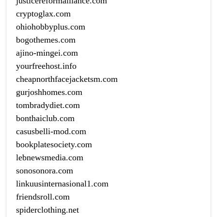
justicereformalliance.com
cryptoglax.com
ohiohobbyplus.com
bogothemes.com
ajino-mingei.com
yourfreehost.info
cheapnorthfacejacketsm.com
gurjoshhomes.com
tombradydiet.com
bonthaiclub.com
casusbelli-mod.com
bookplatesociety.com
lebnewsmedia.com
sonosonora.com
linkuusinternasional1.com
friendsroll.com
spiderclothing.net