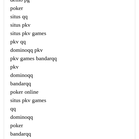
poker
situs qq
situs pkv
situs pkv games
pkv qq
dominoqq pkv
pkv games bandarqq
pkv
dominoqq
bandarqq
poker online
situs pkv games
qq
dominoqq
poker
bandarqq