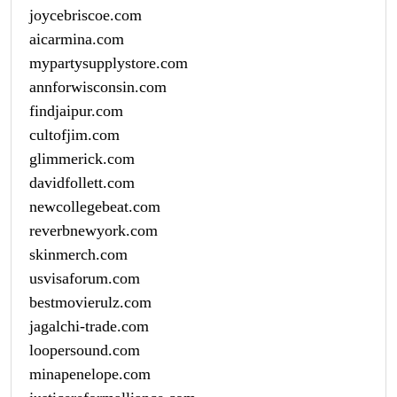
joycebriscoe.com
aicarmina.com
mypartysupplystore.com
annforwisconsin.com
findjaipur.com
cultofjim.com
glimmerick.com
davidfollett.com
newcollegebeat.com
reverbnewyork.com
skinmerch.com
usvisaforum.com
bestmovierulz.com
jagalchi-trade.com
loopersound.com
minapenelope.com