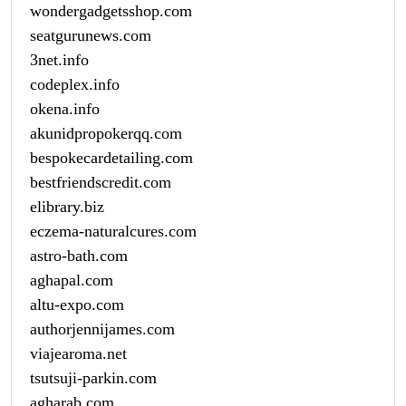
wondergadgetsshop.com
seatgurunews.com
3net.info
codeplex.info
okena.info
akunidpropokerqq.com
bespokecardetailing.com
bestfriendscredit.com
elibrary.biz
eczema-naturalcures.com
astro-bath.com
aghapal.com
altu-expo.com
authorjennijames.com
viajearoma.net
tsutsuji-parkin.com
agharab.com