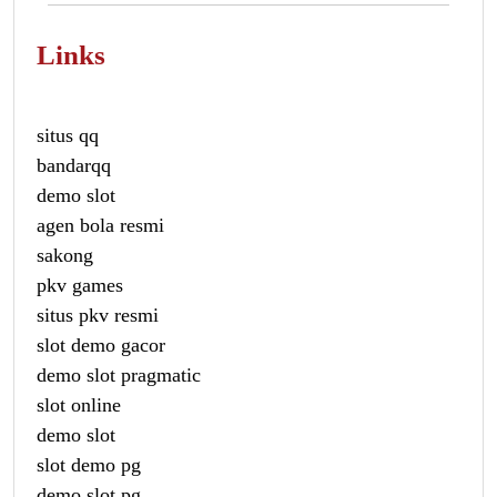
Links
situs qq
bandarqq
demo slot
agen bola resmi
sakong
pkv games
situs pkv resmi
slot demo gacor
demo slot pragmatic
slot online
demo slot
slot demo pg
demo slot pg