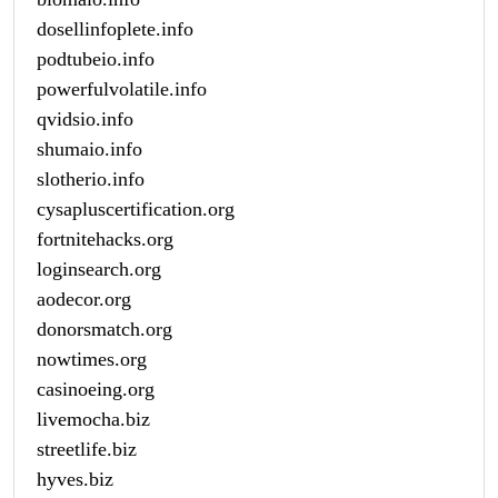
dosellinfoplete.info
podtubeio.info
powerfulvolatile.info
qvidsio.info
shumaio.info
slotherio.info
cysapluscertification.org
fortnitehacks.org
loginsearch.org
aodecor.org
donorsmatch.org
nowtimes.org
casinoeing.org
livemocha.biz
streetlife.biz
hyves.biz