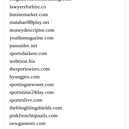
lawyersforhire.co
businemarket.com
matahari88play.net
moneydescriptor.com
youthsmagazine.com
painaidee.net
sportsdarkest.com
webtoon.biz
thesportswires.com
hyungpro.com
sportingnewsnet.com
sportstime24day.com
sporteslive.com
theblingblingshields.com
pinkfrenchtipnails.com
newgamestv.com