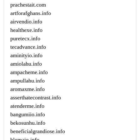
prachestait.com
artforafghans.info
airvendio.info
healthexe.info
puretecx.info
tecadvance.info
aminityio.info
amiolahu.info
ampacheme.info
ampullahu.info
aromaxme.info
asserthatecontrast.info
atenderme.info
bangumiio.info
bekosunhu.info
beneficialgrandiose.info
blomaio.info