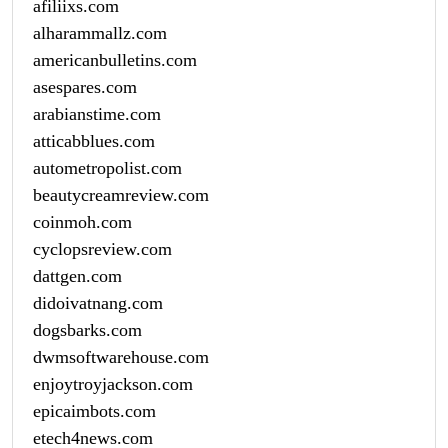
afiliixs.com
alharammallz.com
americanbulletins.com
asespares.com
arabianstime.com
atticabblues.com
autometropolist.com
beautycreamreview.com
coinmoh.com
cyclopsreview.com
dattgen.com
didoivatnang.com
dogsbarks.com
dwmsoftwarehouse.com
enjoytroyjackson.com
epicaimbots.com
etech4news.com