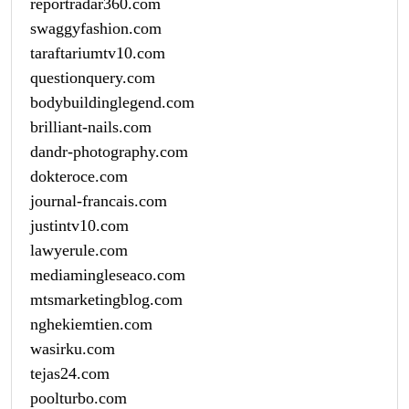
reportradar360.com
swaggyfashion.com
taraftariumtv10.com
questionquery.com
bodybuildinglegend.com
brilliant-nails.com
dandr-photography.com
dokteroce.com
journal-francais.com
justintv10.com
lawyerule.com
mediamingleseaco.com
mtsmarketingblog.com
nghekiemtien.com
wasirku.com
tejas24.com
poolturbo.com