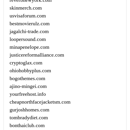
skinmerch.com
usvisaforum.com
bestmovierulz.com
jagalchi-trade.com
loopersound.com
minapenelope.com
justicereformalliance.com
cryptoglax.com
ohiohobbyplus.com
bogothemes.com
ajino-mingei.com
yourfreehost.info
cheapnorthfacejacketsm.com
gurjoshhomes.com
tombradydiet.com
bonthaiclub.com