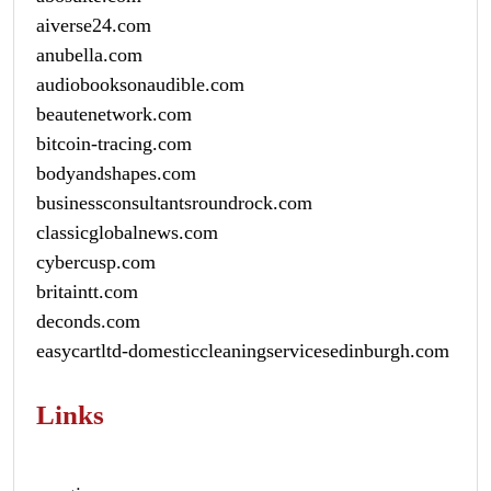
aiverse24.com
anubella.com
audiobooksonaudible.com
beautenetwork.com
bitcoin-tracing.com
bodyandshapes.com
businessconsultantsroundrock.com
classicglobalnews.com
cybercusp.com
britaintt.com
deconds.com
easycartltd-domesticcleaningservicesedinburgh.com
Links