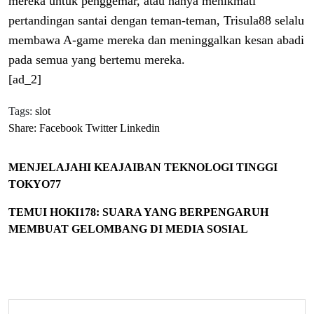
mereka untuk penggemar, atau hanya menikmati
pertandingan santai dengan teman-teman, Trisula88 selalu
membawa A-game mereka dan meninggalkan kesan abadi
pada semua yang bertemu mereka.
[ad_2]
Tags:
slot
Share:
Facebook
Twitter
Linkedin
MENJELAJAHI KEAJAIBAN TEKNOLOGI TINGGI
TOKYO77
TEMUI HOKI178: SUARA YANG BERPENGARUH
MEMBUAT GELOMBANG DI MEDIA SOSIAL