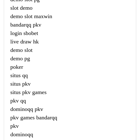
slot demo
demo slot maxwin
bandarqq pkv
login sbobet
live draw hk
demo slot
demo pg
poker
situs qq
situs pkv
situs pkv games
pkv qq
dominoqq pkv
pkv games bandarqq
pkv
dominoqq