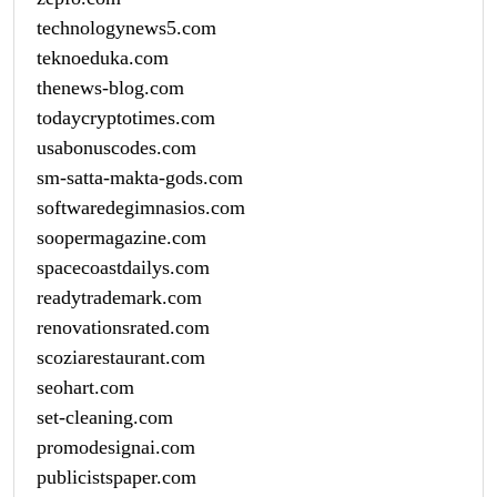
technologynews5.com
teknoeduka.com
thenews-blog.com
todaycryptotimes.com
usabonuscodes.com
sm-satta-makta-gods.com
softwaredegimnasios.com
soopermagazine.com
spacecoastdailys.com
readytrademark.com
renovationsrated.com
scoziarestaurant.com
seohart.com
set-cleaning.com
promodesignai.com
publicistspaper.com