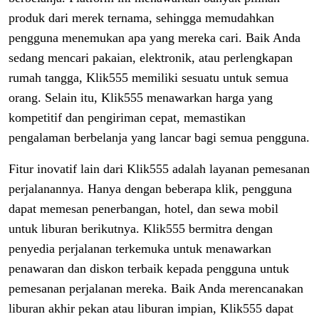
produk dari merek ternama, sehingga memudahkan
pengguna menemukan apa yang mereka cari. Baik Anda
sedang mencari pakaian, elektronik, atau perlengkapan
rumah tangga, Klik555 memiliki sesuatu untuk semua
orang. Selain itu, Klik555 menawarkan harga yang
kompetitif dan pengiriman cepat, memastikan
pengalaman berbelanja yang lancar bagi semua pengguna.
Fitur inovatif lain dari Klik555 adalah layanan pemesanan
perjalanannya. Hanya dengan beberapa klik, pengguna
dapat memesan penerbangan, hotel, dan sewa mobil
untuk liburan berikutnya. Klik555 bermitra dengan
penyedia perjalanan terkemuka untuk menawarkan
penawaran dan diskon terbaik kepada pengguna untuk
pemesanan perjalanan mereka. Baik Anda merencanakan
liburan akhir pekan atau liburan impian, Klik555 dapat