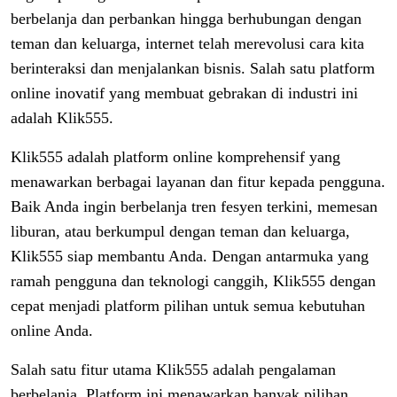
berbelanja dan perbankan hingga berhubungan dengan
teman dan keluarga, internet telah merevolusi cara kita
berinteraksi dan menjalankan bisnis. Salah satu platform
online inovatif yang membuat gebrakan di industri ini
adalah Klik555.
Klik555 adalah platform online komprehensif yang
menawarkan berbagai layanan dan fitur kepada pengguna.
Baik Anda ingin berbelanja tren fesyen terkini, memesan
liburan, atau berkumpul dengan teman dan keluarga,
Klik555 siap membantu Anda. Dengan antarmuka yang
ramah pengguna dan teknologi canggih, Klik555 dengan
cepat menjadi platform pilihan untuk semua kebutuhan
online Anda.
Salah satu fitur utama Klik555 adalah pengalaman
berbelanja. Platform ini menawarkan banyak pilihan