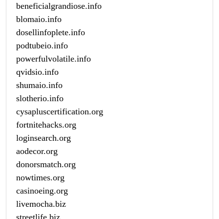
beneficialgrandiose.info
blomaio.info
dosellinfoplete.info
podtubeio.info
powerfulvolatile.info
qvidsio.info
shumaio.info
slotherio.info
cysapluscertification.org
fortnitehacks.org
loginsearch.org
aodecor.org
donorsmatch.org
nowtimes.org
casinoeing.org
livemocha.biz
streetlife.biz