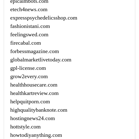
epicaimbots.com
etech4news.com
expresspsychedelicsshop.com
fashionistani.com
feelingswed.com
firecabal.com
forbessmagazine.com
globalmarketlivetoday.com
gpl-license.com
grow2every.com
healthhousecare.com
healthkartreview.com
helpquitporn.com
highqualitybanknote.com
hostingnews24.com
hottstyle.com
howtodiyanything.com