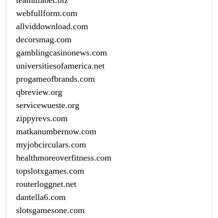
webfullform.com
allviddownload.com
decorsmag.com
gamblingcasinonews.com
universitiesofamerica.net
progameofbrands.com
qbreview.org
servicewueste.org
zippyrevs.com
matkanumbernow.com
myjobcirculars.com
healthmoreoverfitness.com
topslotxgames.com
routerloggnet.net
dantella6.com
slotsgamesone.com