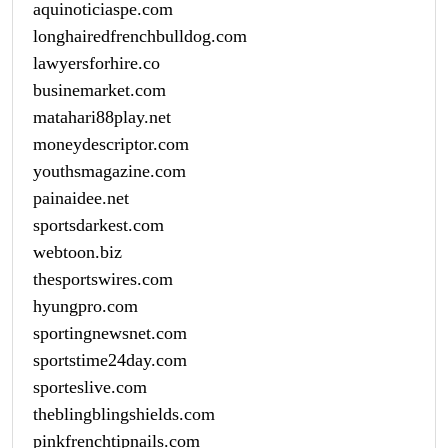
aquinoticiaspe.com
longhairedfrenchbulldog.com
lawyersforhire.co
businemarket.com
matahari88play.net
moneydescriptor.com
youthsmagazine.com
painaidee.net
sportsdarkest.com
webtoon.biz
thesportswires.com
hyungpro.com
sportingnewsnet.com
sportstime24day.com
sporteslive.com
theblingblingshields.com
pinkfrenchtipnails.com