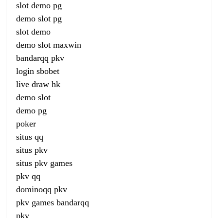
slot demo pg
demo slot pg
slot demo
demo slot maxwin
bandarqq pkv
login sbobet
live draw hk
demo slot
demo pg
poker
situs qq
situs pkv
situs pkv games
pkv qq
dominoqq pkv
pkv games bandarqq
pkv