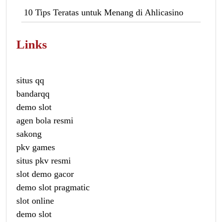
10 Tips Teratas untuk Menang di Ahlicasino
Links
situs qq
bandarqq
demo slot
agen bola resmi
sakong
pkv games
situs pkv resmi
slot demo gacor
demo slot pragmatic
slot online
demo slot