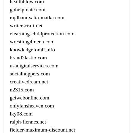
healthblow.com
gohelpmate.com
rajdhani-satta-matka.com
writerscraft.net
elearning-childprotection.com
wrestling4mena.com
knowledgeforall.info
brand2lastio.com
usadigitalservices.com
socialhoppers.com
creativedream.net
n2315.com
getwebonline.com
onlyfansheaven.com
lky08.com
ralph-fiennes.net
fielder-maximum-discount.net