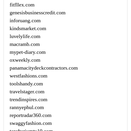
fitfllex.com
genesisbusinesscredit.com
inforuang.com
kindsmarket.com
luvelylife.com
macramb.com
mypet-diary.com
oxweekly.com
panamacitydeckcontractors.com
westfashions.com
toolshandy.com
travelstager.com
trendinspires.com
rannyephul.com
reportradar360.com
swaggyfashion.com
taraftariumtv10.com