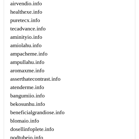
airvendio.info
healthexe.info
puretecx.info
tecadvance.info
aminityio.info
amiolahu.info
ampacheme.info
ampullahu.info
aromaxme.info
asserthatecontrast.info
atenderme.info
bangumiio.info
bekosunhu.info
beneficialgrandiose.info
blomaio.info
dosellinfoplete.info
podtubeio.info