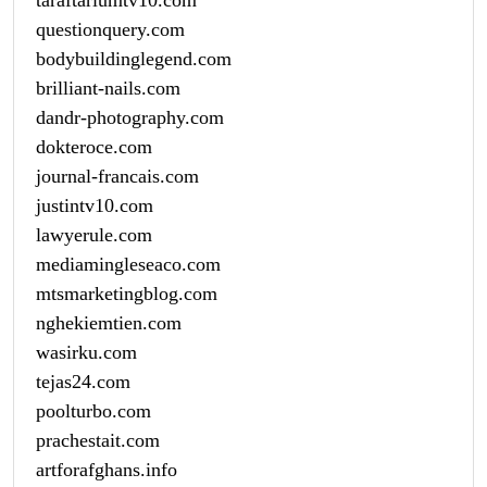
questionquery.com
bodybuildinglegend.com
brilliant-nails.com
dandr-photography.com
dokteroce.com
journal-francais.com
justintv10.com
lawyerule.com
mediamingleseaco.com
mtsmarketingblog.com
nghekiemtien.com
wasirku.com
tejas24.com
poolturbo.com
prachestait.com
artforafghans.info