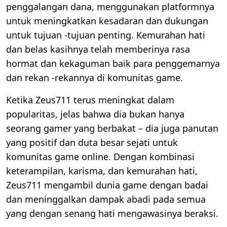
penggalangan dana, menggunakan platformnya
untuk meningkatkan kesadaran dan dukungan
untuk tujuan -tujuan penting. Kemurahan hati
dan belas kasihnya telah memberinya rasa
hormat dan kekaguman baik para penggemarnya
dan rekan -rekannya di komunitas game.
Ketika Zeus711 terus meningkat dalam
popularitas, jelas bahwa dia bukan hanya
seorang gamer yang berbakat – dia juga panutan
yang positif dan duta besar sejati untuk
komunitas game online. Dengan kombinasi
keterampilan, karisma, dan kemurahan hati,
Zeus711 mengambil dunia game dengan badai
dan meninggalkan dampak abadi pada semua
yang dengan senang hati mengawasinya beraksi.