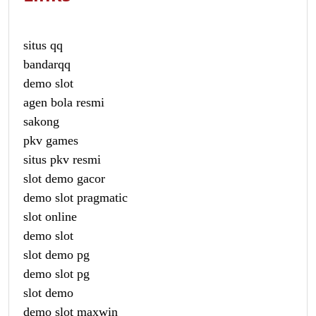
situs qq
bandarqq
demo slot
agen bola resmi
sakong
pkv games
situs pkv resmi
slot demo gacor
demo slot pragmatic
slot online
demo slot
slot demo pg
demo slot pg
slot demo
demo slot maxwin