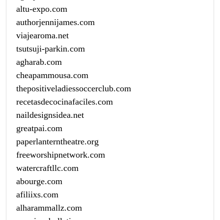
altu-expo.com
authorjennijames.com
viajearoma.net
tsutsuji-parkin.com
agharab.com
cheapammousa.com
thepositiveladiessoccerclub.com
recetasdecocinafaciles.com
naildesignsidea.net
greatpai.com
paperlanterntheatre.org
freeworshipnetwork.com
watercraftllc.com
abourge.com
afiliixs.com
alharammallz.com