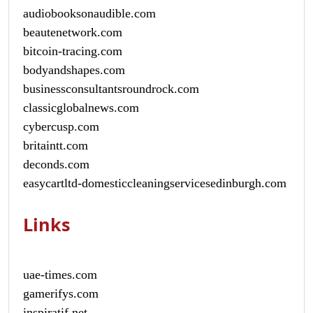
audiobooksonaudible.com
beautenetwork.com
bitcoin-tracing.com
bodyandshapes.com
businessconsultantsroundrock.com
classicglobalnews.com
cybercusp.com
britaintt.com
deconds.com
easycartltd-domesticcleaningservicesedinburgh.com
Links
uae-times.com
gamerifys.com
inspiratif.net