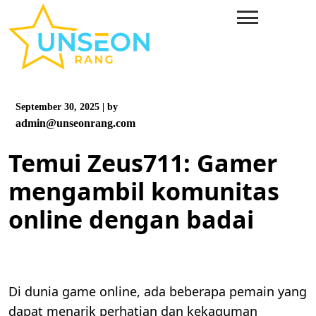
Skip
to
content
September 30, 2025
|
by
admin@unseonrang.com
Temui Zeus711: Gamer
mengambil komunitas
online dengan badai
Di dunia game online, ada beberapa pemain yang
dapat menarik perhatian dan kekaguman