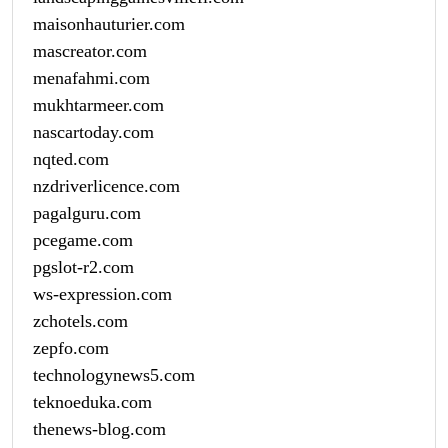
maisonhauturier.com
mascreator.com
menafahmi.com
mukhtarmeer.com
nascartoday.com
nqted.com
nzdriverlicence.com
pagalguru.com
pcegame.com
pgslot-r2.com
ws-expression.com
zchotels.com
zepfo.com
technologynews5.com
teknoeduka.com
thenews-blog.com