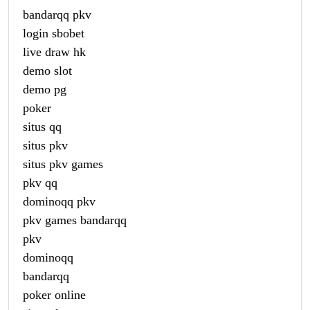
bandarqq pkv
login sbobet
live draw hk
demo slot
demo pg
poker
situs qq
situs pkv
situs pkv games
pkv qq
dominoqq pkv
pkv games bandarqq
pkv
dominoqq
bandarqq
poker online