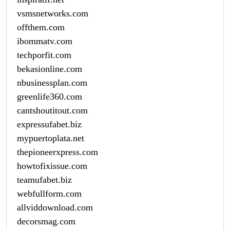
vsmsnetworks.com
offthem.com
ibommatv.com
techporfit.com
bekasionline.com
nbusinessplan.com
greenlife360.com
cantshoutitout.com
expressufabet.biz
mypuertoplata.net
thepioneerxpress.com
howtofixissue.com
teamufabet.biz
webfullform.com
allviddownload.com
decorsmag.com