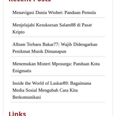
Menavigasi Dunia Wtobet: Panduan Pemula
Menjelajahi Kesuksesan Salam88 di Pasar
Kripto
Album Terbaru Bakar77: Wajib Didengarkan
Penikmat Musik Dimanapun
Menemukan Misteri Mposurga: Panduan Kota
Enigmatis
Inside the World of Laskar89: Bagaimana
Media Sosial Mengubah Cara Kita
Berkomunikasi
Links