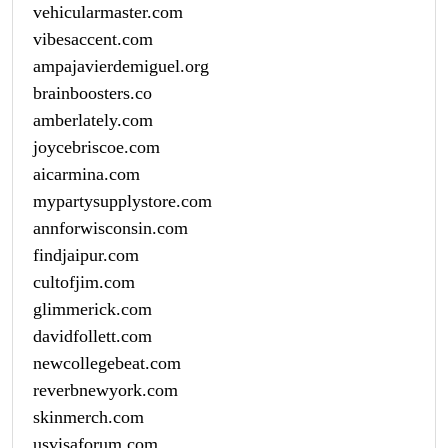
vehicularmaster.com
vibesaccent.com
ampajavierdemiguel.org
brainboosters.co
amberlately.com
joycebriscoe.com
aicarmina.com
mypartysupplystore.com
annforwisconsin.com
findjaipur.com
cultofjim.com
glimmerick.com
davidfollett.com
newcollegebeat.com
reverbnewyork.com
skinmerch.com
usvisaforum.com