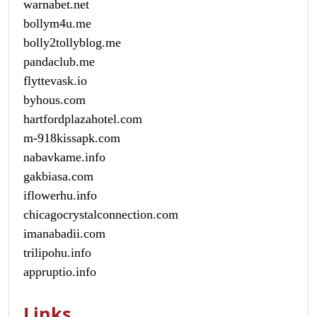
warnabet.net
bollym4u.me
bolly2tollyblog.me
pandaclub.me
flyttevask.io
byhous.com
hartfordplazahotel.com
m-918kissapk.com
nabavkame.info
gakbiasa.com
iflowerhu.info
chicagocrystalconnection.com
imanabadii.com
trilipohu.info
appruptio.info
Links