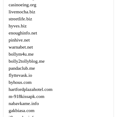
casinoeing.org
livemocha.biz
streetlife.biz
hyves.biz
enoughinfo.net
pinhive.net
warnabet.net
bollym4u.me
bolly2tollyblog.me
pandaclub.me
flyttevask.io
byhous.com
hartfordplazahotel.com
m-918kissapk.com
nabavkame.info
gakbiasa.com