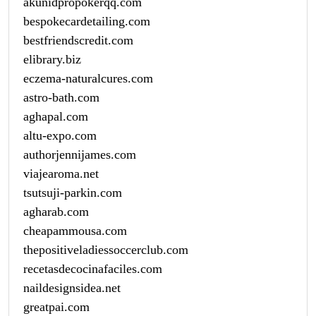
akunidpropokerqq.com
bespokecardetailing.com
bestfriendscredit.com
elibrary.biz
eczema-naturalcures.com
astro-bath.com
aghapal.com
altu-expo.com
authorjennijames.com
viajearoma.net
tsutsuji-parkin.com
agharab.com
cheapammousa.com
thepositiveladiessoccerclub.com
recetasdecocinafaciles.com
naildesignsidea.net
greatpai.com