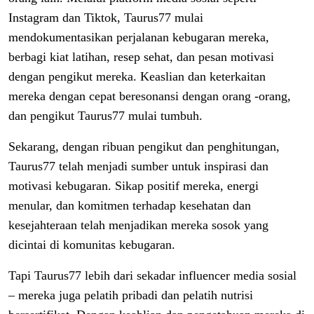
Instagram dan Tiktok, Taurus77 mulai
mendokumentasikan perjalanan kebugaran mereka,
berbagi kiat latihan, resep sehat, dan pesan motivasi
dengan pengikut mereka. Keaslian dan keterkaitan
mereka dengan cepat beresonansi dengan orang -orang,
dan pengikut Taurus77 mulai tumbuh.
Sekarang, dengan ribuan pengikut dan penghitungan,
Taurus77 telah menjadi sumber untuk inspirasi dan
motivasi kebugaran. Sikap positif mereka, energi
menular, dan komitmen terhadap kesehatan dan
kesejahteraan telah menjadikan mereka sosok yang
dicintai di komunitas kebugaran.
Tapi Taurus77 lebih dari sekadar influencer media sosial
– mereka juga pelatih pribadi dan pelatih nutrisi