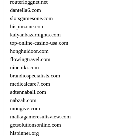
routerloggnet.net
dantella6.com
slotsgamesone.com
hispinzone.com
kalyanbazarnights.com
top-online-casino-usa.com
honghuidoor.com
flowingtravel.com
nineniki.com
brandiospecialists.com
medicalcare7.com
adtennaball.com
nabzah.com
mongive.com
matkagameresultsview.com
getsolutionsonline.com
hispinner.org