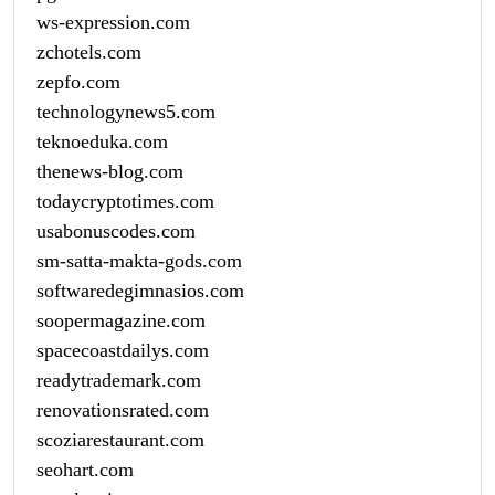
ws-expression.com
zchotels.com
zepfo.com
technologynews5.com
teknoeduka.com
thenews-blog.com
todaycryptotimes.com
usabonuscodes.com
sm-satta-makta-gods.com
softwaredegimnasios.com
soopermagazine.com
spacecoastdailys.com
readytrademark.com
renovationsrated.com
scoziarestaurant.com
seohart.com