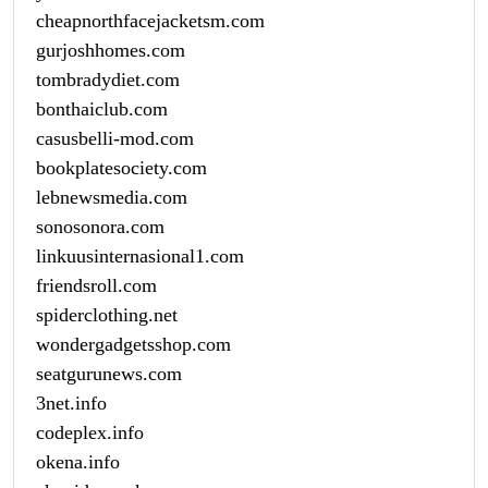
cheapnorthfacejacketsm.com
gurjoshhomes.com
tombradydiet.com
bonthaiclub.com
casusbelli-mod.com
bookplatesociety.com
lebnewsmedia.com
sonosonora.com
linkuusinternasional1.com
friendsroll.com
spiderclothing.net
wondergadgetsshop.com
seatgurunews.com
3net.info
codeplex.info
okena.info