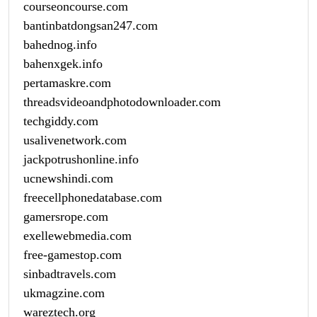
courseoncourse.com
bantinbatdongsan247.com
bahednog.info
bahenxgek.info
pertamaskre.com
threadsvideoandphotodownloader.com
techgiddy.com
usalivenetwork.com
jackpotrushonline.info
ucnewshindi.com
freecellphonedatabase.com
gamersrope.com
exellewebmedia.com
free-gamestop.com
sinbadtravels.com
ukmagzine.com
wareztech.org