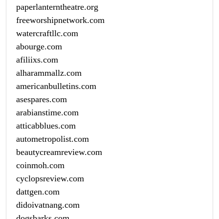
paperlanterntheatre.org
freeworshipnetwork.com
watercraftllc.com
abourge.com
afiliixs.com
alharammallz.com
americanbulletins.com
asespares.com
arabianstime.com
atticabblues.com
autometropolist.com
beautycreamreview.com
coinmoh.com
cyclopsreview.com
dattgen.com
didoivatnang.com
dogsbarks.com