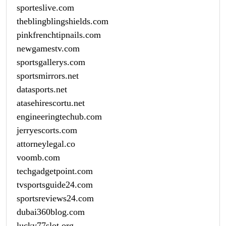
sporteslive.com
theblingblingshields.com
pinkfrenchtipnails.com
newgamestv.com
sportsgallerys.com
sportsmirrors.net
datasports.net
atasehirescortu.net
engineeringtechub.com
jerryescorts.com
attorneylegal.co
voomb.com
techgadgetpoint.com
tvsportsguide24.com
sportsreviews24.com
dubai360blog.com
lucky77slot.org