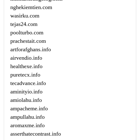
nghekiemtien.com
wasirku.com
tejas24.com
poolturbo.com
prachestait.com
artforafghans.info
airvendio.info
healthexe.info
puretecx.info
tecadvance.info
aminityio.info
amiolahu.info
ampacheme.info
ampullahu.info
aromaxme.info
asserthatecontrast.info