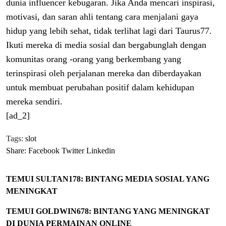
dunia influencer kebugaran. Jika Anda mencari inspirasi,
motivasi, dan saran ahli tentang cara menjalani gaya
hidup yang lebih sehat, tidak terlihat lagi dari Taurus77.
Ikuti mereka di media sosial dan bergabunglah dengan
komunitas orang -orang yang berkembang yang
terinspirasi oleh perjalanan mereka dan diberdayakan
untuk membuat perubahan positif dalam kehidupan
mereka sendiri.
[ad_2]
Tags:
slot
Share:
Facebook
Twitter
Linkedin
TEMUI SULTAN178: BINTANG MEDIA SOSIAL YANG
MENINGKAT
TEMUI GOLDWIN678: BINTANG YANG MENINGKAT
DI DUNIA PERMAINAN ONLINE