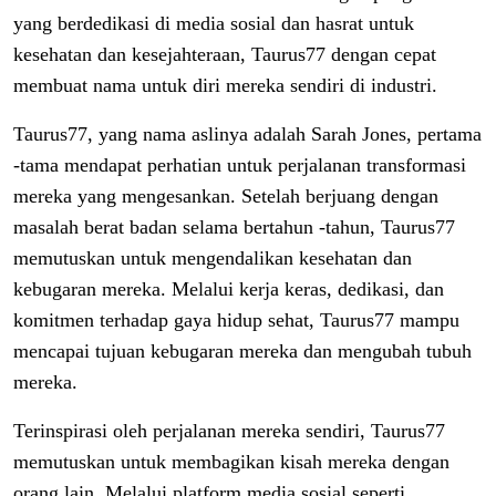
yang berdedikasi di media sosial dan hasrat untuk
kesehatan dan kesejahteraan, Taurus77 dengan cepat
membuat nama untuk diri mereka sendiri di industri.
Taurus77, yang nama aslinya adalah Sarah Jones, pertama
-tama mendapat perhatian untuk perjalanan transformasi
mereka yang mengesankan. Setelah berjuang dengan
masalah berat badan selama bertahun -tahun, Taurus77
memutuskan untuk mengendalikan kesehatan dan
kebugaran mereka. Melalui kerja keras, dedikasi, dan
komitmen terhadap gaya hidup sehat, Taurus77 mampu
mencapai tujuan kebugaran mereka dan mengubah tubuh
mereka.
Terinspirasi oleh perjalanan mereka sendiri, Taurus77
memutuskan untuk membagikan kisah mereka dengan
orang lain. Melalui platform media sosial seperti