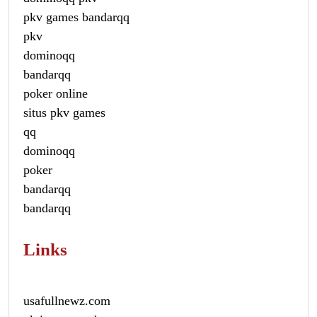
pkv games bandarqq
pkv
dominoqq
bandarqq
poker online
situs pkv games
qq
dominoqq
poker
bandarqq
bandarqq
Links
usafullnewz.com