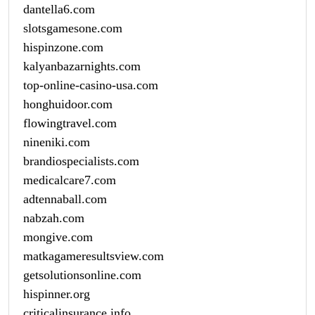
dantella6.com
slotsgamesone.com
hispinzone.com
kalyanbazarnights.com
top-online-casino-usa.com
honghuidoor.com
flowingtravel.com
nineniki.com
brandiospecialists.com
medicalcare7.com
adtennaball.com
nabzah.com
mongive.com
matkagameresultsview.com
getsolutionsonline.com
hispinner.org
criticalinsurance.info