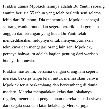
Praktisi utama Mpokick lainnya adalah Bu Yanti, seorang
wanita berusia 55 tahun yang telah berlatih seni selama
lebih dari 30 tahun. Dia menemukan Mpokick sebagai
seorang wanita muda dan segera tertarik pada gerakan
anggun dan serangan yang kuat. Bu Yanti telah
mendedikasikan hidupnya untuk menyempurnakan
tekniknya dan mengajari orang lain seni Mpokick,
percaya bahwa itu adalah bagian penting dari warisan
budaya Indonesia.
Praktisi master ini, bersama dengan orang lain seperti
mereka, bekerja tanpa lelah untuk memastikan bahwa
Mpokick terus berkembang dan berkembang di dunia
modern. Mereka mengadakan kelas dan lokakarya
reguler, meneruskan pengetahuan mereka kepada siswa
dari segala usia dan latar belakang. Mereka juga