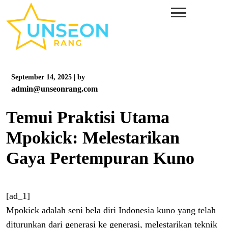
Skip
to
content
September 14, 2025
|
by
admin@unseonrang.com
Temui Praktisi Utama
Mpokick: Melestarikan
Gaya Pertempuran Kuno
[ad_1]
Mpokick adalah seni bela diri Indonesia kuno yang telah
diturunkan dari generasi ke generasi, melestarikan teknik