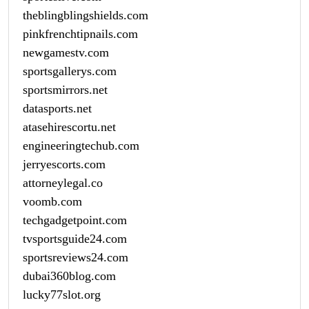
theblingblingshields.com
pinkfrenchtipnails.com
newgamestv.com
sportsgallerys.com
sportsmirrors.net
datasports.net
atasehirescortu.net
engineeringtechub.com
jerryescorts.com
attorneylegal.co
voomb.com
techgadgetpoint.com
tvsportsguide24.com
sportsreviews24.com
dubai360blog.com
lucky77slot.org