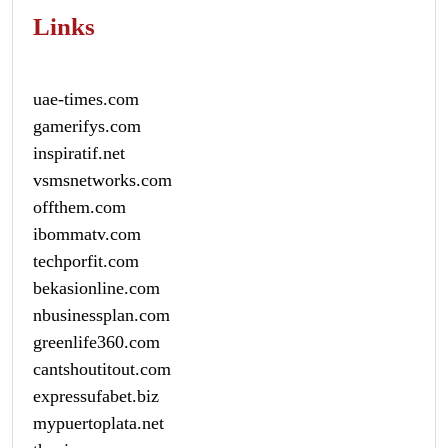
Links
uae-times.com
gamerifys.com
inspiratif.net
vsmsnetworks.com
offthem.com
ibommatv.com
techporfit.com
bekasionline.com
nbusinessplan.com
greenlife360.com
cantshoutitout.com
expressufabet.biz
mypuertoplata.net