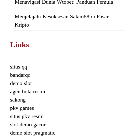
Menavigasi Dunia Wtobet: Panduan Pemula
Menjelajahi Kesuksesan Salam88 di Pasar
Kripto
Links
situs qq
bandarqq
demo slot
agen bola resmi
sakong
pkv games
situs pkv resmi
slot demo gacor
demo slot pragmatic