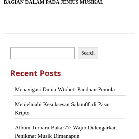
BAGIAN DALAM PADA JENIUS MUSIKAL
Search
Search
Recent Posts
Menavigasi Dunia Wtobet: Panduan Pemula
Menjelajahi Kesuksesan Salam88 di Pasar
Kripto
Album Terbaru Bakar77: Wajib Didengarkan
Penikmat Musik Dimanapun