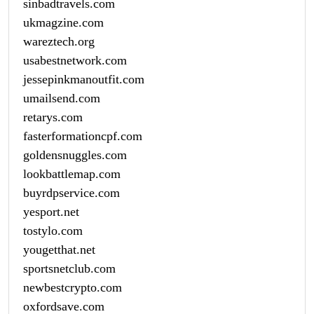
sinbadtravels.com
ukmagzine.com
wareztech.org
usabestnetwork.com
jessepinkmanoutfit.com
umailsend.com
retarys.com
fasterformationcpf.com
goldensnuggles.com
lookbattlemap.com
buyrdpservice.com
yesport.net
tostylo.com
yougetthat.net
sportsnetclub.com
newbestcrypto.com
oxfordsave.com