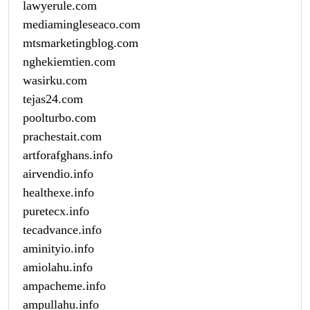
lawyerule.com
mediamingleseaco.com
mtsmarketingblog.com
nghekiemtien.com
wasirku.com
tejas24.com
poolturbo.com
prachestait.com
artforafghans.info
airvendio.info
healthexe.info
puretecx.info
tecadvance.info
aminityio.info
amiolahu.info
ampacheme.info
ampullahu.info