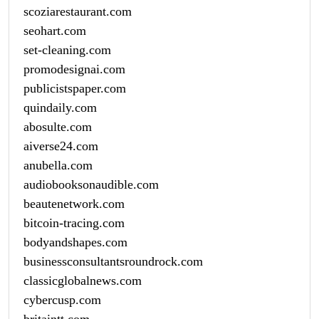
scoziarestaurant.com
seohart.com
set-cleaning.com
promodesignai.com
publicistspaper.com
quindaily.com
abosulte.com
aiverse24.com
anubella.com
audiobooksonaudible.com
beautenetwork.com
bitcoin-tracing.com
bodyandshapes.com
businessconsultantsroundrock.com
classicglobalnews.com
cybercusp.com
britaintt.com