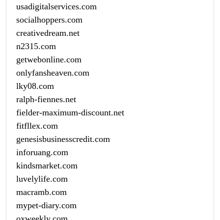
usadigitalservices.com
socialhoppers.com
creativedream.net
n2315.com
getwebonline.com
onlyfansheaven.com
lky08.com
ralph-fiennes.net
fielder-maximum-discount.net
fitfllex.com
genesisbusinesscredit.com
inforuang.com
kindsmarket.com
luvelylife.com
macramb.com
mypet-diary.com
oxweekly.com