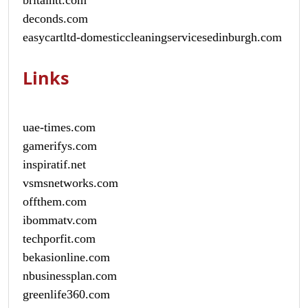
deconds.com
easycartltd-domesticcleaningservicesedinburgh.com
Links
uae-times.com
gamerifys.com
inspiratif.net
vsmsnetworks.com
offthem.com
ibommatv.com
techporfit.com
bekasionline.com
nbusinessplan.com
greenlife360.com