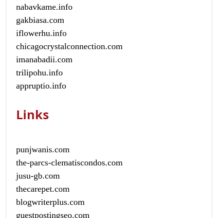
nabavkame.info
gakbiasa.com
iflowerhu.info
chicagocrystalconnection.com
imanabadii.com
trilipohu.info
appruptio.info
Links
punjwanis.com
the-parcs-clematiscondos.com
jusu-gb.com
thecarepet.com
blogwriterplus.com
guestpostingseo.com