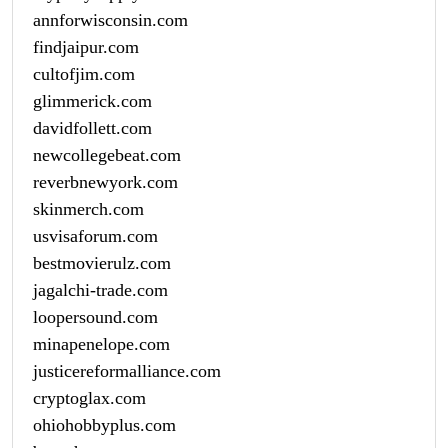
annforwisconsin.com
findjaipur.com
cultofjim.com
glimmerick.com
davidfollett.com
newcollegebeat.com
reverbnewyork.com
skinmerch.com
usvisaforum.com
bestmovierulz.com
jagalchi-trade.com
loopersound.com
minapenelope.com
justicereformalliance.com
cryptoglax.com
ohiohobbyplus.com