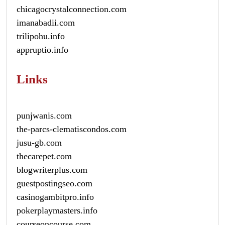
chicagocrystalconnection.com
imanabadii.com
trilipohu.info
appruptio.info
Links
punjwanis.com
the-parcs-clematiscondos.com
jusu-gb.com
thecarepet.com
blogwriterplus.com
guestpostingseo.com
casinogambitpro.info
pokerplaymasters.info
courseoncourse.com