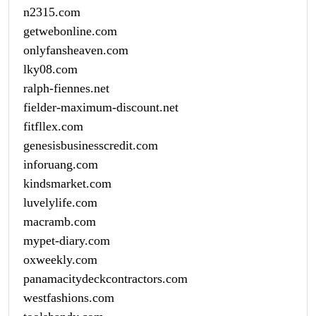
n2315.com
getwebonline.com
onlyfansheaven.com
lky08.com
ralph-fiennes.net
fielder-maximum-discount.net
fitfllex.com
genesisbusinesscredit.com
inforuang.com
kindsmarket.com
luvelylife.com
macramb.com
mypet-diary.com
oxweekly.com
panamacitydeckcontractors.com
westfashions.com