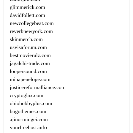
glimmerick.com
davidfollett.com
newcollegebeat.com
reverbnewyork.com
skinmerch.com
usvisaforum.com
bestmovierulz.com
jagalchi-trade.com
loopersound.com
minapenelope.com
justicereformalliance.com
cryptoglax.com
ohiohobbyplus.com
bogothemes.com
ajino-mingei.com
yourfreehost.info