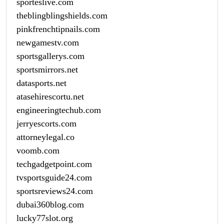
sporteslive.com
theblingblingshields.com
pinkfrenchtipnails.com
newgamestv.com
sportsgallerys.com
sportsmirrors.net
datasports.net
atasehirescortu.net
engineeringtechub.com
jerryescorts.com
attorneylegal.co
voomb.com
techgadgetpoint.com
tvsportsguide24.com
sportsreviews24.com
dubai360blog.com
lucky77slot.org