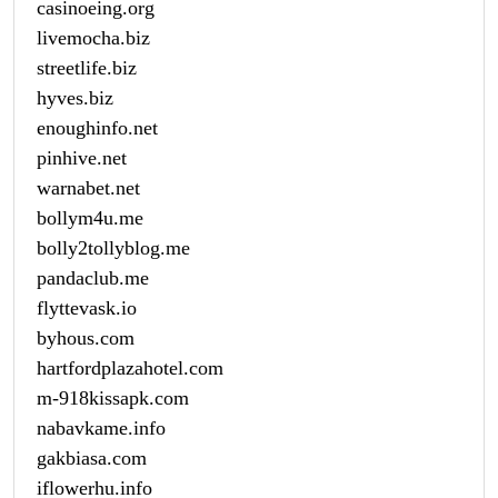
casinoeing.org
livemocha.biz
streetlife.biz
hyves.biz
enoughinfo.net
pinhive.net
warnabet.net
bollym4u.me
bolly2tollyblog.me
pandaclub.me
flyttevask.io
byhous.com
hartfordplazahotel.com
m-918kissapk.com
nabavkame.info
gakbiasa.com
iflowerhu.info