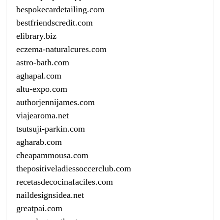
bespokecardetailing.com
bestfriendscredit.com
elibrary.biz
eczema-naturalcures.com
astro-bath.com
aghapal.com
altu-expo.com
authorjennijames.com
viajearoma.net
tsutsuji-parkin.com
agharab.com
cheapammousa.com
thepositiveladiessoccerclub.com
recetasdecocinafaciles.com
naildesignsidea.net
greatpai.com