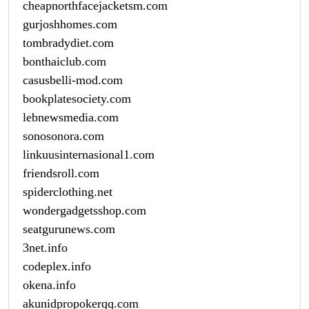
cheapnorthfacejacketsm.com
gurjoshhomes.com
tombradydiet.com
bonthaiclub.com
casusbelli-mod.com
bookplatesociety.com
lebnewsmedia.com
sonosonora.com
linkuusinternasional1.com
friendsroll.com
spiderclothing.net
wondergadgetsshop.com
seatgurunews.com
3net.info
codeplex.info
okena.info
akunidpropokerqq.com