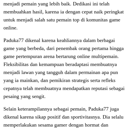
menjadi pemain yang lebih baik. Dedikasi ini telah
membuahkan hasil, karena ia dengan cepat naik peringkat
untuk menjadi salah satu pemain top di komunitas game
online.
Paduka77 dikenal karena keahliannya dalam berbagai
game yang berbeda, dari penembak orang pertama hingga
game pertempuran arena bertarung online multipemain.
Fleksibilitas dan kemampuan beradaptasi membuatnya
menjadi lawan yang tangguh dalam permainan apa pun
yang ia mainkan, dan pemikiran strategis serta refleks
cepatnya telah membuatnya mendapatkan reputasi sebagai
pesaing yang sengit.
Selain keterampilannya sebagai pemain, Paduka77 juga
dikenal karena sikap positif dan sportivitasnya. Dia selalu
memperlakukan sesama gamer dengan hormat dan