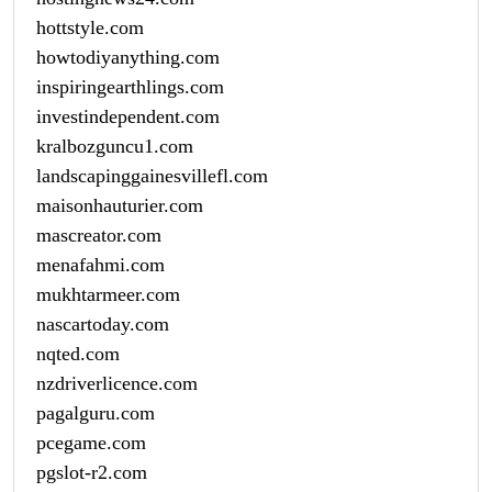
hottstyle.com
howtodiyanything.com
inspiringearthlings.com
investindependent.com
kralbozguncu1.com
landscapinggainesvillefl.com
maisonhauturier.com
mascreator.com
menafahmi.com
mukhtarmeer.com
nascartoday.com
nqted.com
nzdriverlicence.com
pagalguru.com
pcegame.com
pgslot-r2.com