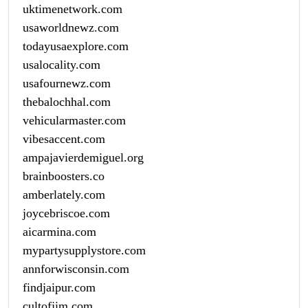
uktimenetwork.com
usaworldnewz.com
todayusaexplore.com
usalocality.com
usafournewz.com
thebalochhal.com
vehicularmaster.com
vibesaccent.com
ampajavierdemiguel.org
brainboosters.co
amberlately.com
joycebriscoe.com
aicarmina.com
mypartysupplystore.com
annforwisconsin.com
findjaipur.com
cultofjim.com