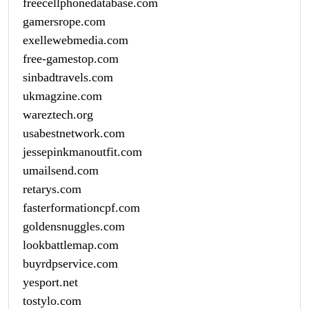
freecellphonedatabase.com
gamersrope.com
exellewebmedia.com
free-gamestop.com
sinbadtravels.com
ukmagzine.com
wareztech.org
usabestnetwork.com
jessepinkmanoutfit.com
umailsend.com
retarys.com
fasterformationcpf.com
goldensnuggles.com
lookbattlemap.com
buyrdpservice.com
yesport.net
tostylo.com