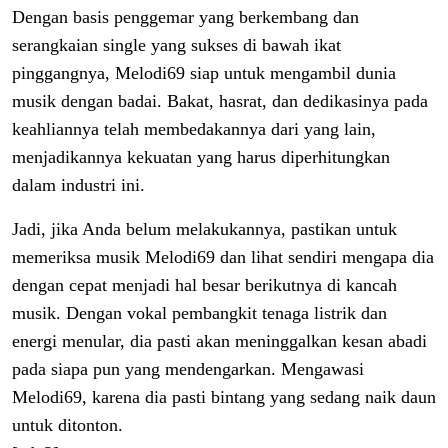
Dengan basis penggemar yang berkembang dan
serangkaian single yang sukses di bawah ikat
pinggangnya, Melodi69 siap untuk mengambil dunia
musik dengan badai. Bakat, hasrat, dan dedikasinya pada
keahliannya telah membedakannya dari yang lain,
menjadikannya kekuatan yang harus diperhitungkan
dalam industri ini.
Jadi, jika Anda belum melakukannya, pastikan untuk
memeriksa musik Melodi69 dan lihat sendiri mengapa dia
dengan cepat menjadi hal besar berikutnya di kancah
musik. Dengan vokal pembangkit tenaga listrik dan
energi menular, dia pasti akan meninggalkan kesan abadi
pada siapa pun yang mendengarkan. Mengawasi
Melodi69, karena dia pasti bintang yang sedang naik daun
untuk ditonton.