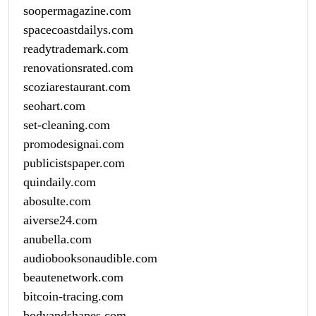
soopermagazine.com
spacecoastdailys.com
readytrademark.com
renovationsrated.com
scoziarestaurant.com
seohart.com
set-cleaning.com
promodesignai.com
publicistspaper.com
quindaily.com
abosulte.com
aiverse24.com
anubella.com
audiobooksonaudible.com
beautenetwork.com
bitcoin-tracing.com
bodyandshapes.com