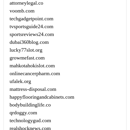
attorneylegal.co
voomb.com
techgadgetpoint.com
tvsportsguide24.com
sportsreviews24.com
dubai360blog.com
lucky77slot.org
growmefast.com
mahkotahokislot.com
onlinecancerpharm.com
ufalek.org
mattress-disposal.com
happyflooringandcabinets.com
bodybuildinglife.co
qrdoggy.com
technologygud.com
realshocknews.com