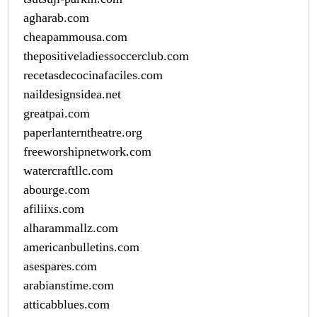
agharab.com
cheapammousa.com
thepositiveladiessoccerclub.com
recetasdecocinafaciles.com
naildesignsidea.net
greatpai.com
paperlanterntheatre.org
freeworshipnetwork.com
watercraftllc.com
abourge.com
afiliixs.com
alharammallz.com
americanbulletins.com
asespares.com
arabianstime.com
atticabblues.com