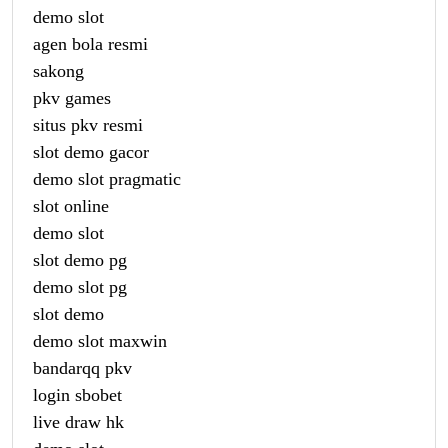
demo slot
agen bola resmi
sakong
pkv games
situs pkv resmi
slot demo gacor
demo slot pragmatic
slot online
demo slot
slot demo pg
demo slot pg
slot demo
demo slot maxwin
bandarqq pkv
login sbobet
live draw hk