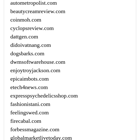
autometropolist.com
beautycreamreview.com
coinmoh.com
cyclopsreview.com
dattgen.com
didoivatnang.com
dogsbarks.com
dwmsoftwarehouse.com
enjoytroyjackson.com
epicaimbots.com
etech4news.com
expresspsychedelicsshop.com
fashionistani.com
feelingswed.com
firecabal.com
forbessmagazine.com
globalmarketlivetoday.com