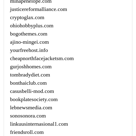
minapenelope.com
justicereformalliance.com
cryptoglax.com
ohiohobbyplus.com
bogothemes.com
ajino-mingei.com
yourfreehost.info
cheapnorthfacejacketsm.com
gurjoshhomes.com
tombradydiet.com
bonthaiclub.com
casusbelli-mod.com
bookplatesociety.com
lebnewsmedia.com
sonosonora.com
linkuusinternasional1.com
friendsroll.com