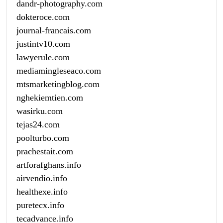
dandr-photography.com
dokteroce.com
journal-francais.com
justintv10.com
lawyerule.com
mediamingleseaco.com
mtsmarketingblog.com
nghekiemtien.com
wasirku.com
tejas24.com
poolturbo.com
prachestait.com
artforafghans.info
airvendio.info
healthexe.info
puretecx.info
tecadvance.info