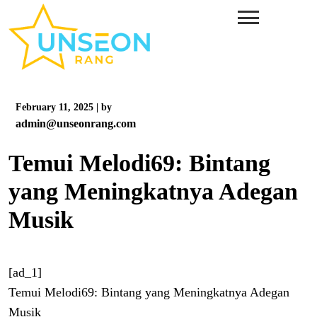
Skip
to
content
February 11, 2025
|
by
admin@unseonrang.com
Temui Melodi69: Bintang
yang Meningkatnya Adegan
Musik
[ad_1]
Temui Melodi69: Bintang yang Meningkatnya Adegan
Musik