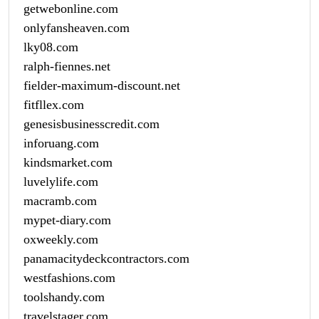
getwebonline.com
onlyfansheaven.com
lky08.com
ralph-fiennes.net
fielder-maximum-discount.net
fitfllex.com
genesisbusinesscredit.com
inforuang.com
kindsmarket.com
luvelylife.com
macramb.com
mypet-diary.com
oxweekly.com
panamacitydeckcontractors.com
westfashions.com
toolshandy.com
travelstager.com