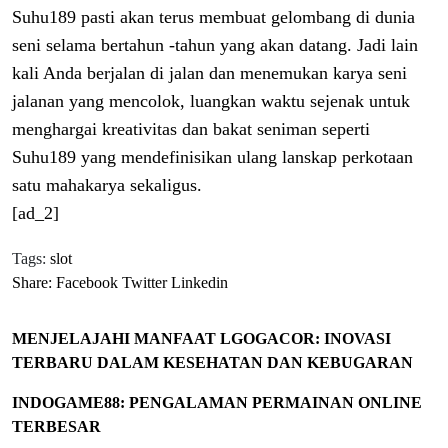
Suhu189 pasti akan terus membuat gelombang di dunia
seni selama bertahun -tahun yang akan datang. Jadi lain
kali Anda berjalan di jalan dan menemukan karya seni
jalanan yang mencolok, luangkan waktu sejenak untuk
menghargai kreativitas dan bakat seniman seperti
Suhu189 yang mendefinisikan ulang lanskap perkotaan
satu mahakarya sekaligus.
[ad_2]
Tags:
slot
Share:
Facebook
Twitter
Linkedin
MENJELAJAHI MANFAAT LGOGACOR: INOVASI
TERBARU DALAM KESEHATAN DAN KEBUGARAN
INDOGAME88: PENGALAMAN PERMAINAN ONLINE
TERBESAR