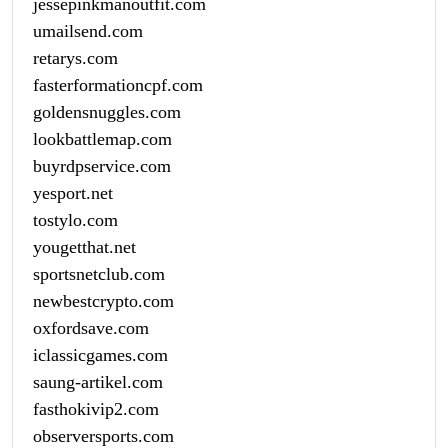
jessepinkmanoutfit.com
umailsend.com
retarys.com
fasterformationcpf.com
goldensnuggles.com
lookbattlemap.com
buyrdpservice.com
yesport.net
tostylo.com
yougetthat.net
sportsnetclub.com
newbestcrypto.com
oxfordsave.com
iclassicgames.com
saung-artikel.com
fasthokivip2.com
observersports.com