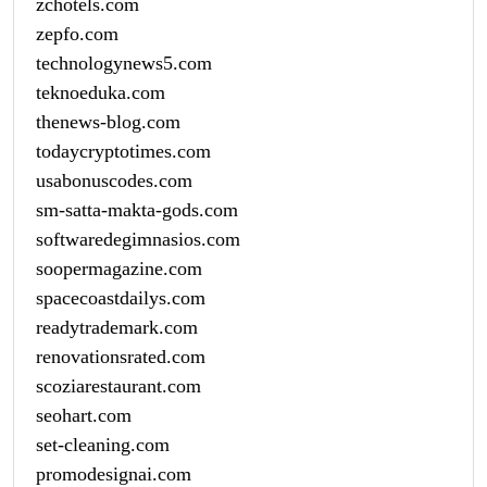
zchotels.com
zepfo.com
technologynews5.com
teknoeduka.com
thenews-blog.com
todaycryptotimes.com
usabonuscodes.com
sm-satta-makta-gods.com
softwaredegimnasios.com
soopermagazine.com
spacecoastdailys.com
readytrademark.com
renovationsrated.com
scoziarestaurant.com
seohart.com
set-cleaning.com
promodesignai.com