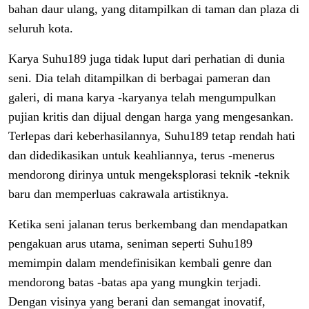
bahan daur ulang, yang ditampilkan di taman dan plaza di
seluruh kota.
Karya Suhu189 juga tidak luput dari perhatian di dunia
seni. Dia telah ditampilkan di berbagai pameran dan
galeri, di mana karya -karyanya telah mengumpulkan
pujian kritis dan dijual dengan harga yang mengesankan.
Terlepas dari keberhasilannya, Suhu189 tetap rendah hati
dan didedikasikan untuk keahliannya, terus -menerus
mendorong dirinya untuk mengeksplorasi teknik -teknik
baru dan memperluas cakrawala artistiknya.
Ketika seni jalanan terus berkembang dan mendapatkan
pengakuan arus utama, seniman seperti Suhu189
memimpin dalam mendefinisikan kembali genre dan
mendorong batas -batas apa yang mungkin terjadi.
Dengan visinya yang berani dan semangat inovatif,