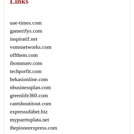
Links
uae-times.com
gamerifys.com
inspiratif.net
vsmsnetworks.com
offthem.com
ibommatv.com
techporfit.com
bekasionline.com
nbusinessplan.com
greenlife360.com
cantshoutitout.com
expressufabet.biz
mypuertoplata.net
thepioneerxpress.com