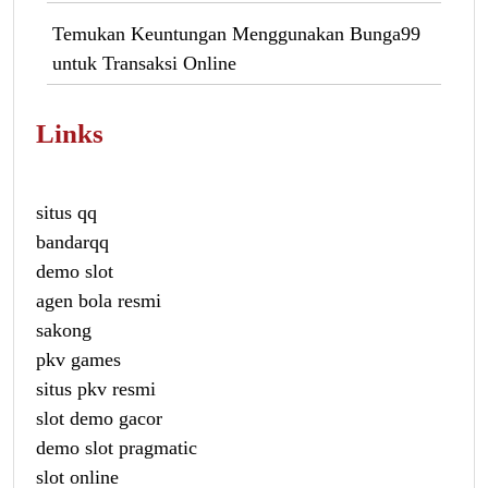
Temukan Keuntungan Menggunakan Bunga99
untuk Transaksi Online
Links
situs qq
bandarqq
demo slot
agen bola resmi
sakong
pkv games
situs pkv resmi
slot demo gacor
demo slot pragmatic
slot online