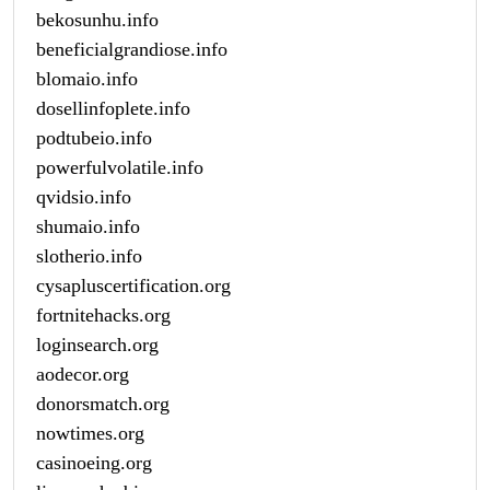
bekosunhu.info
beneficialgrandiose.info
blomaio.info
dosellinfoplete.info
podtubeio.info
powerfulvolatile.info
qvidsio.info
shumaio.info
slotherio.info
cysapluscertification.org
fortnitehacks.org
loginsearch.org
aodecor.org
donorsmatch.org
nowtimes.org
casinoeing.org