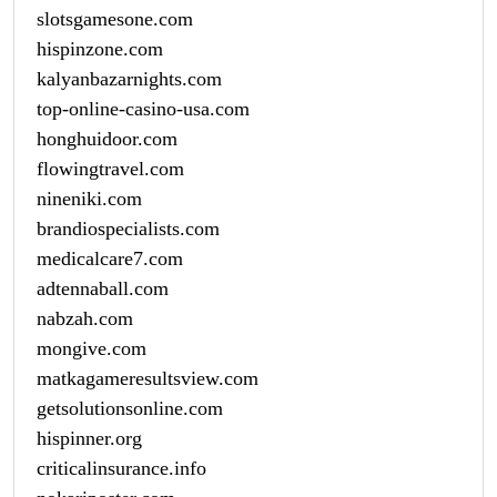
slotsgamesone.com
hispinzone.com
kalyanbazarnights.com
top-online-casino-usa.com
honghuidoor.com
flowingtravel.com
nineniki.com
brandiospecialists.com
medicalcare7.com
adtennaball.com
nabzah.com
mongive.com
matkagameresultsview.com
getsolutionsonline.com
hispinner.org
criticalinsurance.info