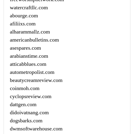
watercraftllc.com
abourge.com
afiliixs.com
alharammallz.com
americanbulletins.com
asespares.com
arabianstime.com
atticabblues.com
autometropolist.com
beautycreamreview.com
coinmoh.com
cyclopsreview.com
dattgen.com
didoivatnang.com
dogsbarks.com
dwmsoftwarehouse.com