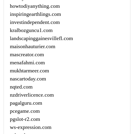
howtodiyanything.com
inspiringearthlings.com
investindependent.com
kralbozguncu1.com
landscapinggainesvillefl.com
maisonhauturier.com
mascreator.com
menafahmi.com
mukhtarmeer.com
nascartoday.com
nqted.com
nzdriverlicence.com
pagalguru.com
pcegame.com
pgslot-r2.com
ws-expression.com