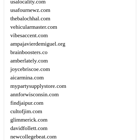
usalocality.com
usafournewz.com
thebalochhal.com
vehicularmaster.com
vibesaccent.com
ampajavierdemiguel.org
brainboosters.co
amberlately.com
joycebriscoe.com
aicarmina.com
mypartysupplystore.com
annforwisconsin.com
findjaipur.com
cultofjim.com
glimmerick.com
davidfollett.com
newcollegebeat.com