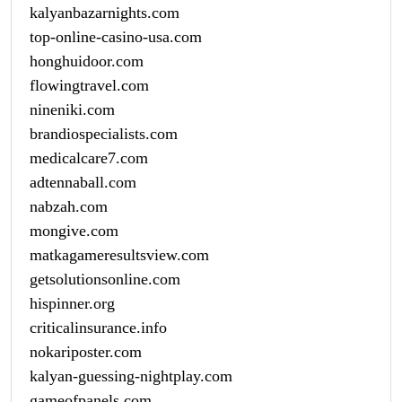
kalyanbazarnights.com
top-online-casino-usa.com
honghuidoor.com
flowingtravel.com
nineniki.com
brandiospecialists.com
medicalcare7.com
adtennaball.com
nabzah.com
mongive.com
matkagameresultsview.com
getsolutionsonline.com
hispinner.org
criticalinsurance.info
nokariposter.com
kalyan-guessing-nightplay.com
gameofpanels.com