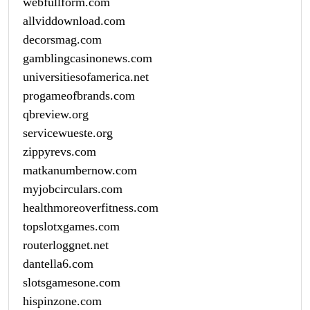
webfullform.com
allviddownload.com
decorsmag.com
gamblingcasinonews.com
universitiesofamerica.net
progameofbrands.com
qbreview.org
servicewueste.org
zippyrevs.com
matkanumbernow.com
myjobcirculars.com
healthmoreoverfitness.com
topslotxgames.com
routerloggnet.net
dantella6.com
slotsgamesone.com
hispinzone.com