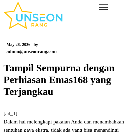
Skip
to
content
May 28, 2026
|
by
admin@unseonrang.com
Tampil Sempurna dengan
Perhiasan Emas168 yang
Terjangkau
[ad_1]
Dalam hal melengkapi pakaian Anda dan menambahkan
sentuhan gaya ekstra, tidak ada yang bisa menandingi