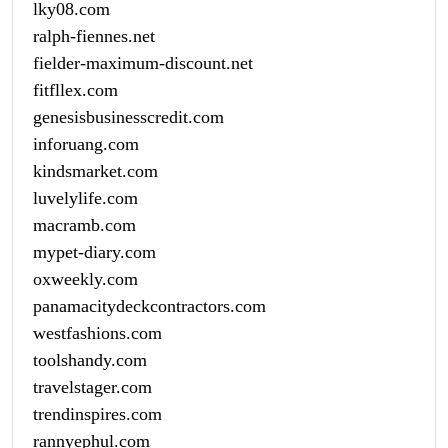
lky08.com
ralph-fiennes.net
fielder-maximum-discount.net
fitfllex.com
genesisbusinesscredit.com
inforuang.com
kindsmarket.com
luvelylife.com
macramb.com
mypet-diary.com
oxweekly.com
panamacitydeckcontractors.com
westfashions.com
toolshandy.com
travelstager.com
trendinspires.com
rannyephul.com