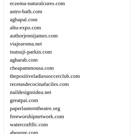
eczema-naturalcures.com
astro-bath.com
aghapal.com
altu-expo.com
authorjennijames.com
viajearoma.net
tsutsuji-parkin.com
agharab.com
cheapammousa.com
thepositiveladiessoccerclub.com
recetasdecocinafaciles.com
naildesignsidea.net
greatpai.com
paperlanterntheatre.org
freeworshipnetwork.com
watercraftllc.com
abourge.com