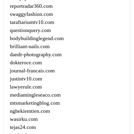
reportradar360.com
swaggyfashion.com
taraftariumtv10.com
questionquery.com
bodybuildinglegend.com
brilliant-nails.com
dandr-photography.com
dokteroce.com
journal-francais.com
justintv10.com
lawyerule.com
mediamingleseaco.com
mtsmarketingblog.com
nghekiemtien.com
wasirku.com
tejas24.com