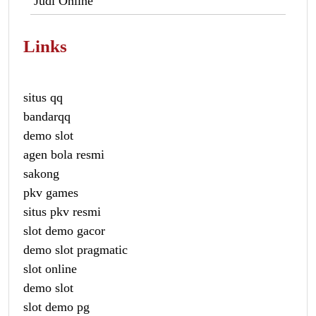
Judi Online
Links
situs qq
bandarqq
demo slot
agen bola resmi
sakong
pkv games
situs pkv resmi
slot demo gacor
demo slot pragmatic
slot online
demo slot
slot demo pg