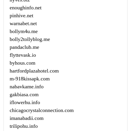
enoughinfo.net
pinhive.net
warnabet.net
bollym4u.me
bolly2tollyblog.me
pandaclub.me
flyttevask.io
byhous.com
hartfordplazahotel.com
m-918kissapk.com
nabavkame.info
gakbiasa.com
iflowerhu.info
chicagocrystalconnection.com
imanabadii.com
trilipohu.info