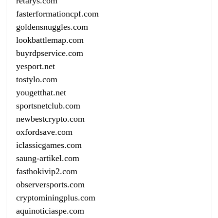
retarys.com
fasterformationcpf.com
goldensnuggles.com
lookbattlemap.com
buyrdpservice.com
yesport.net
tostylo.com
yougetthat.net
sportsnetclub.com
newbestcrypto.com
oxfordsave.com
iclassicgames.com
saung-artikel.com
fasthokivip2.com
observersports.com
cryptominingplus.com
aquinoticiaspe.com