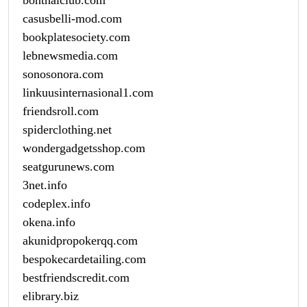
casusbelli-mod.com
bookplatesociety.com
lebnewsmedia.com
sonosonora.com
linkuusinternasional1.com
friendsroll.com
spiderclothing.net
wondergadgetsshop.com
seatgurunews.com
3net.info
codeplex.info
okena.info
akunidpropokerqq.com
bespokecardetailing.com
bestfriendscredit.com
elibrary.biz