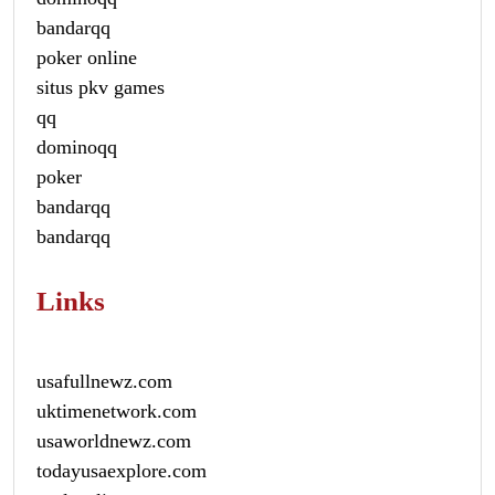
bandarqq
poker online
situs pkv games
qq
dominoqq
poker
bandarqq
bandarqq
Links
usafullnewz.com
uktimenetwork.com
usaworldnewz.com
todayusaexplore.com