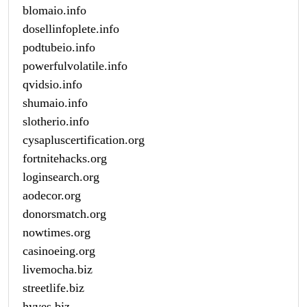
blomaio.info
dosellinfoplete.info
podtubeio.info
powerfulvolatile.info
qvidsio.info
shumaio.info
slotherio.info
cysapluscertification.org
fortnitehacks.org
loginsearch.org
aodecor.org
donorsmatch.org
nowtimes.org
casinoeing.org
livemocha.biz
streetlife.biz
hyves.biz