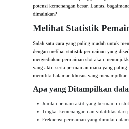
potensi kemenangan besar. Lantas, bagaimana
dimainkan?
Melihat Statistik Pemai
Salah satu cara yang paling mudah untuk men
dengan melihat statistik permainan yang dise
menyediakan permainan slot akan menunjukka
yang aktif serta permainan mana yang paling
memiliki halaman khusus yang menampilkan s
Apa yang Ditampilkan dalam
Jumlah pemain aktif yang bermain di slot 
Tingkat kemenangan dan volatilitas dari 
Frekuensi permainan yang dimulai dalam 