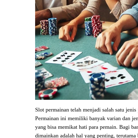
Slot permainan telah menjadi salah satu jenis
Permainan ini memiliki banyak varian dan jen
yang bisa memikat hati para pemain. Bagi ba
dimainkan adalah hal yang penting, terutama