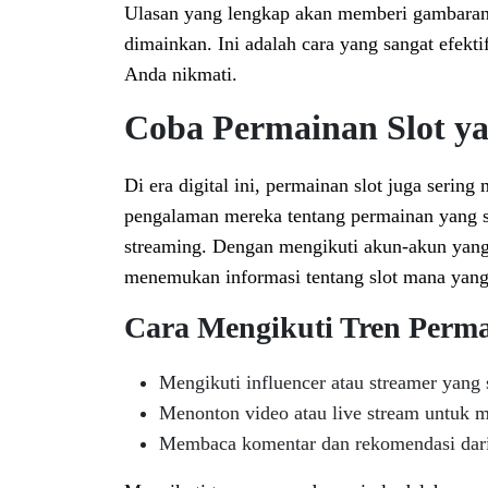
Ulasan yang lengkap akan memberi gambaran y
dimainkan. Ini adalah cara yang sangat efe
Anda nikmati.
Coba Permainan Slot ya
Di era digital ini, permainan slot juga serin
pengalaman mereka tentang permainan yang sed
streaming. Dengan mengikuti akun-akun yang
menemukan informasi tentang slot mana yan
Cara Mengikuti Tren Perma
Mengikuti influencer atau streamer yang 
Menonton video atau live stream untuk m
Membaca komentar dan rekomendasi dari