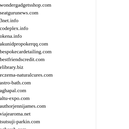
wondergadgetsshop.com
seatgurunews.com
3net.info
codeplex.info
okena.info
akunidpropokerqq.com
bespokecardetailing.com
bestfriendscredit.com
elibrary.biz
eczema-naturalcures.com
astro-bath.com
aghapal.com
altu-expo.com
authorjennijames.com
viajearoma.net
tsutsuji-parkin.com