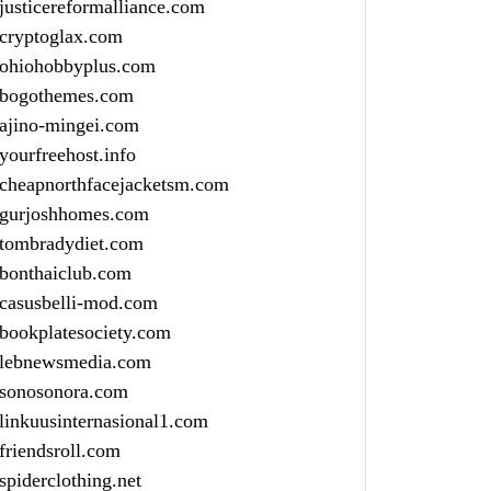
justicereformalliance.com
cryptoglax.com
ohiohobbyplus.com
bogothemes.com
ajino-mingei.com
yourfreehost.info
cheapnorthfacejacketsm.com
gurjoshhomes.com
tombradydiet.com
bonthaiclub.com
casusbelli-mod.com
bookplatesociety.com
lebnewsmedia.com
sonosonora.com
linkuusinternasional1.com
friendsroll.com
spiderclothing.net