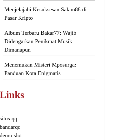
Menjelajahi Kesuksesan Salam88 di
Pasar Kripto
Album Terbaru Bakar77: Wajib
Didengarkan Penikmat Musik
Dimanapun
Menemukan Misteri Mposurga:
Panduan Kota Enigmatis
Links
situs qq
bandarqq
demo slot