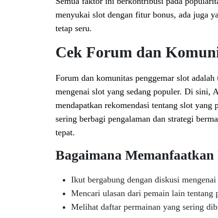
Semua faktor ini berkontribusi pada popular
menyukai slot dengan fitur bonus, ada juga 
tetap seru.
Cek Forum dan Komunit
Forum dan komunitas penggemar slot adalah t
mengenai slot yang sedang populer. Di sini, 
mendapatkan rekomendasi tentang slot yang 
sering berbagi pengalaman dan strategi ber
tepat.
Bagaimana Memanfaatkan 
Ikut bergabung dengan diskusi mengenai s
Mencari ulasan dari pemain lain tentang
Melihat daftar permainan yang sering dib