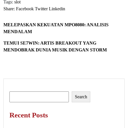
Tags:
slot
Share:
Facebook
Twitter
Linkedin
MELEPASKAN KEKUATAN MPO8080: ANALISIS
MENDALAM
TEMUI SE7WIN: ARTIS BREAKOUT YANG
MENDOBRAK DUNIA MUSIK DENGAN STORM
Search
Search
Recent Posts