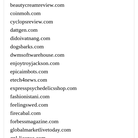
beautycreamreview.com
coinmoh.com
cyclopsreview.com
dattgen.com
didoivatnang.com
dogsbarks.com
dwmsoftwarehouse.com
enjoytroyjackson.com
epicaimbots.com
etech4news.com
expresspsychedelicsshop.com
fashionistani.com
feelingswed.com
firecabal.com
forbessmagazine.com
globalmarketlivetoday.com
gpl-license.com