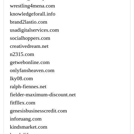
wrestling4mena.com
knowledgeforall.info
brand2lastio.com
usadigitalservices.com
socialhoppers.com
creativedream.net
n2315.com
getwebonline.com
onlyfansheaven.com
lky08.com
ralph-fiennes.net
fielder-maximum-discount.net
fitfllex.com
genesisbusinesscredit.com
inforuang.com
kindsmarket.com