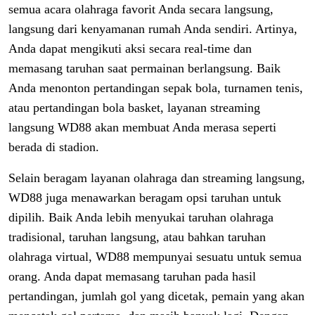
semua acara olahraga favorit Anda secara langsung,
langsung dari kenyamanan rumah Anda sendiri. Artinya,
Anda dapat mengikuti aksi secara real-time dan
memasang taruhan saat permainan berlangsung. Baik
Anda menonton pertandingan sepak bola, turnamen tenis,
atau pertandingan bola basket, layanan streaming
langsung WD88 akan membuat Anda merasa seperti
berada di stadion.
Selain beragam layanan olahraga dan streaming langsung,
WD88 juga menawarkan beragam opsi taruhan untuk
dipilih. Baik Anda lebih menyukai taruhan olahraga
tradisional, taruhan langsung, atau bahkan taruhan
olahraga virtual, WD88 mempunyai sesuatu untuk semua
orang. Anda dapat memasang taruhan pada hasil
pertandingan, jumlah gol yang dicetak, pemain yang akan