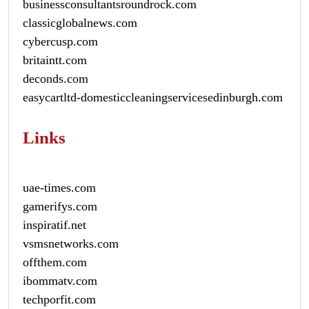
businessconsultantsroundrock.com
classicglobalnews.com
cybercusp.com
britaintt.com
deconds.com
easycartltd-domesticcleaningservicesedinburgh.com
Links
uae-times.com
gamerifys.com
inspiratif.net
vsmsnetworks.com
offthem.com
ibommatv.com
techporfit.com