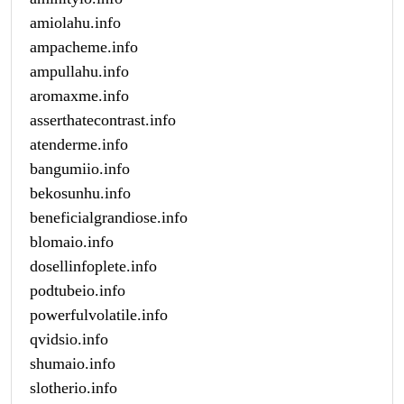
amiolahu.info
ampacheme.info
ampullahu.info
aromaxme.info
asserthatecontrast.info
atenderme.info
bangumiio.info
bekosunhu.info
beneficialgrandiose.info
blomaio.info
dosellinfoplete.info
podtubeio.info
powerfulvolatile.info
qvidsio.info
shumaio.info
slotherio.info