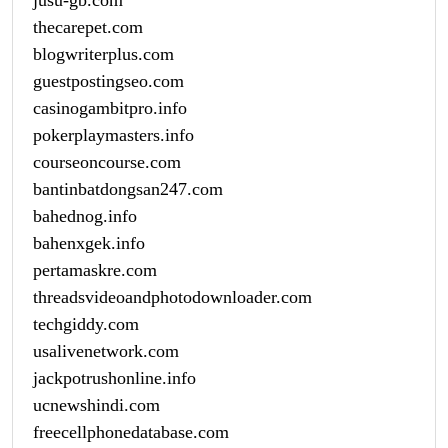
thecarepet.com
blogwriterplus.com
guestpostingseo.com
casinogambitpro.info
pokerplaymasters.info
courseoncourse.com
bantinbatdongsan247.com
bahednog.info
bahenxgek.info
pertamaskre.com
threadsvideoandphotodownloader.com
techgiddy.com
usalivenetwork.com
jackpotrushonline.info
ucnewshindi.com
freecellphonedatabase.com