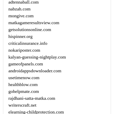
adtennaball.com
nabzah.com
mongive.com
matkagameresultsview.com
getsolutionsonline.com
hispinner.org
criticalinsurance.info
nokariposter.com
kalyan-guessing-nightplay.com
gameofpanels.com
androidappsdownloader.com
usetimenow.com
healthblow.com
gohelpmate.com
rajdhani-satta-matka.com
writerscraft.net
elearning-childprotection.com