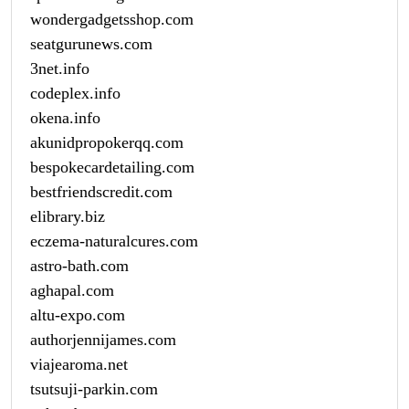
wondergadgetsshop.com
seatgurunews.com
3net.info
codeplex.info
okena.info
akunidpropokerqq.com
bespokecardetailing.com
bestfriendscredit.com
elibrary.biz
eczema-naturalcures.com
astro-bath.com
aghapal.com
altu-expo.com
authorjennijames.com
viajearoma.net
tsutsuji-parkin.com