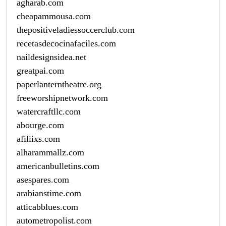
agharab.com
cheapammousa.com
thepositiveladiessoccerclub.com
recetasdecocinafaciles.com
naildesignsidea.net
greatpai.com
paperlanterntheatre.org
freeworshipnetwork.com
watercraftllc.com
abourge.com
afiliixs.com
alharammallz.com
americanbulletins.com
asespares.com
arabianstime.com
atticabblues.com
autometropolist.com