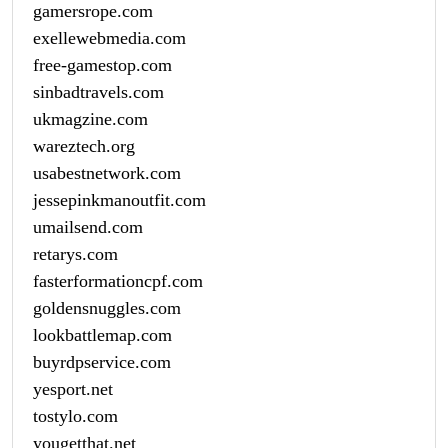
gamersrope.com
exellewebmedia.com
free-gamestop.com
sinbadtravels.com
ukmagzine.com
wareztech.org
usabestnetwork.com
jessepinkmanoutfit.com
umailsend.com
retarys.com
fasterformationcpf.com
goldensnuggles.com
lookbattlemap.com
buyrdpservice.com
yesport.net
tostylo.com
yougetthat.net