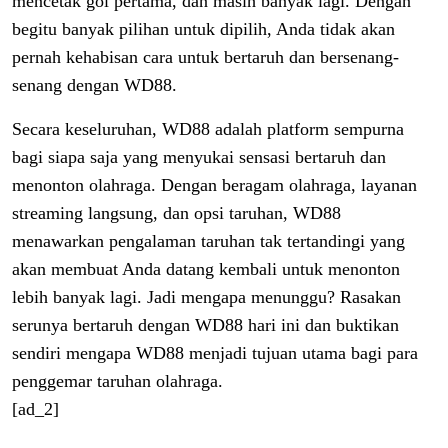
mencetak gol pertama, dan masih banyak lagi. Dengan
begitu banyak pilihan untuk dipilih, Anda tidak akan
pernah kehabisan cara untuk bertaruh dan bersenang-
senang dengan WD88.
Secara keseluruhan, WD88 adalah platform sempurna
bagi siapa saja yang menyukai sensasi bertaruh dan
menonton olahraga. Dengan beragam olahraga, layanan
streaming langsung, dan opsi taruhan, WD88
menawarkan pengalaman taruhan tak tertandingi yang
akan membuat Anda datang kembali untuk menonton
lebih banyak lagi. Jadi mengapa menunggu? Rasakan
serunya bertaruh dengan WD88 hari ini dan buktikan
sendiri mengapa WD88 menjadi tujuan utama bagi para
penggemar taruhan olahraga.
[ad_2]