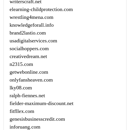
writerscraft.net
elearning-childprotection.com
wrestling4mena.com
knowledgeforall.info
brand2lastio.com
usadigitalservices.com
socialhoppers.com
creativedream.net
n2315.com
getwebonline.com
onlyfansheaven.com
lky08.com
ralph-fiennes.net
fielder-maximum-discount.net
fitfllex.com
genesisbusinesscredit.com
inforuang.com