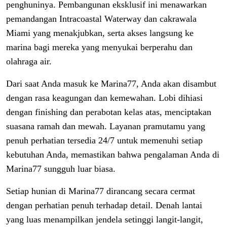
penghuninya. Pembangunan eksklusif ini menawarkan
pemandangan Intracoastal Waterway dan cakrawala
Miami yang menakjubkan, serta akses langsung ke
marina bagi mereka yang menyukai berperahu dan
olahraga air.
Dari saat Anda masuk ke Marina77, Anda akan disambut
dengan rasa keagungan dan kemewahan. Lobi dihiasi
dengan finishing dan perabotan kelas atas, menciptakan
suasana ramah dan mewah. Layanan pramutamu yang
penuh perhatian tersedia 24/7 untuk memenuhi setiap
kebutuhan Anda, memastikan bahwa pengalaman Anda di
Marina77 sungguh luar biasa.
Setiap hunian di Marina77 dirancang secara cermat
dengan perhatian penuh terhadap detail. Denah lantai
yang luas menampilkan jendela setinggi langit-langit,