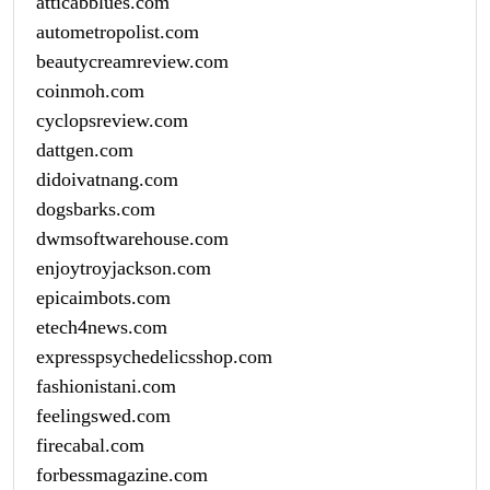
atticabblues.com
autometropolist.com
beautycreamreview.com
coinmoh.com
cyclopsreview.com
dattgen.com
didoivatnang.com
dogsbarks.com
dwmsoftwarehouse.com
enjoytroyjackson.com
epicaimbots.com
etech4news.com
expresspsychedelicsshop.com
fashionistani.com
feelingswed.com
firecabal.com
forbessmagazine.com