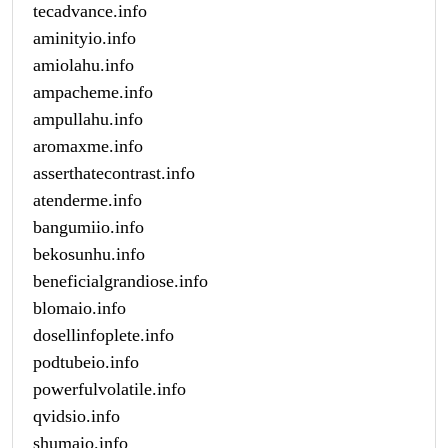
tecadvance.info
aminityio.info
amiolahu.info
ampacheme.info
ampullahu.info
aromaxme.info
asserthatecontrast.info
atenderme.info
bangumiio.info
bekosunhu.info
beneficialgrandiose.info
blomaio.info
dosellinfoplete.info
podtubeio.info
powerfulvolatile.info
qvidsio.info
shumaio.info