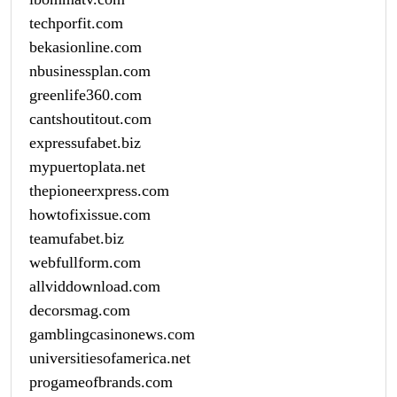
techporfit.com
bekasionline.com
nbusinessplan.com
greenlife360.com
cantshoutitout.com
expressufabet.biz
mypuertoplata.net
thepioneerxpress.com
howtofixissue.com
teamufabet.biz
webfullform.com
allviddownload.com
decorsmag.com
gamblingcasinonews.com
universitiesofamerica.net
progameofbrands.com