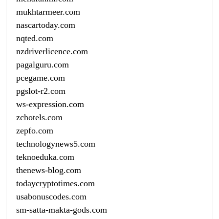
mukhtarmeer.com
nascartoday.com
nqted.com
nzdriverlicence.com
pagalguru.com
pcegame.com
pgslot-r2.com
ws-expression.com
zchotels.com
zepfo.com
technologynews5.com
teknoeduka.com
thenews-blog.com
todaycryptotimes.com
usabonuscodes.com
sm-satta-makta-gods.com