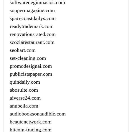
softwaredegimnasios.com
soopermagazine.com
spacecoastdailys.com
readytrademark.com
renovationsrated.com
scoziarestaurant.com
seohart.com
set-cleaning.com
promodesignai.com
publicistspaper.com
quindaily.com
abosulte.com
aiverse24.com
anubella.com
audiobooksonaudible.com
beautenetwork.com
bitcoin-tracing.com