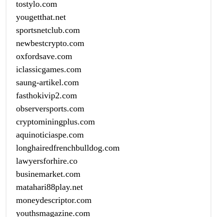
tostylo.com
yougetthat.net
sportsnetclub.com
newbestcrypto.com
oxfordsave.com
iclassicgames.com
saung-artikel.com
fasthokivip2.com
observersports.com
cryptominingplus.com
aquinoticiaspe.com
longhairedfrenchbulldog.com
lawyersforhire.co
businemarket.com
matahari88play.net
moneydescriptor.com
youthsmagazine.com