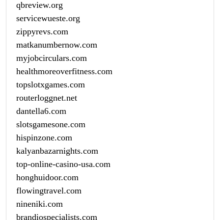
qbreview.org
servicewueste.org
zippyrevs.com
matkanumbernow.com
myjobcirculars.com
healthmoreoverfitness.com
topslotxgames.com
routerloggnet.net
dantella6.com
slotsgamesone.com
hispinzone.com
kalyanbazarnights.com
top-online-casino-usa.com
honghuidoor.com
flowingtravel.com
nineniki.com
brandiospecialists.com