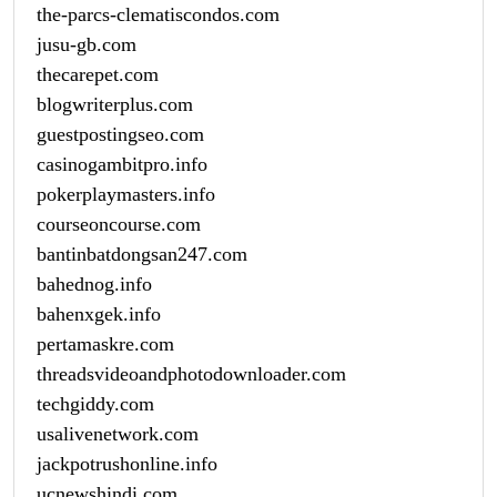
the-parcs-clematiscondos.com
jusu-gb.com
thecarepet.com
blogwriterplus.com
guestpostingseo.com
casinogambitpro.info
pokerplaymasters.info
courseoncourse.com
bantinbatdongsan247.com
bahednog.info
bahenxgek.info
pertamaskre.com
threadsvideoandphotodownloader.com
techgiddy.com
usalivenetwork.com
jackpotrushonline.info
ucnewshindi.com