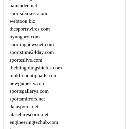
painaidee.net
sportsdarkest.com
webtoon.biz
thesportswires.com
hyungpro.com
sportingnewsnet.com
sportstime24day.com
sporteslive.com
theblingblingshields.com
pinkfrenchtipnails.com
newgamestv.com
sportsgallerys.com
sportsmirrors.net
datasports.net
atasehirescortu.net
engineeringtechub.com