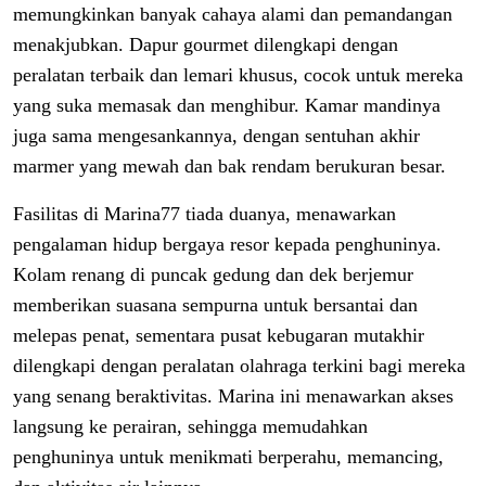
memungkinkan banyak cahaya alami dan pemandangan
menakjubkan. Dapur gourmet dilengkapi dengan
peralatan terbaik dan lemari khusus, cocok untuk mereka
yang suka memasak dan menghibur. Kamar mandinya
juga sama mengesankannya, dengan sentuhan akhir
marmer yang mewah dan bak rendam berukuran besar.
Fasilitas di Marina77 tiada duanya, menawarkan
pengalaman hidup bergaya resor kepada penghuninya.
Kolam renang di puncak gedung dan dek berjemur
memberikan suasana sempurna untuk bersantai dan
melepas penat, sementara pusat kebugaran mutakhir
dilengkapi dengan peralatan olahraga terkini bagi mereka
yang senang beraktivitas. Marina ini menawarkan akses
langsung ke perairan, sehingga memudahkan
penghuninya untuk menikmati berperahu, memancing,