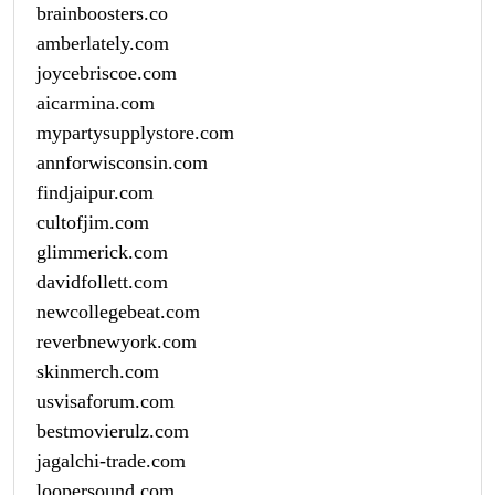
brainboosters.co
amberlately.com
joycebriscoe.com
aicarmina.com
mypartysupplystore.com
annforwisconsin.com
findjaipur.com
cultofjim.com
glimmerick.com
davidfollett.com
newcollegebeat.com
reverbnewyork.com
skinmerch.com
usvisaforum.com
bestmovierulz.com
jagalchi-trade.com
loopersound.com