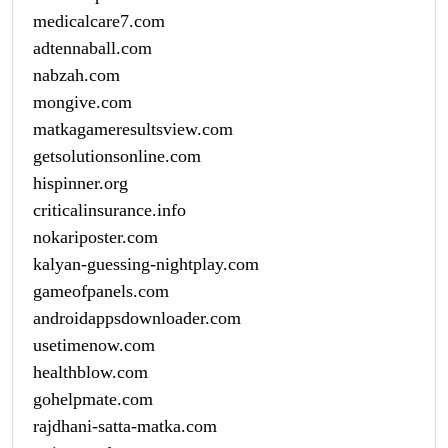
medicalcare7.com
adtennaball.com
nabzah.com
mongive.com
matkagameresultsview.com
getsolutionsonline.com
hispinner.org
criticalinsurance.info
nokariposter.com
kalyan-guessing-nightplay.com
gameofpanels.com
androidappsdownloader.com
usetimenow.com
healthblow.com
gohelpmate.com
rajdhani-satta-matka.com