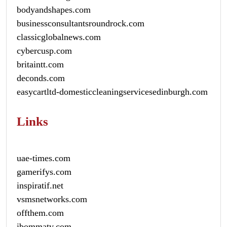
bodyandshapes.com
businessconsultantsroundrock.com
classicglobalnews.com
cybercusp.com
britaintt.com
deconds.com
easycartltd-domesticcleaningservicesedinburgh.com
Links
uae-times.com
gamerifys.com
inspiratif.net
vsmsnetworks.com
offthem.com
ibommatv.com