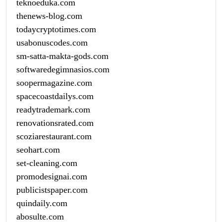
teknoeduka.com
thenews-blog.com
todaycryptotimes.com
usabonuscodes.com
sm-satta-makta-gods.com
softwaredegimnasios.com
soopermagazine.com
spacecoastdailys.com
readytrademark.com
renovationsrated.com
scoziarestaurant.com
seohart.com
set-cleaning.com
promodesignai.com
publicistspaper.com
quindaily.com
abosulte.com