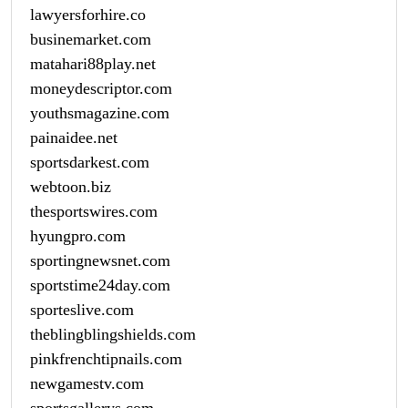
lawyersforhire.co
businemarket.com
matahari88play.net
moneydescriptor.com
youthsmagazine.com
painaidee.net
sportsdarkest.com
webtoon.biz
thesportswires.com
hyungpro.com
sportingnewsnet.com
sportstime24day.com
sporteslive.com
theblingblingshields.com
pinkfrenchtipnails.com
newgamestv.com
sportsgallerys.com