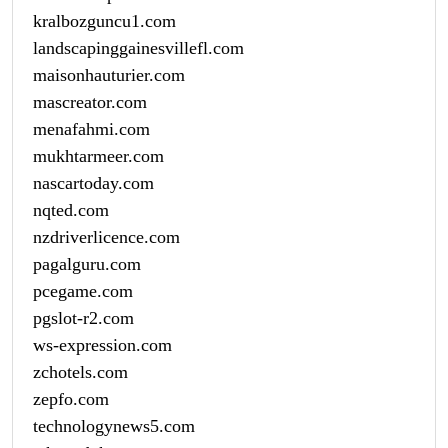
kralbozguncu1.com
landscapinggainesvillefl.com
maisonhauturier.com
mascreator.com
menafahmi.com
mukhtarmeer.com
nascartoday.com
nqted.com
nzdriverlicence.com
pagalguru.com
pcegame.com
pgslot-r2.com
ws-expression.com
zchotels.com
zepfo.com
technologynews5.com