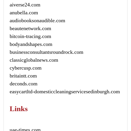
aiverse24.com
anubella.com
audiobooksonaudible.com
beautenetwork.com
bitcoin-tracing.com
bodyandshapes.com
businessconsultantsroundrock.com
classicglobalnews.com
cybercusp.com
britaintt.com
deconds.com
easycartltd-domesticcleaningservicesedinburgh.com
Links
uae-times.com