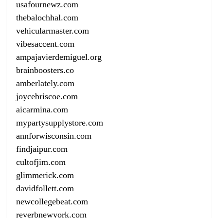
usafournewz.com
thebalochhal.com
vehicularmaster.com
vibesaccent.com
ampajavierdemiguel.org
brainboosters.co
amberlately.com
joycebriscoe.com
aicarmina.com
mypartysupplystore.com
annforwisconsin.com
findjaipur.com
cultofjim.com
glimmerick.com
davidfollett.com
newcollegebeat.com
reverbnewyork.com