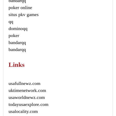
bandarqq
poker online
situs pkv games
qq
dominoqq
poker
bandarqq
bandarqq
Links
usafullnewz.com
uktimenetwork.com
usaworldnewz.com
todayusaexplore.com
usalocality.com