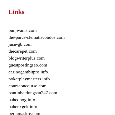
Links
punjwanis.com
the-parcs-clematiscondos.com
jusu-gb.com
thecarepet.com
blogwriterplus.com
guestpostingseo.com
casinogambitpro.info
pokerplaymasters.info
courseoncourse.com
bantinbatdongsan247.com
bahednog.info
bahenxgek.info
pertamaskre.com