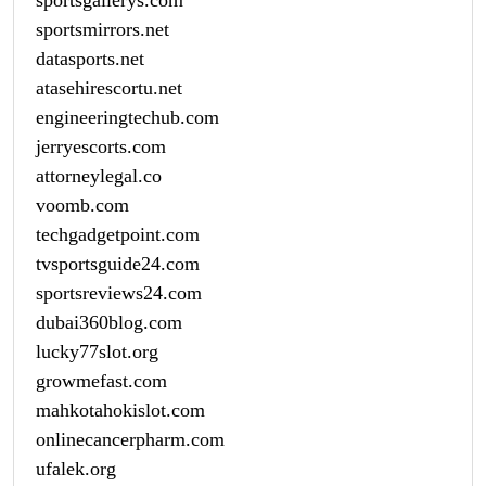
sportsmirrors.net
datasports.net
atasehirescortu.net
engineeringtechub.com
jerryescorts.com
attorneylegal.co
voomb.com
techgadgetpoint.com
tvsportsguide24.com
sportsreviews24.com
dubai360blog.com
lucky77slot.org
growmefast.com
mahkotahokislot.com
onlinecancerpharm.com
ufalek.org