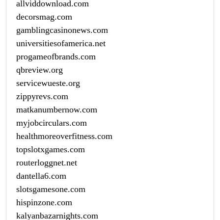
allviddownload.com
decorsmag.com
gamblingcasinonews.com
universitiesofamerica.net
progameofbrands.com
qbreview.org
servicewueste.org
zippyrevs.com
matkanumbernow.com
myjobcirculars.com
healthmoreoverfitness.com
topslotxgames.com
routerloggnet.net
dantella6.com
slotsgamesone.com
hispinzone.com
kalyanbazarnights.com