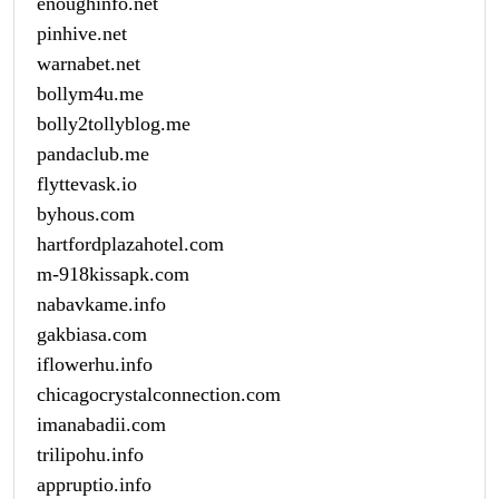
enoughinfo.net
pinhive.net
warnabet.net
bollym4u.me
bolly2tollyblog.me
pandaclub.me
flyttevask.io
byhous.com
hartfordplazahotel.com
m-918kissapk.com
nabavkame.info
gakbiasa.com
iflowerhu.info
chicagocrystalconnection.com
imanabadii.com
trilipohu.info
appruptio.info