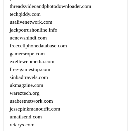
threadsvideoandphotodownloader.com
techgiddy.com
usalivenetwork.com
jackpotrushonline.info
ucnewshindi.com
freecellphonedatabase.com
gamersrope.com
exellewebmedia.com
free-gamestop.com
sinbadtravels.com
ukmagzine.com
wareztech.org
usabestnetwork.com
jessepinkmanoutfit.com
umailsend.com
retarys.com