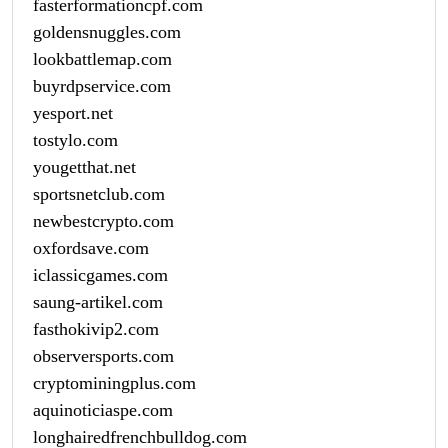
fasterformationcpf.com
goldensnuggles.com
lookbattlemap.com
buyrdpservice.com
yesport.net
tostylo.com
yougetthat.net
sportsnetclub.com
newbestcrypto.com
oxfordsave.com
iclassicgames.com
saung-artikel.com
fasthokivip2.com
observersports.com
cryptominingplus.com
aquinoticiaspe.com
longhairedfrenchbulldog.com