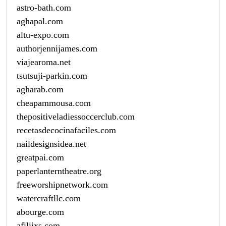
astro-bath.com
aghapal.com
altu-expo.com
authorjennijames.com
viajearoma.net
tsutsuji-parkin.com
agharab.com
cheapammousa.com
thepositiveladiessoccerclub.com
recetasdecocinafaciles.com
naildesignsidea.net
greatpai.com
paperlanterntheatre.org
freeworshipnetwork.com
watercraftllc.com
abourge.com
afiliixs.com