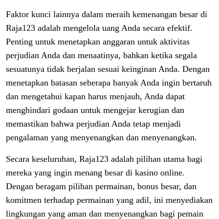
Faktor kunci lainnya dalam meraih kemenangan besar di
Raja123 adalah mengelola uang Anda secara efektif.
Penting untuk menetapkan anggaran untuk aktivitas
perjudian Anda dan menaatinya, bahkan ketika segala
sesuatunya tidak berjalan sesuai keinginan Anda. Dengan
menetapkan batasan seberapa banyak Anda ingin bertaruh
dan mengetahui kapan harus menjauh, Anda dapat
menghindari godaan untuk mengejar kerugian dan
memastikan bahwa perjudian Anda tetap menjadi
pengalaman yang menyenangkan dan menyenangkan.
Secara keseluruhan, Raja123 adalah pilihan utama bagi
mereka yang ingin menang besar di kasino online.
Dengan beragam pilihan permainan, bonus besar, dan
komitmen terhadap permainan yang adil, ini menyediakan
lingkungan yang aman dan menyenangkan bagi pemain