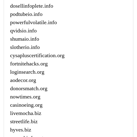
dosellinfoplete.info
podtubeio.info
powerfulvolatile.info
qvidsio.info
shumaio.info
slotherio.info
cysapluscertification.org
fortnitehacks.org
loginsearch.org
aodecor.org
donorsmatch.org
nowtimes.org
casinoeing.org
livemocha.biz
streetlife.biz
hyves.biz