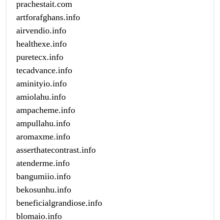
prachestait.com
artforafghans.info
airvendio.info
healthexe.info
puretecx.info
tecadvance.info
aminityio.info
amiolahu.info
ampacheme.info
ampullahu.info
aromaxme.info
asserthatecontrast.info
atenderme.info
bangumiio.info
bekosunhu.info
beneficialgrandiose.info
blomaio.info