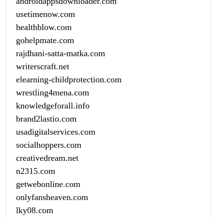
androidappsdownloader.com
usetimenow.com
healthblow.com
gohelpmate.com
rajdhani-satta-matka.com
writerscraft.net
elearning-childprotection.com
wrestling4mena.com
knowledgeforall.info
brand2lastio.com
usadigitalservices.com
socialhoppers.com
creativedream.net
n2315.com
getwebonline.com
onlyfansheaven.com
lky08.com