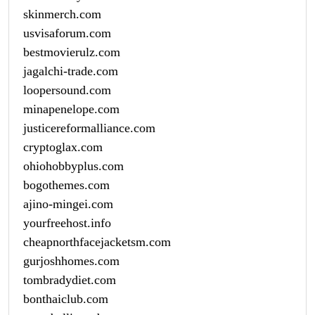
skinmerch.com
usvisaforum.com
bestmovierulz.com
jagalchi-trade.com
loopersound.com
minapenelope.com
justicereformalliance.com
cryptoglax.com
ohiohobbyplus.com
bogothemes.com
ajino-mingei.com
yourfreehost.info
cheapnorthfacejacketsm.com
gurjoshhomes.com
tombradydiet.com
bonthaiclub.com