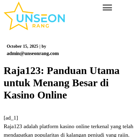
Skip
to
content
October 15, 2025
|
by
admin@unseonrang.com
Raja123: Panduan Utama
untuk Menang Besar di
Kasino Online
[ad_1]
Raja123 adalah platform kasino online terkenal yang telah
mendapatkan popularitas di kalangan penjudi yang rajin.