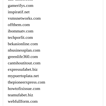
gamerifys.com
inspiratif.net
vsmsnetworks.com
offthem.com
ibommatv.com
techporfit.com
bekasionline.com
nbusinessplan.com
greenlife360.com
cantshoutitout.com
expressufabet.biz
mypuertoplata.net
thepioneerxpress.com
howtofixissue.com
teamufabet.biz
webfullform.com