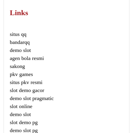
Links
situs qq
bandarqq
demo slot
agen bola resmi
sakong
pkv games
situs pkv resmi
slot demo gacor
demo slot pragmatic
slot online
demo slot
slot demo pg
demo slot pg