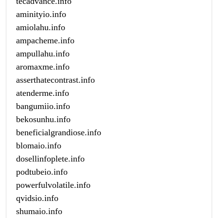
tecadvance.info
aminityio.info
amiolahu.info
ampacheme.info
ampullahu.info
aromaxme.info
asserthatecontrast.info
atenderme.info
bangumiio.info
bekosunhu.info
beneficialgrandiose.info
blomaio.info
dosellinfoplete.info
podtubeio.info
powerfulvolatile.info
qvidsio.info
shumaio.info