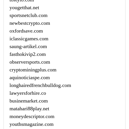
yougetthat.net
sportsnetclub.com
newbestcrypto.com
oxfordsave.com
iclassicgames.com
saung-artikel.com
fasthokivip2.com
observersports.com
cryptominingplus.com
aquinoticiaspe.com
longhairedfrenchbulldog.com
lawyersforhire.co
businemarket.com
matahari88play.net
moneydescriptor.com
youthsmagazine.com