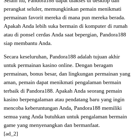
Selain itu, Pandora188 dapat diakses di desktop dan
perangkat seluler, memungkinkan pemain menikmati
permainan favorit mereka di mana pun mereka berada.
Apakah Anda lebih suka bermain di komputer di rumah
atau di ponsel cerdas Anda saat bepergian, Pandora188
siap membantu Anda.
Secara keseluruhan, Pandora188 adalah tujuan akhir
untuk permainan kasino online. Dengan beragam
permainan, bonus besar, dan lingkungan permainan yang
aman, pemain dapat menikmati pengalaman bermain
terbaik di Pandora188. Apakah Anda seorang pemain
kasino berpengalaman atau pendatang baru yang ingin
mencoba keberuntungan Anda, Pandora188 memiliki
semua yang Anda butuhkan untuk pengalaman bermain
game yang menyenangkan dan bermanfaat.
[ad_2]