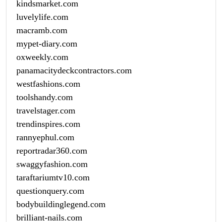
kindsmarket.com
luvelylife.com
macramb.com
mypet-diary.com
oxweekly.com
panamacitydeckcontractors.com
westfashions.com
toolshandy.com
travelstager.com
trendinspires.com
rannyephul.com
reportradar360.com
swaggyfashion.com
taraftariumtv10.com
questionquery.com
bodybuildinglegend.com
brilliant-nails.com