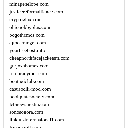
minapenelope.com
justicereformalliance.com
cryptoglax.com
ohiohobbyplus.com
bogothemes.com
ajino-mingei.com
yourfreehost.info
cheapnorthfacejacketsm.com
gurjoshhomes.com
tombradydiet.com
bonthaiclub.com
casusbelli-mod.com
bookplatesociety.com
lebnewsmedia.com
sonosonora.com
linkuusinternasional1.com
friendsroll.com