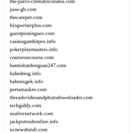
the-parcs-clematiscondos.com
jusu-gb.com
thecarepet.com
blogwriterplus.com
guestpostingseo.com
casinogambitpro.info
pokerplaymasters.info
courseoncourse.com
bantinbatdongsan247.com
bahednog.info
bahenxgek.info
pertamaskre.com
threadsvideoandphotodownloader.com
techgiddy.com
usalivenetwork.com
jackpotrushonline.info
ucnewshindi.com