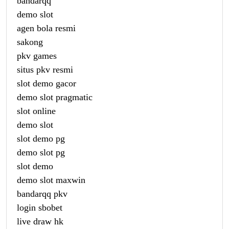
bandarqq
demo slot
agen bola resmi
sakong
pkv games
situs pkv resmi
slot demo gacor
demo slot pragmatic
slot online
demo slot
slot demo pg
demo slot pg
slot demo
demo slot maxwin
bandarqq pkv
login sbobet
live draw hk