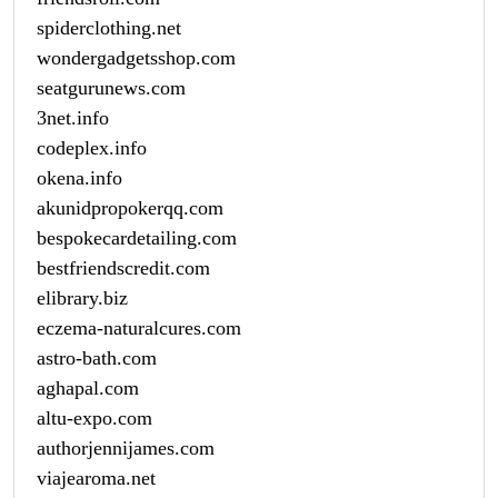
spiderclothing.net
wondergadgetsshop.com
seatgurunews.com
3net.info
codeplex.info
okena.info
akunidpropokerqq.com
bespokecardetailing.com
bestfriendscredit.com
elibrary.biz
eczema-naturalcures.com
astro-bath.com
aghapal.com
altu-expo.com
authorjennijames.com
viajearoma.net