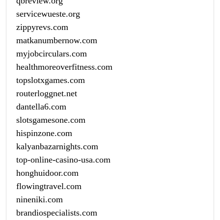
qbreview.org
servicewueste.org
zippyrevs.com
matkanumbernow.com
myjobcirculars.com
healthmoreoverfitness.com
topslotxgames.com
routerloggnet.net
dantella6.com
slotsgamesone.com
hispinzone.com
kalyanbazarnights.com
top-online-casino-usa.com
honghuidoor.com
flowingtravel.com
nineniki.com
brandiospecialists.com