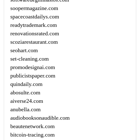
soopermagazine.com
spacecoastdailys.com
readytrademark.com
renovationsrated.com
scoziarestaurant.com
seohart.com
set-cleaning.com
promodesignai.com
publicistspaper.com
quindaily.com
abosulte.com
aiverse24.com
anubella.com
audiobooksonaudible.com
beautenetwork.com
bitcoin-tracing.com