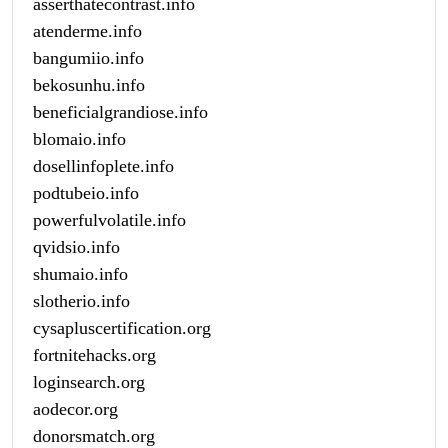
asserthatecontrast.info
atenderme.info
bangumiio.info
bekosunhu.info
beneficialgrandiose.info
blomaio.info
dosellinfoplete.info
podtubeio.info
powerfulvolatile.info
qvidsio.info
shumaio.info
slotherio.info
cysapluscertification.org
fortnitehacks.org
loginsearch.org
aodecor.org
donorsmatch.org