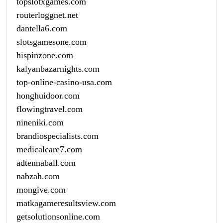
topslotxgames.com
routerloggnet.net
dantella6.com
slotsgamesone.com
hispinzone.com
kalyanbazarnights.com
top-online-casino-usa.com
honghuidoor.com
flowingtravel.com
nineniki.com
brandiospecialists.com
medicalcare7.com
adtennaball.com
nabzah.com
mongive.com
matkagameresultsview.com
getsolutionsonline.com