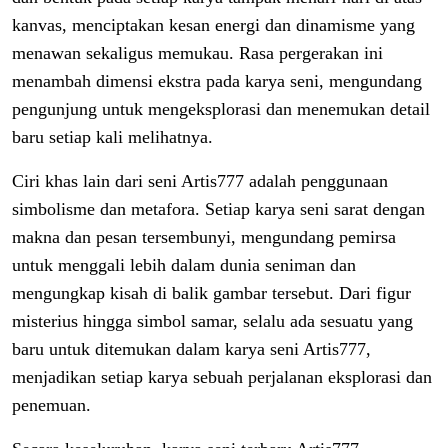
kanvas, menciptakan kesan energi dan dinamisme yang
menawan sekaligus memukau. Rasa pergerakan ini
menambah dimensi ekstra pada karya seni, mengundang
pengunjung untuk mengeksplorasi dan menemukan detail
baru setiap kali melihatnya.
Ciri khas lain dari seni Artis777 adalah penggunaan
simbolisme dan metafora. Setiap karya seni sarat dengan
makna dan pesan tersembunyi, mengundang pemirsa
untuk menggali lebih dalam dunia seniman dan
mengungkap kisah di balik gambar tersebut. Dari figur
misterius hingga simbol samar, selalu ada sesuatu yang
baru untuk ditemukan dalam karya seni Artis777,
menjadikan setiap karya sebuah perjalanan eksplorasi dan
penemuan.