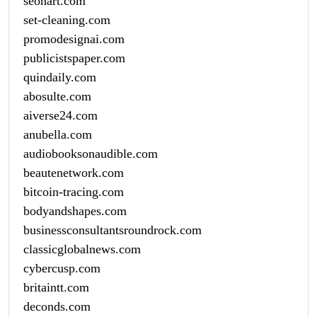
seohart.com
set-cleaning.com
promodesignai.com
publicistspaper.com
quindaily.com
abosulte.com
aiverse24.com
anubella.com
audiobooksonaudible.com
beautenetwork.com
bitcoin-tracing.com
bodyandshapes.com
businessconsultantsroundrock.com
classicglobalnews.com
cybercusp.com
britaintt.com
deconds.com