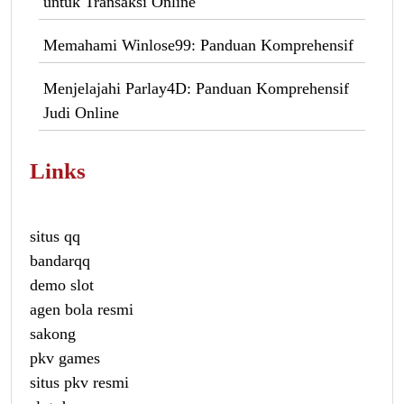
untuk Transaksi Online
Memahami Winlose99: Panduan Komprehensif
Menjelajahi Parlay4D: Panduan Komprehensif
Judi Online
Links
situs qq
bandarqq
demo slot
agen bola resmi
sakong
pkv games
situs pkv resmi