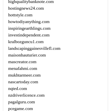
highqualitybanknote.com
hostingnews24.com
hottstyle.com
howtodiyanything.com
inspiringearthlings.com
investindependent.com
kralbozguncu1.com
landscapinggainesvillefl.com
maisonhauturier.com
mascreator.com
menafahmi.com
mukhtarmeer.com
nascartoday.com
nqted.com
nzdriverlicence.com
pagalguru.com
pcegame.com