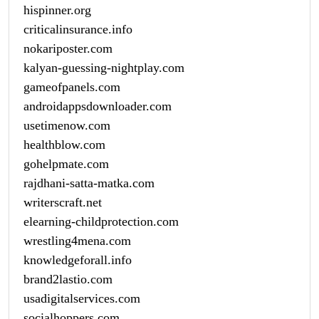
hispinner.org
criticalinsurance.info
nokariposter.com
kalyan-guessing-nightplay.com
gameofpanels.com
androidappsdownloader.com
usetimenow.com
healthblow.com
gohelpmate.com
rajdhani-satta-matka.com
writerscraft.net
elearning-childprotection.com
wrestling4mena.com
knowledgeforall.info
brand2lastio.com
usadigitalservices.com
socialhoppers.com