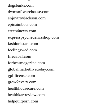
dogsbarks.com
dwmsoftwarehouse.com
enjoytroyjackson.com
epicaimbots.com
etech4news.com
expresspsychedelicsshop.com
fashionistani.com
feelingswed.com
firecabal.com
forbessmagazine.com
globalmarketlivetoday.com
gpl-license.com
grow2every.com
healthhousecare.com
healthkartreview.com
helpquitporn.com