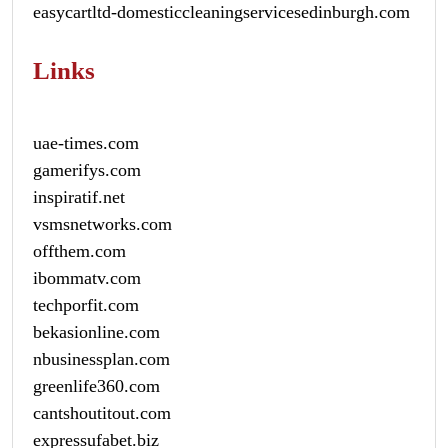
easycartltd-domesticcleaningservicesedinburgh.com
Links
uae-times.com
gamerifys.com
inspiratif.net
vsmsnetworks.com
offthem.com
ibommatv.com
techporfit.com
bekasionline.com
nbusinessplan.com
greenlife360.com
cantshoutitout.com
expressufabet.biz