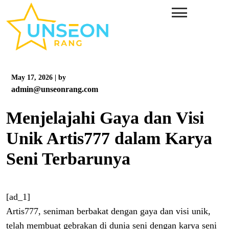
Skip
to
content
May 17, 2026
|
by
admin@unseonrang.com
Menjelajahi Gaya dan Visi
Unik Artis777 dalam Karya
Seni Terbarunya
[ad_1]
Artis777, seniman berbakat dengan gaya dan visi unik,
telah membuat gebrakan di dunia seni dengan karya seni