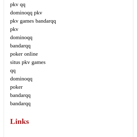
pkv qq
dominoqq pkv
pkv games bandarqq
pkv
dominoqq
bandarqq
poker online
situs pkv games
qq
dominoqq
poker
bandarqq
bandarqq
Links