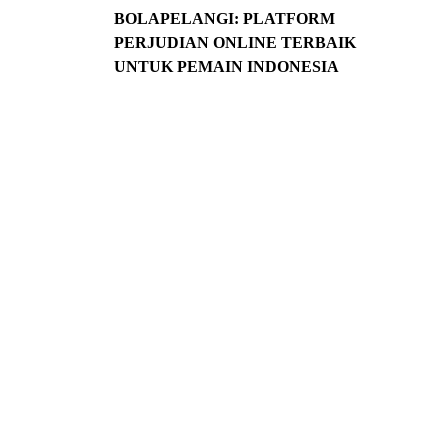
BOLAPELANGI: PLATFORM
PERJUDIAN ONLINE TERBAIK
UNTUK PEMAIN INDONESIA