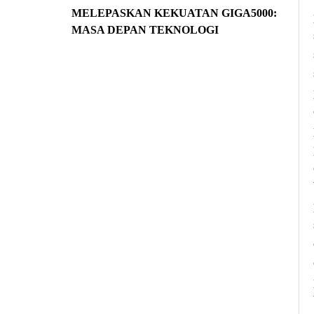
MELEPASKAN KEKUATAN GIGA5000:
MASA DEPAN TEKNOLOGI