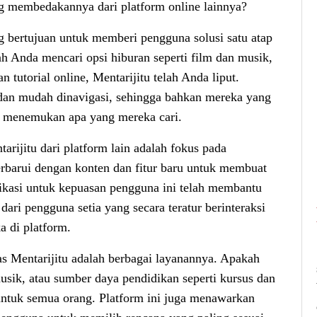
ng membedakannya dari platform online lainnya?
ng bertujuan untuk memberi pengguna solusi satu atap
 Anda mencari opsi hiburan seperti film dan musik,
 tutorial online, Mentarijitu telah Anda liput.
 dan mudah dinavigasi, sehingga bahkan mereka yang
h menemukan apa yang mereka cari.
rijitu dari platform lain adalah fokus pada
erbarui dengan konten dan fitur baru untuk membuat
dikasi untuk kepuasan pengguna ini telah membantu
ri pengguna setia yang secara teratur berinteraksi
a di platform.
tas Mentarijitu adalah berbagai layanannya. Apakah
usik, atau sumber daya pendidikan seperti kursus dan
u untuk semua orang. Platform ini juga menawarkan