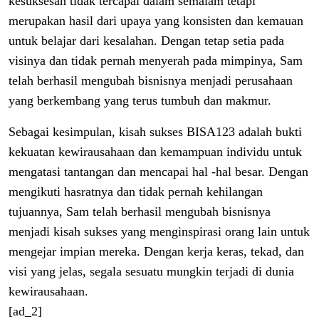
kesuksesan tidak tercapai dalam semalam tetapi
merupakan hasil dari upaya yang konsisten dan kemauan
untuk belajar dari kesalahan. Dengan tetap setia pada
visinya dan tidak pernah menyerah pada mimpinya, Sam
telah berhasil mengubah bisnisnya menjadi perusahaan
yang berkembang yang terus tumbuh dan makmur.
Sebagai kesimpulan, kisah sukses BISA123 adalah bukti
kekuatan kewirausahaan dan kemampuan individu untuk
mengatasi tantangan dan mencapai hal -hal besar. Dengan
mengikuti hasratnya dan tidak pernah kehilangan
tujuannya, Sam telah berhasil mengubah bisnisnya
menjadi kisah sukses yang menginspirasi orang lain untuk
mengejar impian mereka. Dengan kerja keras, tekad, dan
visi yang jelas, segala sesuatu mungkin terjadi di dunia
kewirausahaan.
[ad_2]