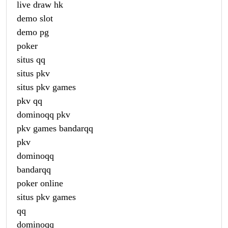
live draw hk
demo slot
demo pg
poker
situs qq
situs pkv
situs pkv games
pkv qq
dominoqq pkv
pkv games bandarqq
pkv
dominoqq
bandarqq
poker online
situs pkv games
qq
dominoqq