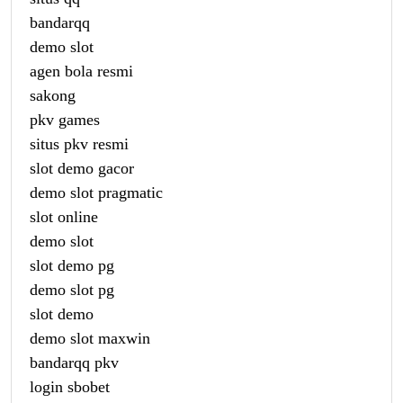
bandarqq
demo slot
agen bola resmi
sakong
pkv games
situs pkv resmi
slot demo gacor
demo slot pragmatic
slot online
demo slot
slot demo pg
demo slot pg
slot demo
demo slot maxwin
bandarqq pkv
login sbobet