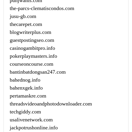
punjwanis.com
the-parcs-clematiscondos.com
jusu-gb.com
thecarepet.com
blogwriterplus.com
guestpostingseo.com
casinogambitpro.info
pokerplaymasters.info
courseoncourse.com
bantinbatdongsan247.com
bahednog.info
bahenxgek.info
pertamaskre.com
threadsvideoandphotodownloader.com
techgiddy.com
usalivenetwork.com
jackpotrushonline.info