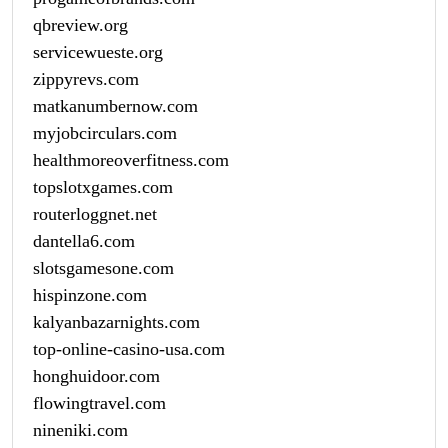
qbreview.org
servicewueste.org
zippyrevs.com
matkanumbernow.com
myjobcirculars.com
healthmoreoverfitness.com
topslotxgames.com
routerloggnet.net
dantella6.com
slotsgamesone.com
hispinzone.com
kalyanbazarnights.com
top-online-casino-usa.com
honghuidoor.com
flowingtravel.com
nineniki.com