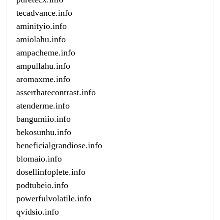
tecadvance.info
aminityio.info
amiolahu.info
ampacheme.info
ampullahu.info
aromaxme.info
asserthatecontrast.info
atenderme.info
bangumiio.info
bekosunhu.info
beneficialgrandiose.info
blomaio.info
dosellinfoplete.info
podtubeio.info
powerfulvolatile.info
qvidsio.info