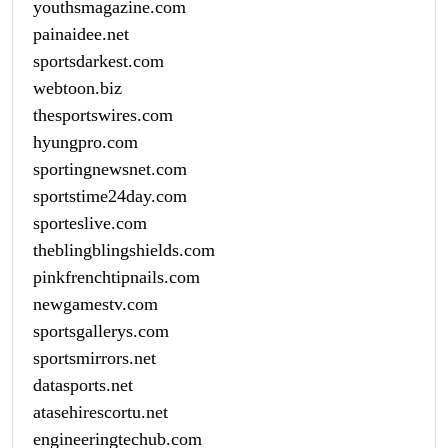
youthsmagazine.com
painaidee.net
sportsdarkest.com
webtoon.biz
thesportswires.com
hyungpro.com
sportingnewsnet.com
sportstime24day.com
sporteslive.com
theblingblingshields.com
pinkfrenchtipnails.com
newgamestv.com
sportsgallerys.com
sportsmirrors.net
datasports.net
atasehirescortu.net
engineeringtechub.com