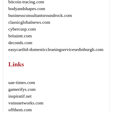
bitcoin-tracing.com
bodyandshapes.com
businessconsultantsroundrock.com
classicglobalnews.com
cybercusp.com
britaintt.com
deconds.com
easycartltd-domesticcleaningservicesedinburgh.com
Links
uae-times.com
gamerifys.com
inspiratif.net
vsmsnetworks.com
offthem.com