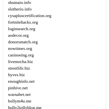
shumaio.info
slotherio.info
cysapluscertification.org
fortnitehacks.org
loginsearch.org
aodecor.org
donorsmatch.org
nowtimes.org
casinoeing.org
livemocha.biz
streetlife.biz
hyves.biz
enoughinfo.net
pinhive.net
warnabet.net
bollym4u.me
bolly2tollyblog.me