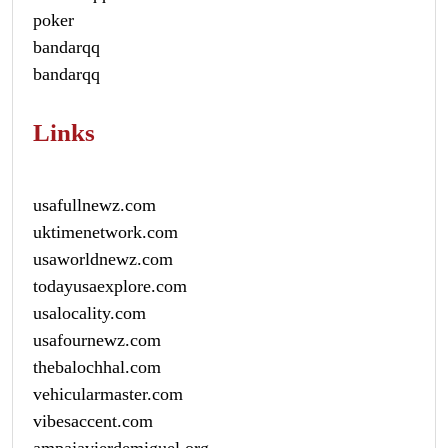
poker
bandarqq
bandarqq
Links
usafullnewz.com
uktimenetwork.com
usaworldnewz.com
todayusaexplore.com
usalocality.com
usafournewz.com
thebalochhal.com
vehicularmaster.com
vibesaccent.com
ampajavierdemiguel.org