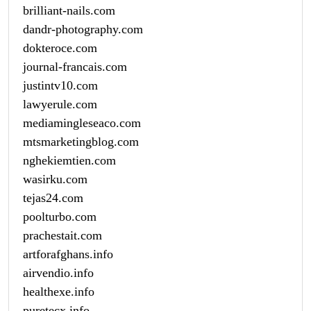
brilliant-nails.com
dandr-photography.com
dokteroce.com
journal-francais.com
justintv10.com
lawyerule.com
mediamingleseaco.com
mtsmarketingblog.com
nghekiemtien.com
wasirku.com
tejas24.com
poolturbo.com
prachestait.com
artforafghans.info
airvendio.info
healthexe.info
puretecx.info