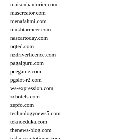
maisonhauturier.com
mascreator.com
menafahmi.com
mukhtarmeer.com
nascartoday.com
nqted.com
nzdriverlicence.com
pagalguru.com
pcegame.com
pgslot-r2.com
ws-expression.com
zchotels.com
zepfo.com
technologynews5.com
teknoeduka.com
thenews-blog.com
todaycryptotimes.com