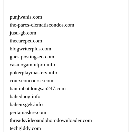
punjwanis.com
the-parcs-clematiscondos.com
jusu-gb.com
thecarepet.com
blogwriterplus.com
guestpostingseo.com
casinogambitpro.info
pokerplaymasters.info
courseoncourse.com
bantinbatdongsan247.com
bahednog.info
bahenxgek.info
pertamaskre.com
threadsvideoandphotodownloader.com
techgiddy.com