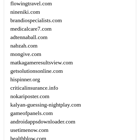
flowingtravel.com
nineniki.com
brandiospecialists.com
medicalcare7.com
adtennaball.com
nabzah.com
mongive.com
matkagameresultsview.com
getsolutionsonline.com
hispinner.org
criticalinsurance.info
nokariposter.com
kalyan-guessing-nightplay.com
gameofpanels.com
androidappsdownloader.com
usetimenow.com
healthblow.com