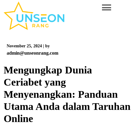
Skip
to
content
November 25, 2024
|
by
admin@unseonrang.com
Mengungkap Dunia
Ceriabet yang
Menyenangkan: Panduan
Utama Anda dalam Taruhan
Online