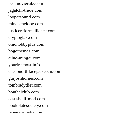
bestmovierulz.com
jagalchi-trade.com
loopersound.com
minapenelope.com
justicereformalliance.com
cryptoglax.com
ohiohobbyplus.com
bogothemes.com
ajino-mingei.com
yourfreehost.info
cheapnorthfacejacketsm.com
gurjoshhomes.com
tombradydiet.com
bonthaiclub.com
casusbelli-mod.com
bookplatesociety.com
lebnewsmedia.com