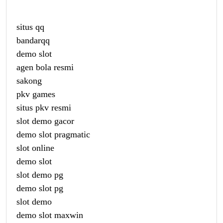
situs qq
bandarqq
demo slot
agen bola resmi
sakong
pkv games
situs pkv resmi
slot demo gacor
demo slot pragmatic
slot online
demo slot
slot demo pg
demo slot pg
slot demo
demo slot maxwin