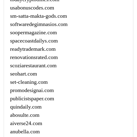
usabonuscodes.com
sm-satta-makta-gods.com
softwaredegimnasios.com
soopermagazine.com
spacecoastdailys.com
readytrademark.com
renovationsrated.com
scoziarestaurant.com
seohart.com
set-cleaning.com
promodesignai.com
publicistspaper.com
quindaily.com
abosulte.com
aiverse24.com
anubella.com