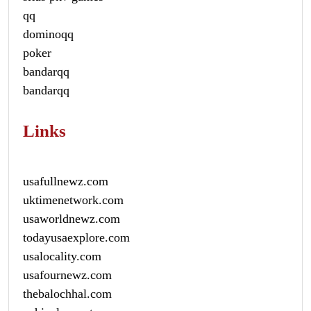
qq
dominoqq
poker
bandarqq
bandarqq
Links
usafullnewz.com
uktimenetwork.com
usaworldnewz.com
todayusaexplore.com
usalocality.com
usafournewz.com
thebalochhal.com