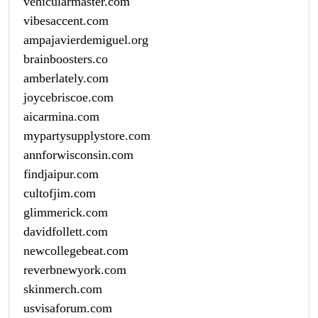
vehicularmaster.com
vibesaccent.com
ampajavierdemiguel.org
brainboosters.co
amberlately.com
joycebriscoe.com
aicarmina.com
mypartysupplystore.com
annforwisconsin.com
findjaipur.com
cultofjim.com
glimmerick.com
davidfollett.com
newcollegebeat.com
reverbnewyork.com
skinmerch.com
usvisaforum.com