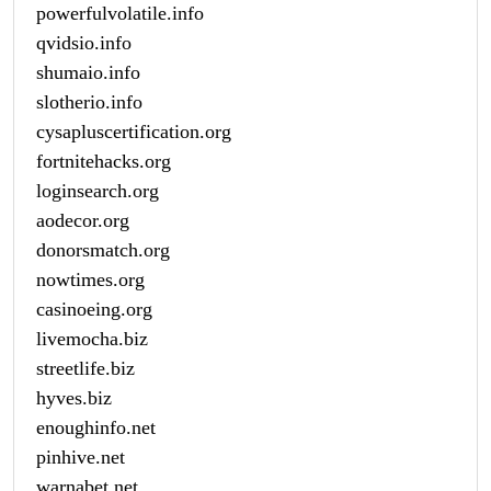
powerfulvolatile.info
qvidsio.info
shumaio.info
slotherio.info
cysapluscertification.org
fortnitehacks.org
loginsearch.org
aodecor.org
donorsmatch.org
nowtimes.org
casinoeing.org
livemocha.biz
streetlife.biz
hyves.biz
enoughinfo.net
pinhive.net
warnabet.net