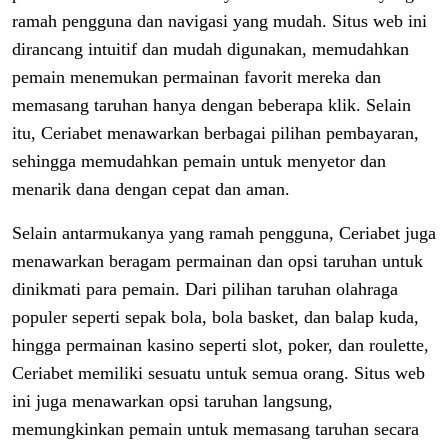
ramah pengguna dan navigasi yang mudah. Situs web ini
dirancang intuitif dan mudah digunakan, memudahkan
pemain menemukan permainan favorit mereka dan
memasang taruhan hanya dengan beberapa klik. Selain
itu, Ceriabet menawarkan berbagai pilihan pembayaran,
sehingga memudahkan pemain untuk menyetor dan
menarik dana dengan cepat dan aman.
Selain antarmukanya yang ramah pengguna, Ceriabet juga
menawarkan beragam permainan dan opsi taruhan untuk
dinikmati para pemain. Dari pilihan taruhan olahraga
populer seperti sepak bola, bola basket, dan balap kuda,
hingga permainan kasino seperti slot, poker, dan roulette,
Ceriabet memiliki sesuatu untuk semua orang. Situs web
ini juga menawarkan opsi taruhan langsung,
memungkinkan pemain untuk memasang taruhan secara