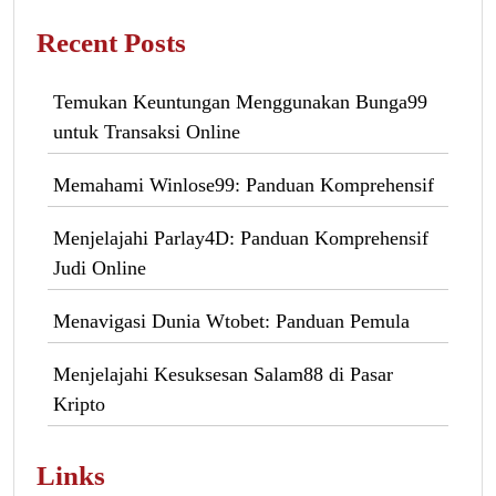
Recent Posts
Temukan Keuntungan Menggunakan Bunga99
untuk Transaksi Online
Memahami Winlose99: Panduan Komprehensif
Menjelajahi Parlay4D: Panduan Komprehensif
Judi Online
Menavigasi Dunia Wtobet: Panduan Pemula
Menjelajahi Kesuksesan Salam88 di Pasar
Kripto
Links