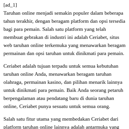
[ad_1]
Taruhan online menjadi semakin populer dalam beberapa
tahun terakhir, dengan beragam platform dan opsi tersedia
bagi para pemain. Salah satu platform yang telah
membuat gebrakan di industri ini adalah Ceriabet, situs
web taruhan online terkemuka yang menawarkan beragam
permainan dan opsi taruhan untuk dinikmati para pemain.
Ceriabet adalah tujuan terpadu untuk semua kebutuhan
taruhan online Anda, menawarkan beragam taruhan
olahraga, permainan kasino, dan pilihan menarik lainnya
untuk dinikmati para pemain. Baik Anda seorang petaruh
berpengalaman atau pendatang baru di dunia taruhan
online, Ceriabet punya sesuatu untuk semua orang.
Salah satu fitur utama yang membedakan Ceriabet dari
platform taruhan online lainnya adalah antarmuka yang