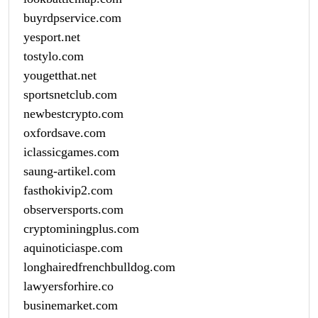
buyrdpservice.com
yesport.net
tostylo.com
yougetthat.net
sportsnetclub.com
newbestcrypto.com
oxfordsave.com
iclassicgames.com
saung-artikel.com
fasthokivip2.com
observersports.com
cryptominingplus.com
aquinoticiaspe.com
longhairedfrenchbulldog.com
lawyersforhire.co
businemarket.com