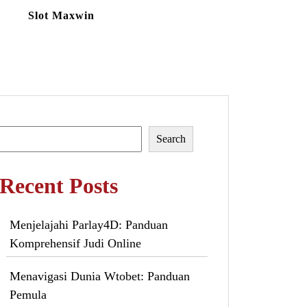
Slot Maxwin
Search
Search
Recent Posts
Menjelajahi Parlay4D: Panduan
Komprehensif Judi Online
Menavigasi Dunia Wtobet: Panduan
Pemula