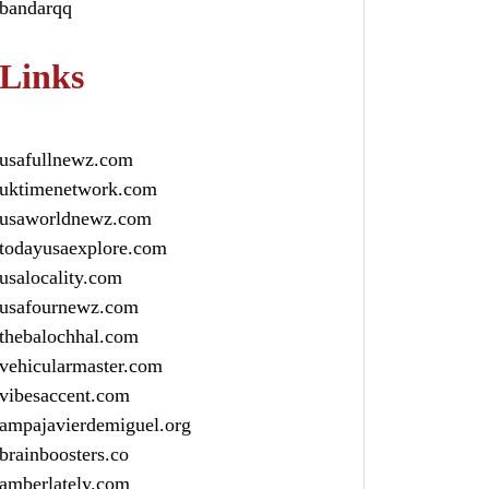
bandarqq
Links
usafullnewz.com
uktimenetwork.com
usaworldnewz.com
todayusaexplore.com
usalocality.com
usafournewz.com
thebalochhal.com
vehicularmaster.com
vibesaccent.com
ampajavierdemiguel.org
brainboosters.co
amberlately.com