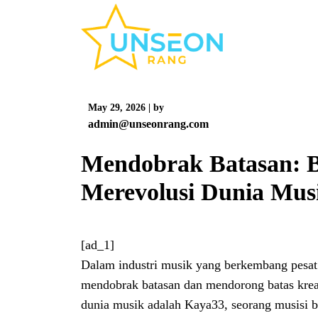
Skip
to
content
May 29, 2026
|
by
admin@unseonrang.com
Mendobrak Batasan: 
Merevolusi Dunia Mus
[ad_1]
Dalam industri musik yang berkembang pesat sa
mendobrak batasan dan mendorong batas kreat
dunia musik adalah Kaya33, seorang musisi be