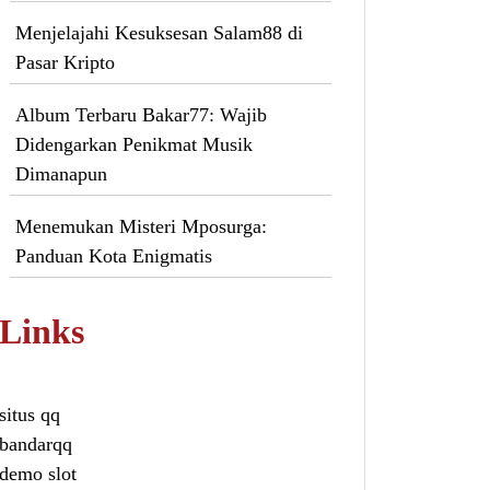
Menjelajahi Kesuksesan Salam88 di
Pasar Kripto
Album Terbaru Bakar77: Wajib
Didengarkan Penikmat Musik
Dimanapun
Menemukan Misteri Mposurga:
Panduan Kota Enigmatis
Links
situs qq
bandarqq
demo slot