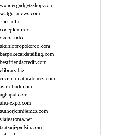
wondergadgetsshop.com
seatgurunews.com
3net.info
codeplex.info
okena.info
akunidpropokerqq.com
bespokecardetailing.com
bestfriendscredit.com
elibrary.biz
eczema-naturalcures.com
astro-bath.com
aghapal.com
altu-expo.com
authorjennijames.com
viajearoma.net
tsutsuji-parkin.com