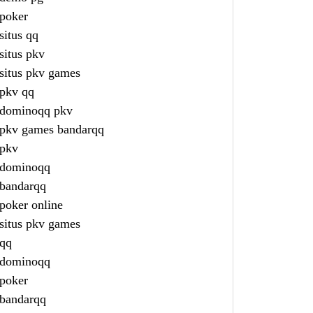
poker
situs qq
situs pkv
situs pkv games
pkv qq
dominoqq pkv
pkv games bandarqq
pkv
dominoqq
bandarqq
poker online
situs pkv games
qq
dominoqq
poker
bandarqq