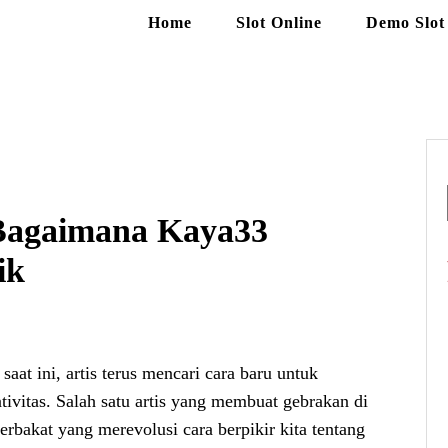
Home
Slot Online
Demo Slot
Bagaimana Kaya33
ik
at ini, artis terus mencari cara baru untuk
ivitas. Salah satu artis yang membuat gebrakan di
rbakat yang merevolusi cara berpikir kita tentang