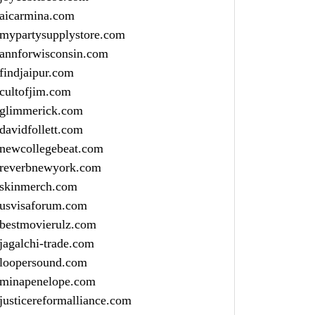
aicarmina.com
mypartysupplystore.com
annforwisconsin.com
findjaipur.com
cultofjim.com
glimmerick.com
davidfollett.com
newcollegebeat.com
reverbnewyork.com
skinmerch.com
usvisaforum.com
bestmovierulz.com
jagalchi-trade.com
loopersound.com
minapenelope.com
justicereformalliance.com