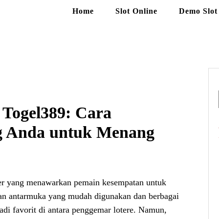
Home
Slot Online
Demo Slot
Togel389: Cara
g Anda untuk Menang
uler yang menawarkan pemain kesempatan untuk
an antarmuka yang mudah digunakan dan berbagai
adi favorit di antara penggemar lotere. Namun,