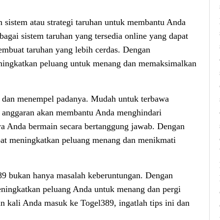
 sistem atau strategi taruhan untuk membantu Anda
agai sistem taruhan yang tersedia online yang dapat
mbuat taruhan yang lebih cerdas. Dengan
eningkatkan peluang untuk menang dan memaksimalkan
an dan menempel padanya. Mudah untuk terbawa
kan anggaran akan membantu Anda menghindari
wa Anda bermain secara bertanggung jawab. Dengan
pat meningkatkan peluang menang dan menikmati
389 bukan hanya masalah keberuntungan. Dengan
 meningkatkan peluang Anda untuk menang dan pergi
in kali Anda masuk ke Togel389, ingatlah tips ini dan