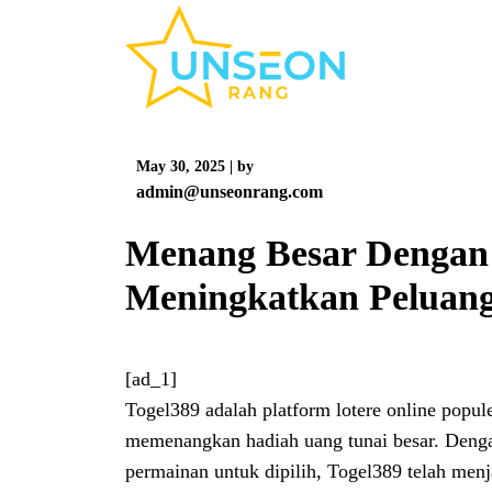
Skip
to
content
May 30, 2025
|
by
admin@unseonrang.com
Menang Besar Dengan 
Meningkatkan Peluan
[ad_1]
Togel389 adalah platform lotere online pop
memenangkan hadiah uang tunai besar. Deng
permainan untuk dipilih, Togel389 telah menj