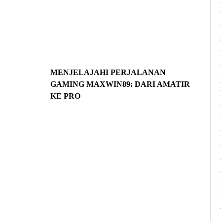
MENJELAJAHI PERJALANAN
GAMING MAXWIN89: DARI AMATIR
KE PRO