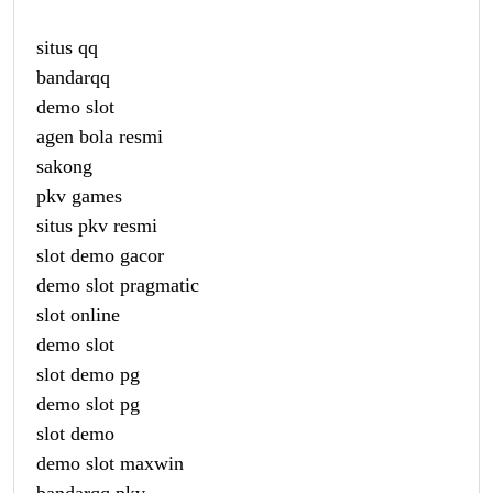
situs qq
bandarqq
demo slot
agen bola resmi
sakong
pkv games
situs pkv resmi
slot demo gacor
demo slot pragmatic
slot online
demo slot
slot demo pg
demo slot pg
slot demo
demo slot maxwin
bandarqq pkv