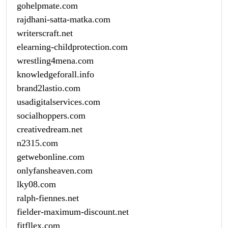
gohelpmate.com
rajdhani-satta-matka.com
writerscraft.net
elearning-childprotection.com
wrestling4mena.com
knowledgeforall.info
brand2lastio.com
usadigitalservices.com
socialhoppers.com
creativedream.net
n2315.com
getwebonline.com
onlyfansheaven.com
lky08.com
ralph-fiennes.net
fielder-maximum-discount.net
fitfllex.com