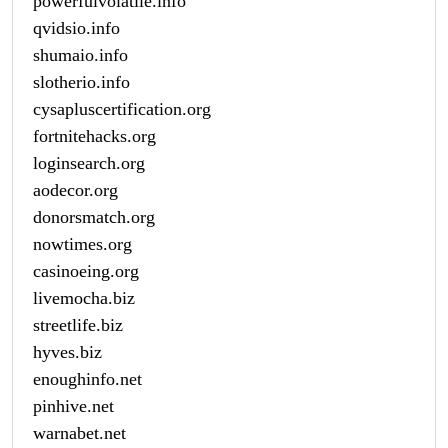
powerfulvolatile.info
qvidsio.info
shumaio.info
slotherio.info
cysapluscertification.org
fortnitehacks.org
loginsearch.org
aodecor.org
donorsmatch.org
nowtimes.org
casinoeing.org
livemocha.biz
streetlife.biz
hyves.biz
enoughinfo.net
pinhive.net
warnabet.net