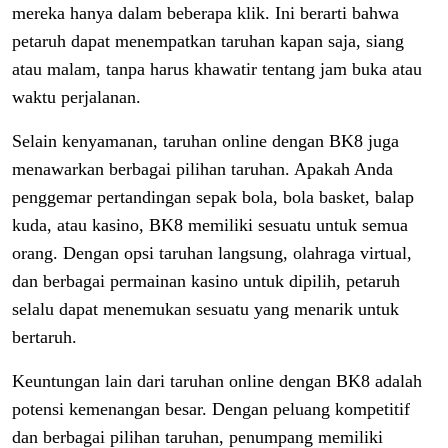
mereka hanya dalam beberapa klik. Ini berarti bahwa
petaruh dapat menempatkan taruhan kapan saja, siang
atau malam, tanpa harus khawatir tentang jam buka atau
waktu perjalanan.
Selain kenyamanan, taruhan online dengan BK8 juga
menawarkan berbagai pilihan taruhan. Apakah Anda
penggemar pertandingan sepak bola, bola basket, balap
kuda, atau kasino, BK8 memiliki sesuatu untuk semua
orang. Dengan opsi taruhan langsung, olahraga virtual,
dan berbagai permainan kasino untuk dipilih, petaruh
selalu dapat menemukan sesuatu yang menarik untuk
bertaruh.
Keuntungan lain dari taruhan online dengan BK8 adalah
potensi kemenangan besar. Dengan peluang kompetitif
dan berbagai pilihan taruhan, penumpang memiliki