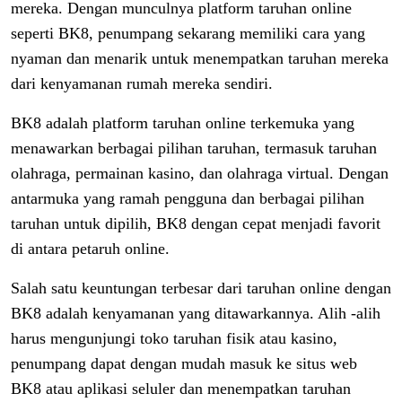
mereka. Dengan munculnya platform taruhan online
seperti BK8, penumpang sekarang memiliki cara yang
nyaman dan menarik untuk menempatkan taruhan mereka
dari kenyamanan rumah mereka sendiri.
BK8 adalah platform taruhan online terkemuka yang
menawarkan berbagai pilihan taruhan, termasuk taruhan
olahraga, permainan kasino, dan olahraga virtual. Dengan
antarmuka yang ramah pengguna dan berbagai pilihan
taruhan untuk dipilih, BK8 dengan cepat menjadi favorit
di antara petaruh online.
Salah satu keuntungan terbesar dari taruhan online dengan
BK8 adalah kenyamanan yang ditawarkannya. Alih -alih
harus mengunjungi toko taruhan fisik atau kasino,
penumpang dapat dengan mudah masuk ke situs web
BK8 atau aplikasi seluler dan menempatkan taruhan