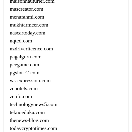
maisonhauturier.com
mascreator.com
menafahmi.com
mukhtarmeer.com
nascartoday.com
nqted.com
nzdriverlicence.com
pagalguru.com
pcegame.com
pgslot-r2.com
ws-expression.com
zchotels.com
zepfo.com
technologynews5.com
teknoeduka.com
thenews-blog.com
todaycryptotimes.com