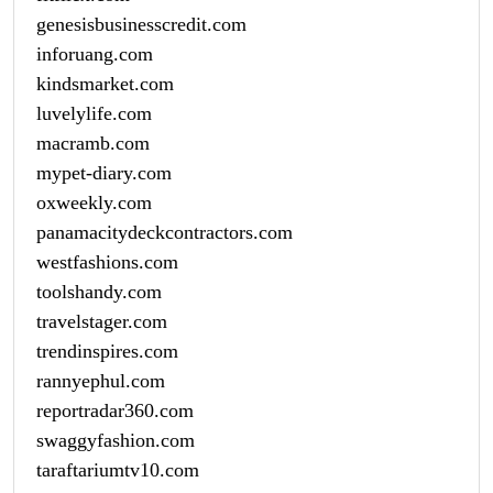
genesisbusinesscredit.com
inforuang.com
kindsmarket.com
luvelylife.com
macramb.com
mypet-diary.com
oxweekly.com
panamacitydeckcontractors.com
westfashions.com
toolshandy.com
travelstager.com
trendinspires.com
rannyephul.com
reportradar360.com
swaggyfashion.com
taraftariumtv10.com