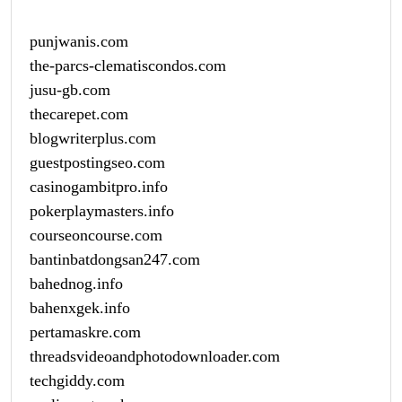
punjwanis.com
the-parcs-clematiscondos.com
jusu-gb.com
thecarepet.com
blogwriterplus.com
guestpostingseo.com
casinogambitpro.info
pokerplaymasters.info
courseoncourse.com
bantinbatdongsan247.com
bahednog.info
bahenxgek.info
pertamaskre.com
threadsvideoandphotodownloader.com
techgiddy.com