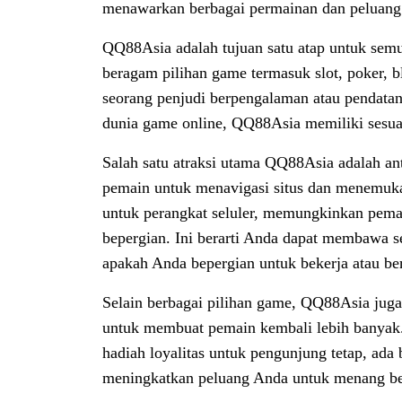
menawarkan berbagai permainan dan peluang
QQ88Asia adalah tujuan satu atap untuk sem
beragam pilihan game termasuk slot, poker, b
seorang penjudi berpengalaman atau pendatan
dunia game online, QQ88Asia memiliki sesua
Salah satu atraksi utama QQ88Asia adalah 
pemain untuk menavigasi situs dan menemukan
untuk perangkat seluler, memungkinkan pema
bepergian. Ini berarti Anda dapat membawa s
apakah Anda bepergian untuk bekerja atau ber
Selain berbagai pilihan game, QQ88Asia jug
untuk membuat pemain kembali lebih banyak.
hadiah loyalitas untuk pengunjung tetap, ad
meningkatkan peluang Anda untuk menang be