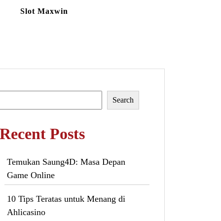
Slot Maxwin
Search
Search
Recent Posts
Temukan Saung4D: Masa Depan
Game Online
10 Tips Teratas untuk Menang di
Ahlicasino