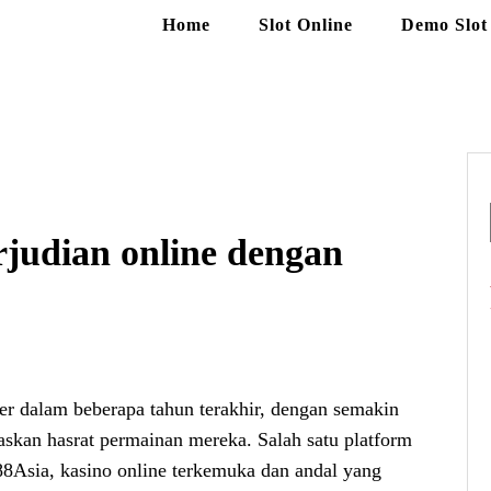
Home
Slot Online
Demo Slot
rjudian online dengan
er dalam beberapa tahun terakhir, dengan semakin
askan hasrat permainan mereka. Salah satu platform
8Asia, kasino online terkemuka dan andal yang