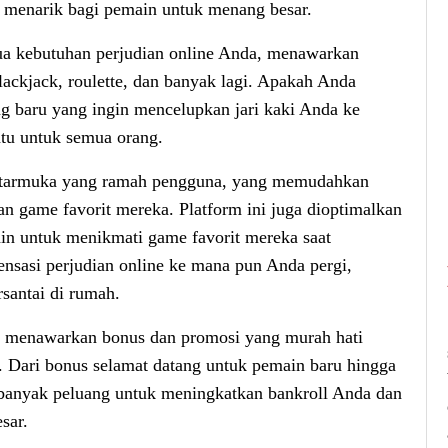
 menarik bagi pemain untuk menang besar.
ua kebutuhan perjudian online Anda, menawarkan
lackjack, roulette, dan banyak lagi. Apakah Anda
g baru yang ingin mencelupkan jari kaki Anda ke
tu untuk semua orang.
antarmuka yang ramah pengguna, yang memudahkan
 game favorit mereka. Platform ini juga dioptimalkan
in untuk menikmati game favorit mereka saat
ensasi perjudian online ke mana pun Anda pergi,
santai di rumah.
a menawarkan bonus dan promosi yang murah hati
 Dari bonus selamat datang untuk pemain baru hingga
a banyak peluang untuk meningkatkan bankroll Anda dan
sar.