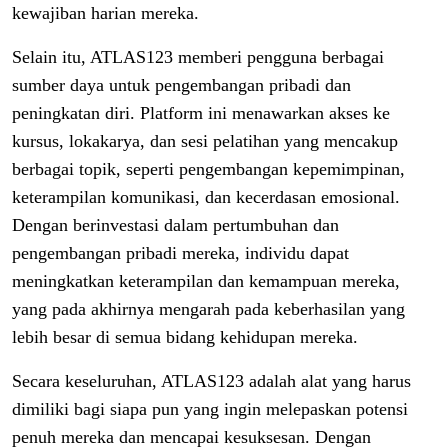
kewajiban harian mereka.
Selain itu, ATLAS123 memberi pengguna berbagai
sumber daya untuk pengembangan pribadi dan
peningkatan diri. Platform ini menawarkan akses ke
kursus, lokakarya, dan sesi pelatihan yang mencakup
berbagai topik, seperti pengembangan kepemimpinan,
keterampilan komunikasi, dan kecerdasan emosional.
Dengan berinvestasi dalam pertumbuhan dan
pengembangan pribadi mereka, individu dapat
meningkatkan keterampilan dan kemampuan mereka,
yang pada akhirnya mengarah pada keberhasilan yang
lebih besar di semua bidang kehidupan mereka.
Secara keseluruhan, ATLAS123 adalah alat yang harus
dimiliki bagi siapa pun yang ingin melepaskan potensi
penuh mereka dan mencapai kesuksesan. Dengan