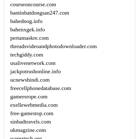
courseoncourse.com
bantinbatdongsan247.com
bahednog.info
bahenxgek.info
pertamaskre.com
threadsvideoandphotodownloader.com
techgiddy.com
usalivenetwork.com
jackpotrushonline.info
ucnewshindi.com
freecellphonedatabase.com
gamersrope.com
exellewebmedia.com
free-gamestop.com
sinbadtravels.com
ukmagzine.com
wareztech.org