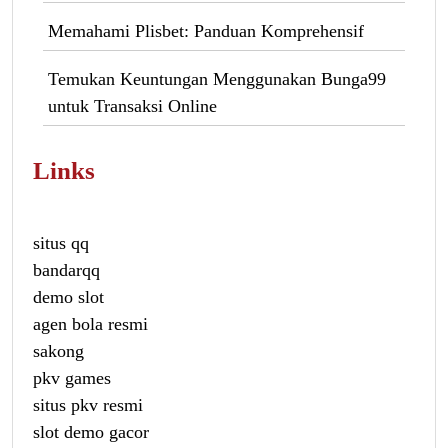
Memahami Plisbet: Panduan Komprehensif
Temukan Keuntungan Menggunakan Bunga99
untuk Transaksi Online
Links
situs qq
bandarqq
demo slot
agen bola resmi
sakong
pkv games
situs pkv resmi
slot demo gacor