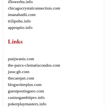
iflowerhu.info
chicagocrystalconnection.com
imanabadii.com
trilipohu.info
appruptio.info
Links
punjwanis.com
the-parcs-clematiscondos.com
jusu-gb.com
thecarepet.com
blogwriterplus.com
guestpostingseo.com
casinogambitpro.info
pokerplaymasters.info