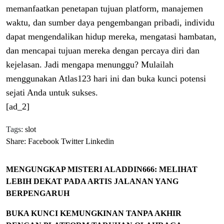
memanfaatkan penetapan tujuan platform, manajemen
waktu, dan sumber daya pengembangan pribadi, individu
dapat mengendalikan hidup mereka, mengatasi hambatan,
dan mencapai tujuan mereka dengan percaya diri dan
kejelasan. Jadi mengapa menunggu? Mulailah
menggunakan Atlas123 hari ini dan buka kunci potensi
sejati Anda untuk sukses.
[ad_2]
Tags:
slot
Share:
Facebook
Twitter
Linkedin
MENGUNGKAP MISTERI ALADDIN666: MELIHAT
LEBIH DEKAT PADA ARTIS JALANAN YANG
BERPENGARUH
BUKA KUNCI KEMUNGKINAN TANPA AKHIR