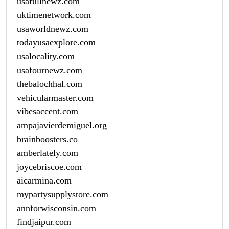
usafullnewz.com
uktimenetwork.com
usaworldnewz.com
todayusaexplore.com
usalocality.com
usafournewz.com
thebalochhal.com
vehicularmaster.com
vibesaccent.com
ampajavierdemiguel.org
brainboosters.co
amberlately.com
joycebriscoe.com
aicarmina.com
mypartysupplystore.com
annforwisconsin.com
findjaipur.com