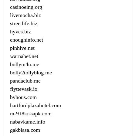
casinoeing.org
livemocha.biz
streetlife.biz
hyves.biz
enoughinfo.net
pinhive.net
warnabet.net
bollym4u.me
bolly2tollyblog.me
pandaclub.me
flyttevask.io
byhous.com
hartfordplazahotel.com
m-918kissapk.com
nabavkame.info
gakbiasa.com