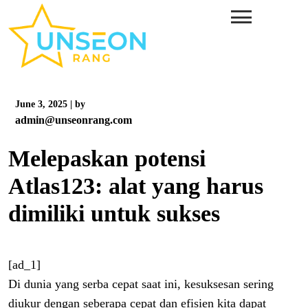
Skip
to
content
June 3, 2025
|
by
admin@unseonrang.com
Melepaskan potensi
Atlas123: alat yang harus
dimiliki untuk sukses
[ad_1]
Di dunia yang serba cepat saat ini, kesuksesan sering
diukur dengan seberapa cepat dan efisien kita dapat