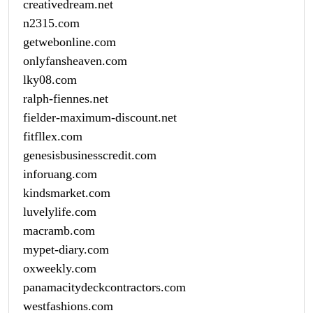
creativedream.net
n2315.com
getwebonline.com
onlyfansheaven.com
lky08.com
ralph-fiennes.net
fielder-maximum-discount.net
fitfllex.com
genesisbusinesscredit.com
inforuang.com
kindsmarket.com
luvelylife.com
macramb.com
mypet-diary.com
oxweekly.com
panamacitydeckcontractors.com
westfashions.com