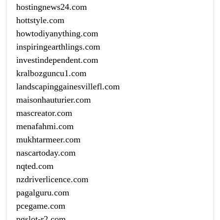
hostingnews24.com
hottstyle.com
howtodiyanything.com
inspiringearthlings.com
investindependent.com
kralbozguncu1.com
landscapinggainesvillefl.com
maisonhauturier.com
mascreator.com
menafahmi.com
mukhtarmeer.com
nascartoday.com
nqted.com
nzdriverlicence.com
pagalguru.com
pcegame.com
pgslot-r2.com