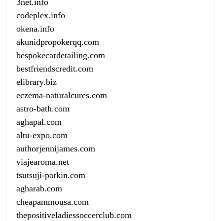
3net.info
codeplex.info
okena.info
akunidpropokerqq.com
bespokecardetailing.com
bestfriendscredit.com
elibrary.biz
eczema-naturalcures.com
astro-bath.com
aghapal.com
altu-expo.com
authorjennijames.com
viajearoma.net
tsutsuji-parkin.com
agharab.com
cheapammousa.com
thepositiveladiessoccerclub.com