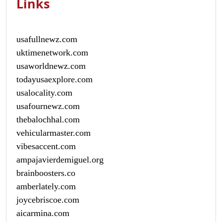
Links
usafullnewz.com
uktimenetwork.com
usaworldnewz.com
todayusaexplore.com
usalocality.com
usafournewz.com
thebalochhal.com
vehicularmaster.com
vibesaccent.com
ampajavierdemiguel.org
brainboosters.co
amberlately.com
joycebriscoe.com
aicarmina.com