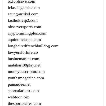
oxfordsave.com
iclassicgames.com
saung-artikel.com
fasthokivip2.com
observersports.com
cryptominingplus.com
aquinoticiaspe.com
longhairedfrenchbulldog.com
lawyersforhire.co
businemarket.com
matahari88play.net
moneydescriptor.com
youthsmagazine.com
painaidee.net
sportsdarkest.com
webtoon.biz
thesportswires.com