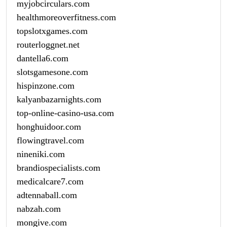
myjobcirculars.com
healthmoreoverfitness.com
topslotxgames.com
routerloggnet.net
dantella6.com
slotsgamesone.com
hispinzone.com
kalyanbazarnights.com
top-online-casino-usa.com
honghuidoor.com
flowingtravel.com
nineniki.com
brandiospecialists.com
medicalcare7.com
adtennaball.com
nabzah.com
mongive.com