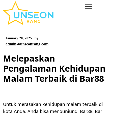
Skip
to
content
January 20, 2025
|
by
admin@unseonrang.com
Melepaskan
Pengalaman Kehidupan
Malam Terbaik di Bar88
Untuk merasakan kehidupan malam terbaik di
kota Anda, Anda bisa mengunjungi Bar88. Bar