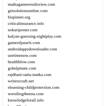
matkagameresultsview.com
getsolutionsonline.com
hispinner.org
criticalinsurance.info
nokariposter.com
kalyan-guessing-nightplay.com
gameofpanels.com
androidappsdownloader.com
usetimenow.com
healthblow.com
gohelpmate.com
rajdhani-satta-matka.com
writerscraft.net
elearning-childprotection.com
wrestling4mena.com
knowledgeforall.info