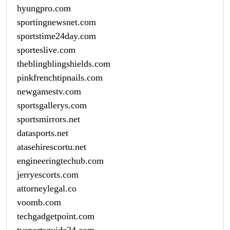
hyungpro.com
sportingnewsnet.com
sportstime24day.com
sporteslive.com
theblingblingshields.com
pinkfrenchtipnails.com
newgamestv.com
sportsgallerys.com
sportsmirrors.net
datasports.net
atasehirescortu.net
engineeringtechub.com
jerryescorts.com
attorneylegal.co
voomb.com
techgadgetpoint.com
tvsportsguide24.com