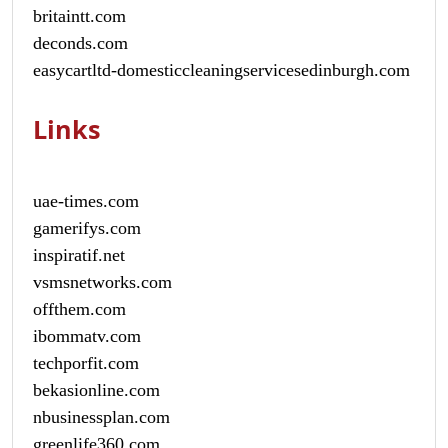
britaintt.com
deconds.com
easycartltd-domesticcleaningservicesedinburgh.com
Links
uae-times.com
gamerifys.com
inspiratif.net
vsmsnetworks.com
offthem.com
ibommatv.com
techporfit.com
bekasionline.com
nbusinessplan.com
greenlife360.com