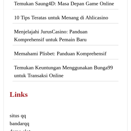
Temukan Saung4D: Masa Depan Game Online
10 Tips Teratas untuk Menang di Ahlicasino
Menjelajahi JurusCasino: Panduan
Komprehensif untuk Pemain Baru
Memahami Plisbet: Panduan Komprehensif
Temukan Keuntungan Menggunakan Bunga99
untuk Transaksi Online
Links
situs qq
bandarqq