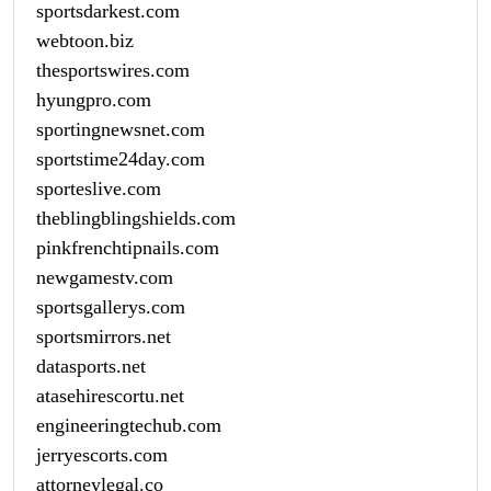
sportsdarkest.com
webtoon.biz
thesportswires.com
hyungpro.com
sportingnewsnet.com
sportstime24day.com
sporteslive.com
theblingblingshields.com
pinkfrenchtipnails.com
newgamestv.com
sportsgallerys.com
sportsmirrors.net
datasports.net
atasehirescortu.net
engineeringtechub.com
jerryescorts.com
attorneylegal.co