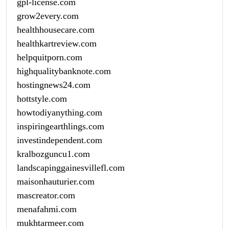
gpl-license.com
grow2every.com
healthhousecare.com
healthkartreview.com
helpquitporn.com
highqualitybanknote.com
hostingnews24.com
hottstyle.com
howtodiyanything.com
inspiringearthlings.com
investindependent.com
kralbozguncu1.com
landscapinggainesvillefl.com
maisonhauturier.com
mascreator.com
menafahmi.com
mukhtarmeer.com