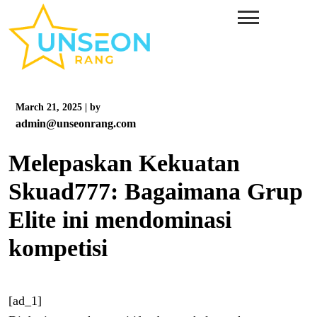
Skip
to
content
March 21, 2025
|
by
admin@unseonrang.com
Melepaskan Kekuatan
Skuad777: Bagaimana Grup
Elite ini mendominasi
kompetisi
[ad_1]