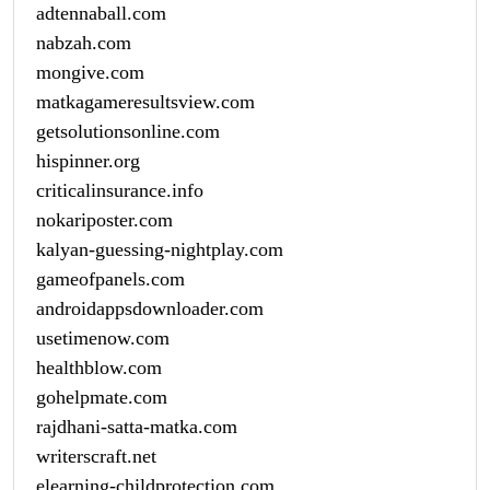
adtennaball.com
nabzah.com
mongive.com
matkagameresultsview.com
getsolutionsonline.com
hispinner.org
criticalinsurance.info
nokariposter.com
kalyan-guessing-nightplay.com
gameofpanels.com
androidappsdownloader.com
usetimenow.com
healthblow.com
gohelpmate.com
rajdhani-satta-matka.com
writerscraft.net
elearning-childprotection.com