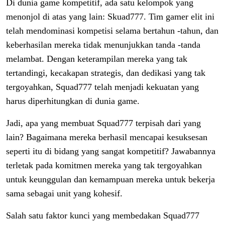
Di dunia game kompetitif, ada satu kelompok yang
menonjol di atas yang lain: Skuad777. Tim gamer elit ini
telah mendominasi kompetisi selama bertahun -tahun, dan
keberhasilan mereka tidak menunjukkan tanda -tanda
melambat. Dengan keterampilan mereka yang tak
tertandingi, kecakapan strategis, dan dedikasi yang tak
tergoyahkan, Squad777 telah menjadi kekuatan yang
harus diperhitungkan di dunia game.
Jadi, apa yang membuat Squad777 terpisah dari yang
lain? Bagaimana mereka berhasil mencapai kesuksesan
seperti itu di bidang yang sangat kompetitif? Jawabannya
terletak pada komitmen mereka yang tak tergoyahkan
untuk keunggulan dan kemampuan mereka untuk bekerja
sama sebagai unit yang kohesif.
Salah satu faktor kunci yang membedakan Squad777