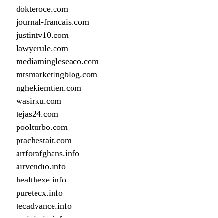
dokteroce.com
journal-francais.com
justintv10.com
lawyerule.com
mediamingleseaco.com
mtsmarketingblog.com
nghekiemtien.com
wasirku.com
tejas24.com
poolturbo.com
prachestait.com
artforafghans.info
airvendio.info
healthexe.info
puretecx.info
tecadvance.info