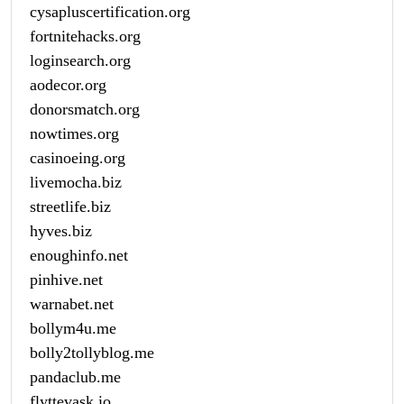
cysapluscertification.org
fortnitehacks.org
loginsearch.org
aodecor.org
donorsmatch.org
nowtimes.org
casinoeing.org
livemocha.biz
streetlife.biz
hyves.biz
enoughinfo.net
pinhive.net
warnabet.net
bollym4u.me
bolly2tollyblog.me
pandaclub.me
flyttevask.io