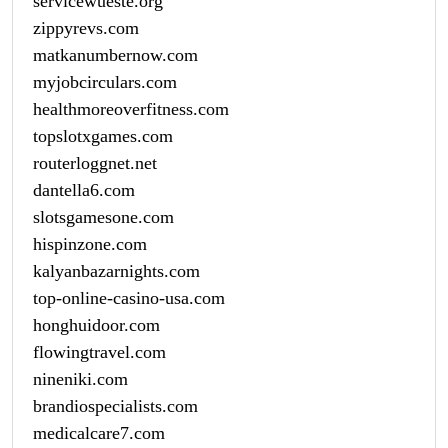
servicewueste.org
zippyrevs.com
matkanumbernow.com
myjobcirculars.com
healthmoreoverfitness.com
topslotxgames.com
routerloggnet.net
dantella6.com
slotsgamesone.com
hispinzone.com
kalyanbazarnights.com
top-online-casino-usa.com
honghuidoor.com
flowingtravel.com
nineniki.com
brandiospecialists.com
medicalcare7.com