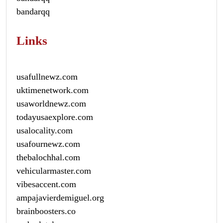
bandarqq
Links
usafullnewz.com
uktimenetwork.com
usaworldnewz.com
todayusaexplore.com
usalocality.com
usafournewz.com
thebalochhal.com
vehicularmaster.com
vibesaccent.com
ampajavierdemiguel.org
brainboosters.co