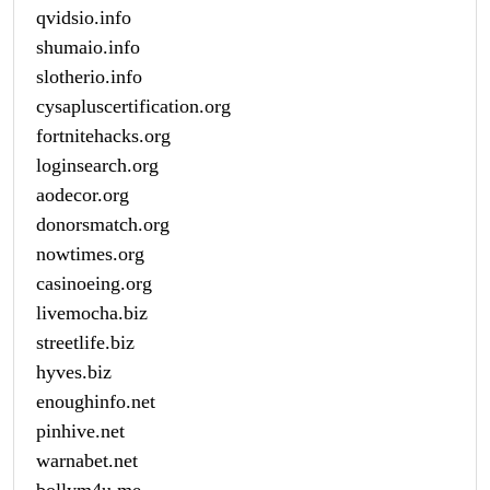
qvidsio.info
shumaio.info
slotherio.info
cysapluscertification.org
fortnitehacks.org
loginsearch.org
aodecor.org
donorsmatch.org
nowtimes.org
casinoeing.org
livemocha.biz
streetlife.biz
hyves.biz
enoughinfo.net
pinhive.net
warnabet.net
bollym4u.me