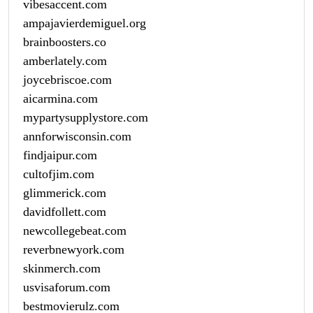
vibesaccent.com
ampajavierdemiguel.org
brainboosters.co
amberlately.com
joycebriscoe.com
aicarmina.com
mypartysupplystore.com
annforwisconsin.com
findjaipur.com
cultofjim.com
glimmerick.com
davidfollett.com
newcollegebeat.com
reverbnewyork.com
skinmerch.com
usvisaforum.com
bestmovierulz.com