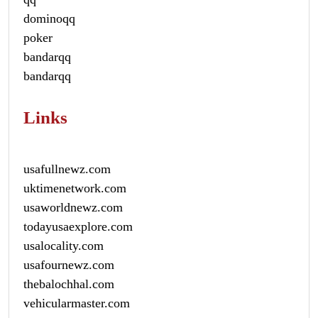
dominoqq
poker
bandarqq
bandarqq
Links
usafullnewz.com
uktimenetwork.com
usaworldnewz.com
todayusaexplore.com
usalocality.com
usafournewz.com
thebalochhal.com
vehicularmaster.com