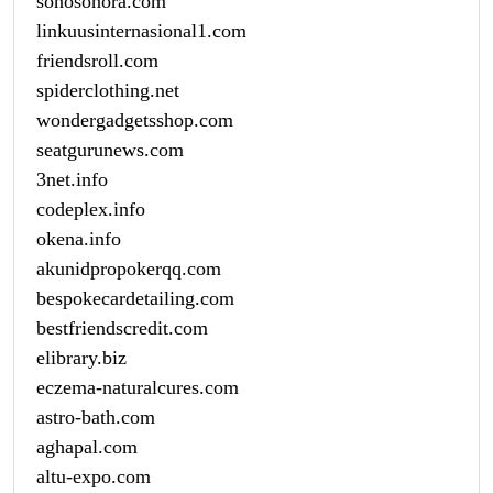
sonosonora.com
linkuusinternasional1.com
friendsroll.com
spiderclothing.net
wondergadgetsshop.com
seatgurunews.com
3net.info
codeplex.info
okena.info
akunidpropokerqq.com
bespokecardetailing.com
bestfriendscredit.com
elibrary.biz
eczema-naturalcures.com
astro-bath.com
aghapal.com
altu-expo.com