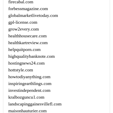
firecabal.com
forbessmagazine.com
globalmarketlivetoday.com
gpl-license.com
grow2every.com
healthhousecare.com
healthkartreview.com
helpquitporn.com
highqualitybanknote.com
hostingnews24.com
hottstyle.com
howtodiyanything.com
inspiringearthlings.com
investindependent.com
kralbozguncu1.com
landscapinggainesvillefl.com
maisonhauturier.com