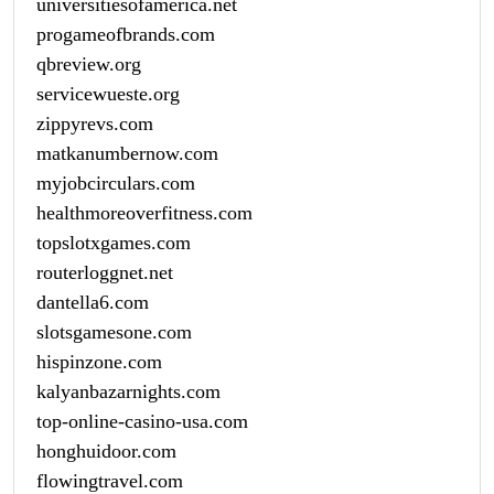
universitiesofamerica.net
progameofbrands.com
qbreview.org
servicewueste.org
zippyrevs.com
matkanumbernow.com
myjobcirculars.com
healthmoreoverfitness.com
topslotxgames.com
routerloggnet.net
dantella6.com
slotsgamesone.com
hispinzone.com
kalyanbazarnights.com
top-online-casino-usa.com
honghuidoor.com
flowingtravel.com