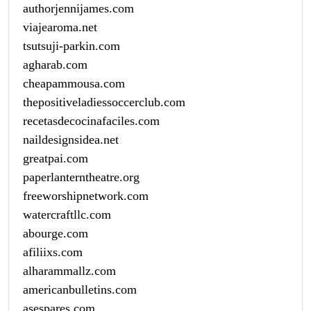
authorjennijames.com
viajearoma.net
tsutsuji-parkin.com
agharab.com
cheapammousa.com
thepositiveladiessoccerclub.com
recetasdecocinafaciles.com
naildesignsidea.net
greatpai.com
paperlanterntheatre.org
freeworshipnetwork.com
watercraftllc.com
abourge.com
afiliixs.com
alharammallz.com
americanbulletins.com
asespares.com