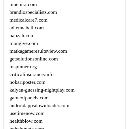
nineniki.com
brandiospecialists.com
medicalcare7.com
adtennaball.com
nabzah.com
mongive.com
matkagameresultsview.com
getsolutionsonline.com
hispinner.org
criticalinsurance.info
nokariposter.com
kalyan-guessing-nightplay.com
gameofpanels.com
androidappsdownloader.com
usetimenow.com
healthblow.com
gohelpmate.com