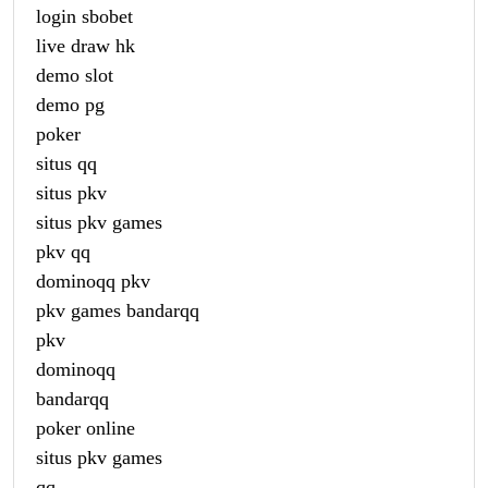
login sbobet
live draw hk
demo slot
demo pg
poker
situs qq
situs pkv
situs pkv games
pkv qq
dominoqq pkv
pkv games bandarqq
pkv
dominoqq
bandarqq
poker online
situs pkv games
qq