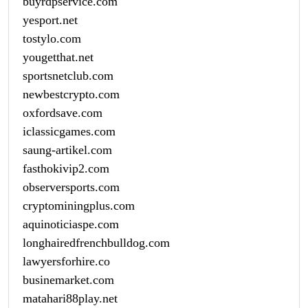
buyrdpservice.com
yesport.net
tostylo.com
yougetthat.net
sportsnetclub.com
newbestcrypto.com
oxfordsave.com
iclassicgames.com
saung-artikel.com
fasthokivip2.com
observersports.com
cryptominingplus.com
aquinoticiaspe.com
longhairedfrenchbulldog.com
lawyersforhire.co
businemarket.com
matahari88play.net