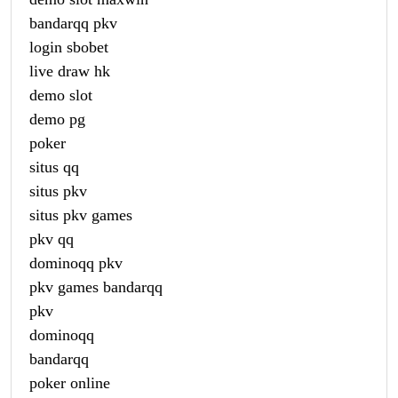
bandarqq pkv
login sbobet
live draw hk
demo slot
demo pg
poker
situs qq
situs pkv
situs pkv games
pkv qq
dominoqq pkv
pkv games bandarqq
pkv
dominoqq
bandarqq
poker online