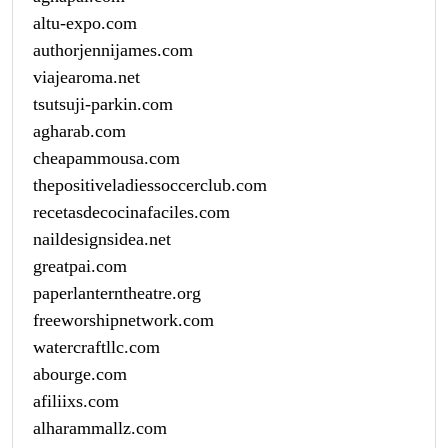
altu-expo.com
authorjennijames.com
viajearoma.net
tsutsuji-parkin.com
agharab.com
cheapammousa.com
thepositiveladiessoccerclub.com
recetasdecocinafaciles.com
naildesignsidea.net
greatpai.com
paperlanterntheatre.org
freeworshipnetwork.com
watercraftllc.com
abourge.com
afiliixs.com
alharammallz.com