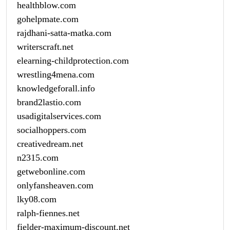
healthblow.com
gohelpmate.com
rajdhani-satta-matka.com
writerscraft.net
elearning-childprotection.com
wrestling4mena.com
knowledgeforall.info
brand2lastio.com
usadigitalservices.com
socialhoppers.com
creativedream.net
n2315.com
getwebonline.com
onlyfansheaven.com
lky08.com
ralph-fiennes.net
fielder-maximum-discount.net