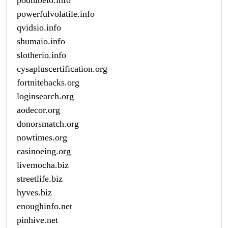
powerfulvolatile.info
qvidsio.info
shumaio.info
slotherio.info
cysapluscertification.org
fortnitehacks.org
loginsearch.org
aodecor.org
donorsmatch.org
nowtimes.org
casinoeing.org
livemocha.biz
streetlife.biz
hyves.biz
enoughinfo.net
pinhive.net