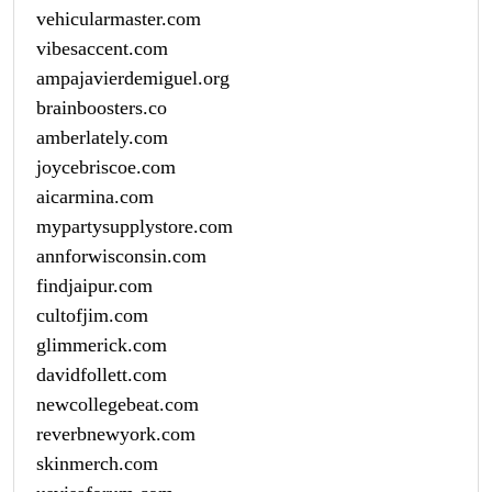
vehicularmaster.com
vibesaccent.com
ampajavierdemiguel.org
brainboosters.co
amberlately.com
joycebriscoe.com
aicarmina.com
mypartysupplystore.com
annforwisconsin.com
findjaipur.com
cultofjim.com
glimmerick.com
davidfollett.com
newcollegebeat.com
reverbnewyork.com
skinmerch.com