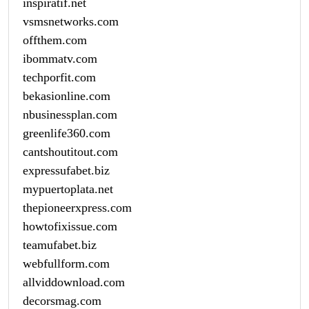
inspiratif.net
vsmsnetworks.com
offthem.com
ibommatv.com
techporfit.com
bekasionline.com
nbusinessplan.com
greenlife360.com
cantshoutitout.com
expressufabet.biz
mypuertoplata.net
thepioneerxpress.com
howtofixissue.com
teamufabet.biz
webfullform.com
allviddownload.com
decorsmag.com