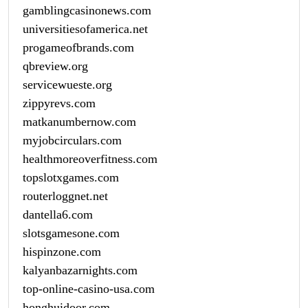
gamblingcasinonews.com
universitiesofamerica.net
progameofbrands.com
qbreview.org
servicewueste.org
zippyrevs.com
matkanumbernow.com
myjobcirculars.com
healthmoreoverfitness.com
topslotxgames.com
routerloggnet.net
dantella6.com
slotsgamesone.com
hispinzone.com
kalyanbazarnights.com
top-online-casino-usa.com
honghuidoor.com