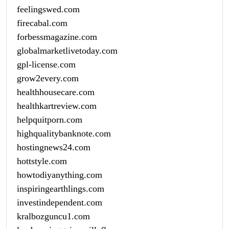
feelingswed.com
firecabal.com
forbessmagazine.com
globalmarketlivetoday.com
gpl-license.com
grow2every.com
healthhousecare.com
healthkartreview.com
helpquitporn.com
highqualitybanknote.com
hostingnews24.com
hottstyle.com
howtodiyanything.com
inspiringearthlings.com
investindependent.com
kralbozguncu1.com