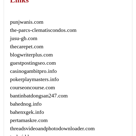
punjwanis.com
the-parcs-clematiscondos.com
jusu-gb.com
thecarepet.com
blogwriterplus.com
guestpostingseo.com
casinogambitpro.info
pokerplaymasters.info
courseoncourse.com
bantinbatdongsan247.com
bahednog.info
bahenxgek.info
pertamaskre.com
threadsvideoandphotodownloader.com