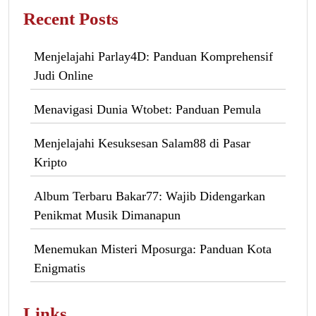
Recent Posts
Menjelajahi Parlay4D: Panduan Komprehensif
Judi Online
Menavigasi Dunia Wtobet: Panduan Pemula
Menjelajahi Kesuksesan Salam88 di Pasar
Kripto
Album Terbaru Bakar77: Wajib Didengarkan
Penikmat Musik Dimanapun
Menemukan Misteri Mposurga: Panduan Kota
Enigmatis
Links