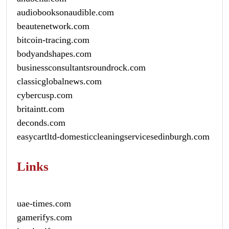
audiobooksonaudible.com
beautenetwork.com
bitcoin-tracing.com
bodyandshapes.com
businessconsultantsroundrock.com
classicglobalnews.com
cybercusp.com
britaintt.com
deconds.com
easycartltd-domesticcleaningservicesedinburgh.com
Links
uae-times.com
gamerifys.com