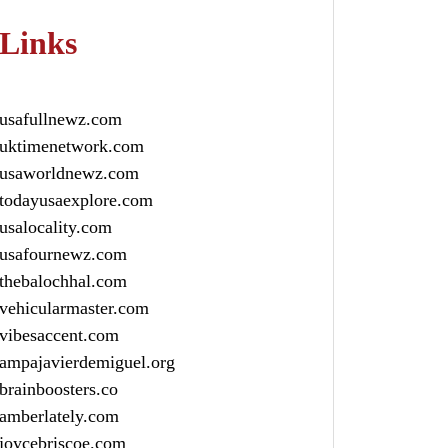
Links
usafullnewz.com
uktimenetwork.com
usaworldnewz.com
todayusaexplore.com
usalocality.com
usafournewz.com
thebalochhal.com
vehicularmaster.com
vibesaccent.com
ampajavierdemiguel.org
brainboosters.co
amberlately.com
joycebriscoe.com