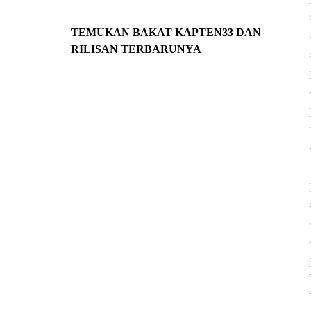
TEMUKAN BAKAT KAPTEN33 DAN
RILISAN TERBARUNYA