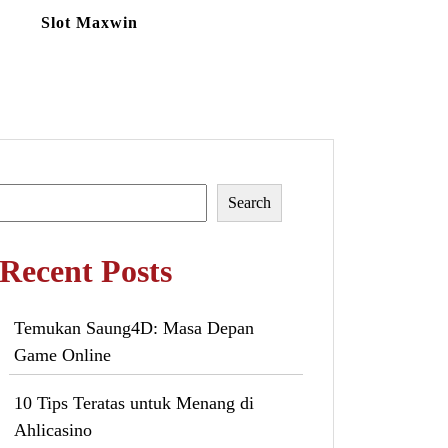
Slot Maxwin
Search
Search
Recent Posts
Temukan Saung4D: Masa Depan
Game Online
10 Tips Teratas untuk Menang di
Ahlicasino