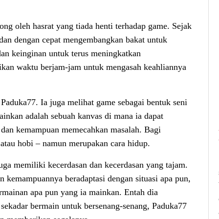
ng oleh hasrat yang tiada henti terhadap game. Sejak
me dan dengan cepat mengembangkan bakat untuk
an keinginan untuk terus meningkatkan
ikan waktu berjam-jam untuk mengasah keahliannya
 Paduka77. Ia juga melihat game sebagai bentuk seni
mainkan adalah sebuah kanvas di mana ia dapat
is, dan kemampuan memecahkan masalah. Bagi
atau hobi – namun merupakan cara hidup.
uga memiliki kecerdasan dan kecerdasan yang tajam.
an kemampuannya beradaptasi dengan situasi apa pun,
mainan apa pun yang ia mainkan. Entah dia
au sekadar bermain untuk bersenang-senang, Paduka77