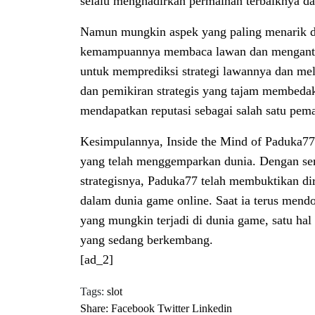
selalu menghadirkan permainan terbaiknya d
Namun mungkin aspek yang paling menarik d
kemampuannya membaca lawan dan menganti
untuk memprediksi strategi lawannya dan mel
dan pemikiran strategis yang tajam membeda
mendapatkan reputasi sebagai salah satu pemai
Kesimpulannya, Inside the Mind of Paduka7
yang telah menggemparkan dunia. Dengan sem
strategisnya, Paduka77 telah membuktikan di
dalam dunia game online. Saat ia terus mend
yang mungkin terjadi di dunia game, satu hal
yang sedang berkembang.
[ad_2]
Tags:
slot
Share:
Facebook
Twitter
Linkedin