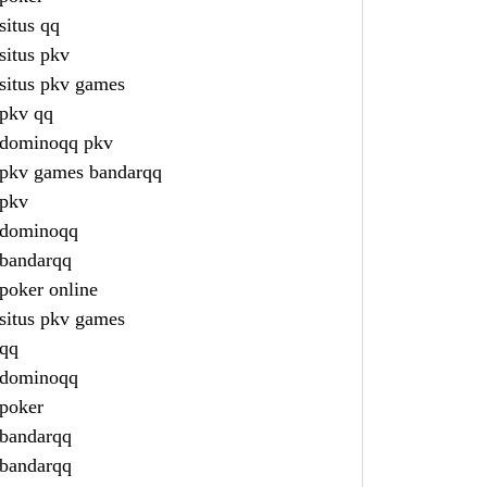
situs qq
situs pkv
situs pkv games
pkv qq
dominoqq pkv
pkv games bandarqq
pkv
dominoqq
bandarqq
poker online
situs pkv games
qq
dominoqq
poker
bandarqq
bandarqq