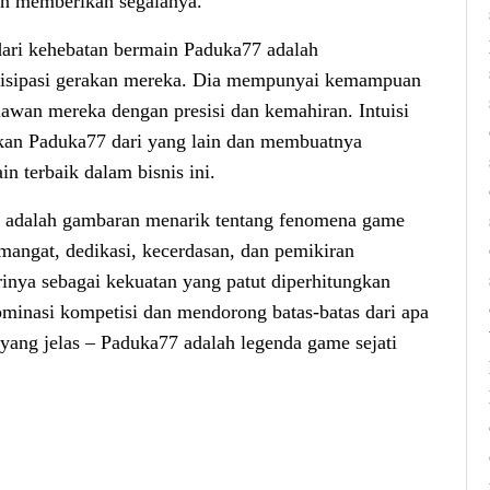
an memberikan segalanya.
ari kehebatan bermain Paduka77 adalah
sipasi gerakan mereka. Dia mempunyai kemampuan
awan mereka dengan presisi dan kemahiran. Intuisi
kan Paduka77 dari yang lain dan membuatnya
n terbaik dalam bisnis ini.
7 adalah gambaran menarik tentang fenomena game
angat, dedikasi, kecerdasan, dan pemikiran
rinya sebagai kekuatan yang patut diperhitungkan
ominasi kompetisi dan mendorong batas-batas dari apa
 yang jelas – Paduka77 adalah legenda game sejati