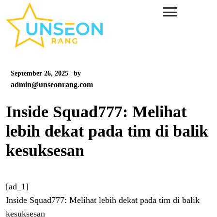
Skip
to
content
September 26, 2025
|
by
admin@unseonrang.com
Inside Squad777: Melihat
lebih dekat pada tim di balik
kesuksesan
[ad_1]
Inside Squad777: Melihat lebih dekat pada tim di balik
kesuksesan