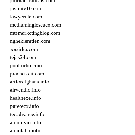
journal-francais.com
justintv10.com
lawyerule.com
mediamingleseaco.com
mtsmarketingblog.com
nghekiemtien.com
wasirku.com
tejas24.com
poolturbo.com
prachestait.com
artforafghans.info
airvendio.info
healthexe.info
puretecx.info
tecadvance.info
aminityio.info
amiolahu.info