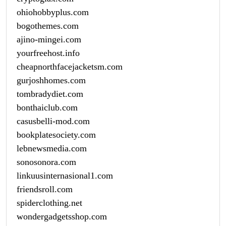
ohiohobbyplus.com
bogothemes.com
ajino-mingei.com
yourfreehost.info
cheapnorthfacejacketsm.com
gurjoshhomes.com
tombradydiet.com
bonthaiclub.com
casusbelli-mod.com
bookplatesociety.com
lebnewsmedia.com
sonosonora.com
linkuusinternasional1.com
friendsroll.com
spiderclothing.net
wondergadgetsshop.com