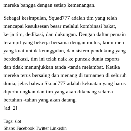
mereka bangga dengan setiap kemenangan.
Sebagai kesimpulan, Squad777 adalah tim yang telah
mencapai kesuksesan besar melalui kombinasi bakat,
kerja tim, dedikasi, dan dukungan. Dengan daftar pemain
terampil yang bekerja bersama dengan mulus, komitmen
yang kuat untuk keunggulan, dan sistem pendukung yang
berdedikasi, tim ini telah naik ke puncak dunia esports
dan tidak menunjukkan tanda -tanda melambat. Ketika
mereka terus bersaing dan menang di turnamen di seluruh
dunia, jelas bahwa Skuad777 adalah kekuatan yang harus
diperhitungkan dan tim yang akan dikenang selama
bertahun -tahun yang akan datang.
[ad_2]
Tags:
slot
Share:
Facebook
Twitter
Linkedin