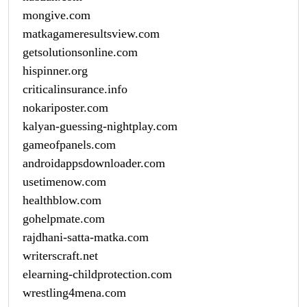
mongive.com
matkagameresultsview.com
getsolutionsonline.com
hispinner.org
criticalinsurance.info
nokariposter.com
kalyan-guessing-nightplay.com
gameofpanels.com
androidappsdownloader.com
usetimenow.com
healthblow.com
gohelpmate.com
rajdhani-satta-matka.com
writerscraft.net
elearning-childprotection.com
wrestling4mena.com