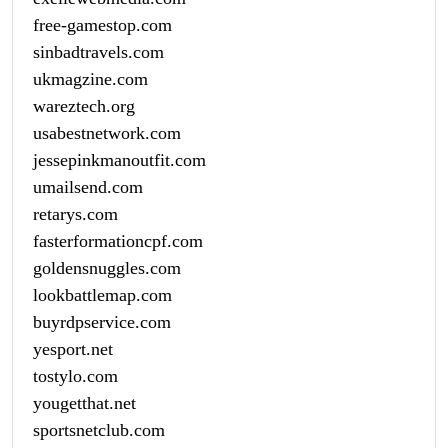
free-gamestop.com
sinbadtravels.com
ukmagzine.com
wareztech.org
usabestnetwork.com
jessepinkmanoutfit.com
umailsend.com
retarys.com
fasterformationcpf.com
goldensnuggles.com
lookbattlemap.com
buyrdpservice.com
yesport.net
tostylo.com
yougetthat.net
sportsnetclub.com