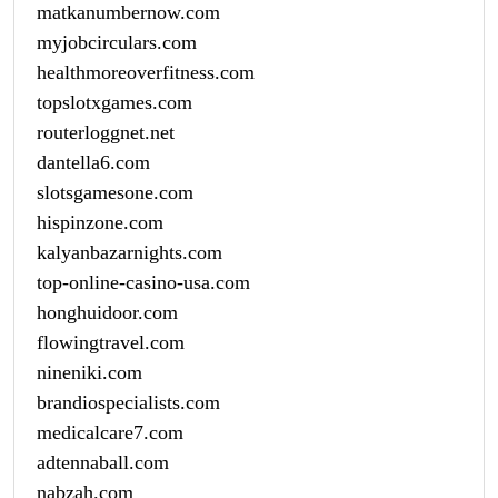
matkanumbernow.com
myjobcirculars.com
healthmoreoverfitness.com
topslotxgames.com
routerloggnet.net
dantella6.com
slotsgamesone.com
hispinzone.com
kalyanbazarnights.com
top-online-casino-usa.com
honghuidoor.com
flowingtravel.com
nineniki.com
brandiospecialists.com
medicalcare7.com
adtennaball.com
nabzah.com