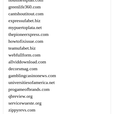
greenlife360.com
cantshoutitout.com
expressufabet.biz
mypuertoplata.net
thepioneerxpress.com
howtofixissue.com
teamufabet.biz
webfullform.com
allviddownload.com
decorsmag.com
gamblingcasinonews.com
universitiesofamerica.net
progameofbrands.com
qbreview.org
servicewueste.org
zippyrevs.com