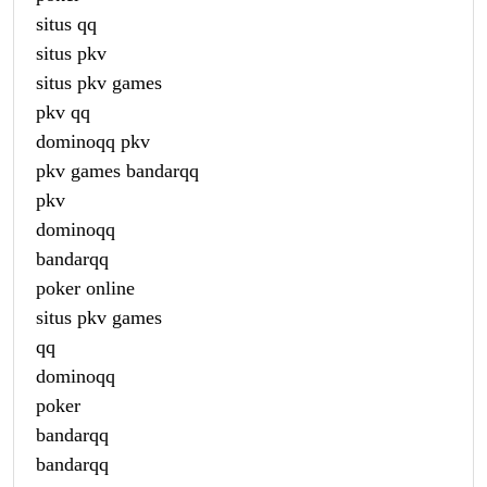
situs qq
situs pkv
situs pkv games
pkv qq
dominoqq pkv
pkv games bandarqq
pkv
dominoqq
bandarqq
poker online
situs pkv games
qq
dominoqq
poker
bandarqq
bandarqq