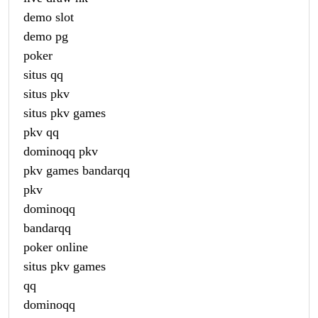
demo slot
demo pg
poker
situs qq
situs pkv
situs pkv games
pkv qq
dominoqq pkv
pkv games bandarqq
pkv
dominoqq
bandarqq
poker online
situs pkv games
qq
dominoqq