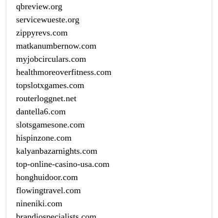
qbreview.org
servicewueste.org
zippyrevs.com
matkanumbernow.com
myjobcirculars.com
healthmoreoverfitness.com
topslotxgames.com
routerloggnet.net
dantella6.com
slotsgamesone.com
hispinzone.com
kalyanbazarnights.com
top-online-casino-usa.com
honghuidoor.com
flowingtravel.com
nineniki.com
brandiospecialists.com