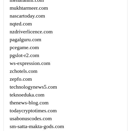
mukhtarmeer.com
nascartoday.com
nqted.com
nzdriverlicence.com
pagalguru.com
pcegame.com
pgslot-r2.com
ws-expression.com
zchotels.com
zepfo.com
technologynews5.com
teknoeduka.com
thenews-blog.com
todaycryptotimes.com
usabonuscodes.com
sm-satta-makta-gods.com