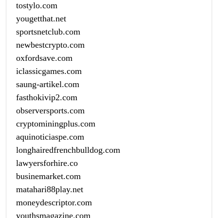
tostylo.com
yougetthat.net
sportsnetclub.com
newbestcrypto.com
oxfordsave.com
iclassicgames.com
saung-artikel.com
fasthokivip2.com
observersports.com
cryptominingplus.com
aquinoticiaspe.com
longhairedfrenchbulldog.com
lawyersforhire.co
businemarket.com
matahari88play.net
moneydescriptor.com
youthsmagazine.com