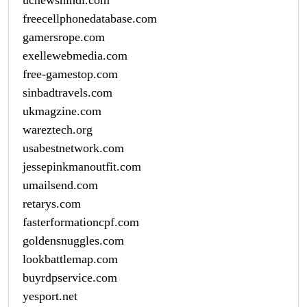
freecellphonedatabase.com
gamersrope.com
exellewebmedia.com
free-gamestop.com
sinbadtravels.com
ukmagzine.com
wareztech.org
usabestnetwork.com
jessepinkmanoutfit.com
umailsend.com
retarys.com
fasterformationcpf.com
goldensnuggles.com
lookbattlemap.com
buyrdpservice.com
yesport.net