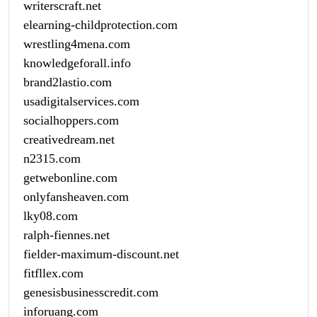
writerscraft.net
elearning-childprotection.com
wrestling4mena.com
knowledgeforall.info
brand2lastio.com
usadigitalservices.com
socialhoppers.com
creativedream.net
n2315.com
getwebonline.com
onlyfansheaven.com
lky08.com
ralph-fiennes.net
fielder-maximum-discount.net
fitfllex.com
genesisbusinesscredit.com
inforuang.com