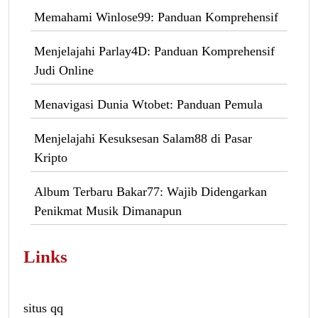
Memahami Winlose99: Panduan Komprehensif
Menjelajahi Parlay4D: Panduan Komprehensif
Judi Online
Menavigasi Dunia Wtobet: Panduan Pemula
Menjelajahi Kesuksesan Salam88 di Pasar
Kripto
Album Terbaru Bakar77: Wajib Didengarkan
Penikmat Musik Dimanapun
Links
situs qq