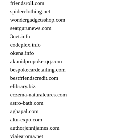
friendsroll.com
spiderclothing.net
wondergadgetsshop.com
seatgurunews.com
3net.info
codeplex.info
okena.info
akunidpropokerqq.com
bespokecardetailing.com
bestfriendscredit.com
elibrary.biz
eczema-naturalcures.com
astro-bath.com
aghapal.com
altu-expo.com
authorjennijames.com
viajearoma.net