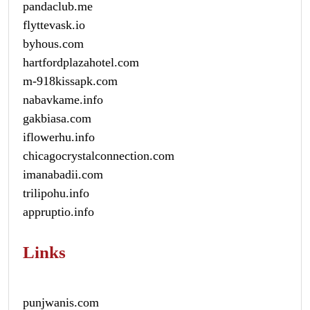
pandaclub.me
flyttevask.io
byhous.com
hartfordplazahotel.com
m-918kissapk.com
nabavkame.info
gakbiasa.com
iflowerhu.info
chicagocrystalconnection.com
imanabadii.com
trilipohu.info
appruptio.info
Links
punjwanis.com