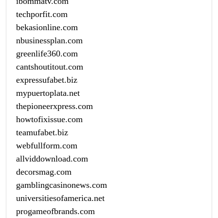
ibommatv.com
techporfit.com
bekasionline.com
nbusinessplan.com
greenlife360.com
cantshoutitout.com
expressufabet.biz
mypuertoplata.net
thepioneerxpress.com
howtofixissue.com
teamufabet.biz
webfullform.com
allviddownload.com
decorsmag.com
gamblingcasinonews.com
universitiesofamerica.net
progameofbrands.com