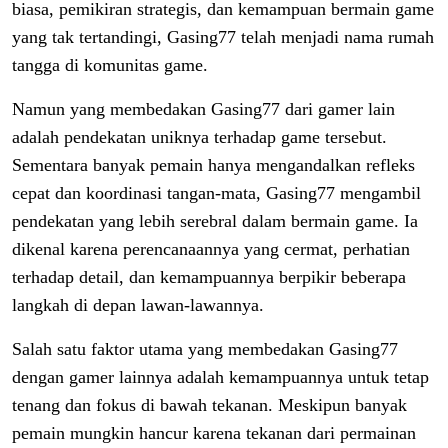
biasa, pemikiran strategis, dan kemampuan bermain game
yang tak tertandingi, Gasing77 telah menjadi nama rumah
tangga di komunitas game.
Namun yang membedakan Gasing77 dari gamer lain
adalah pendekatan uniknya terhadap game tersebut.
Sementara banyak pemain hanya mengandalkan refleks
cepat dan koordinasi tangan-mata, Gasing77 mengambil
pendekatan yang lebih serebral dalam bermain game. Ia
dikenal karena perencanaannya yang cermat, perhatian
terhadap detail, dan kemampuannya berpikir beberapa
langkah di depan lawan-lawannya.
Salah satu faktor utama yang membedakan Gasing77
dengan gamer lainnya adalah kemampuannya untuk tetap
tenang dan fokus di bawah tekanan. Meskipun banyak
pemain mungkin hancur karena tekanan dari permainan