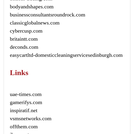
bodyandshapes.com
businessconsultantsroundrock.com
classicglobalnews.com
cybercusp.com
britaintt.com
deconds.com
easycartltd-domesticcleaningservicesedinburgh.com
Links
uae-times.com
gamerifys.com
inspiratif.net
vsmsnetworks.com
offthem.com