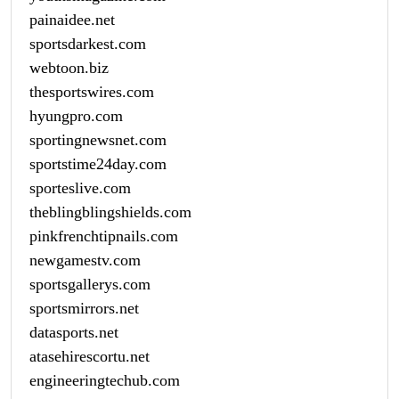
painaidee.net
sportsdarkest.com
webtoon.biz
thesportswires.com
hyungpro.com
sportingnewsnet.com
sportstime24day.com
sporteslive.com
theblingblingshields.com
pinkfrenchtipnails.com
newgamestv.com
sportsgallerys.com
sportsmirrors.net
datasports.net
atasehirescortu.net
engineeringtechub.com