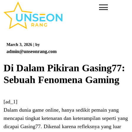
Skip
to
content
March 3, 2026
|
by
admin@unseonrang.com
Di Dalam Pikiran Gasing77:
Sebuah Fenomena Gaming
[ad_1]
Dalam dunia game online, hanya sedikit pemain yang
mencapai tingkat ketenaran dan keterampilan seperti yang
dicapai Gasing77. Dikenal karena refleksnya yang luar