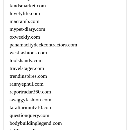
kindsmarket.com
luvelylife.com
macramb.com
mypet-diary.com
oxweekly.com
panamacitydeckcontractors.com
westfashions.com
toolshandy.com
travelstager.com
trendinspires.com
rannyephul.com
reportradar360.com
swaggyfashion.com
taraftariumtv10.com
questionquery.com
bodybuildinglegend.com