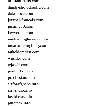
brilliant-nails.com
dandr-photography.com
dokteroce.com
journal-francais.com
justintv10.com
lawyerule.com
mediamingleseaco.com
mtsmarketingblog.com
nghekiemtien.com
wasirku.com
tejas24.com
poolturbo.com
prachestait.com
artforafghans.info
airvendio.info
healthexe.info
puretecx.info