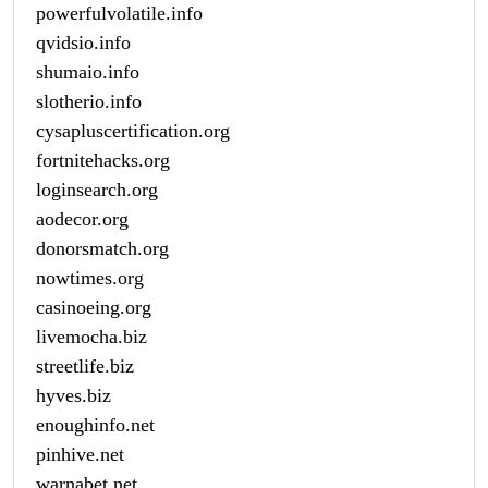
powerfulvolatile.info
qvidsio.info
shumaio.info
slotherio.info
cysapluscertification.org
fortnitehacks.org
loginsearch.org
aodecor.org
donorsmatch.org
nowtimes.org
casinoeing.org
livemocha.biz
streetlife.biz
hyves.biz
enoughinfo.net
pinhive.net
warnabet.net