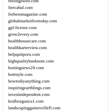
feelingswed.com
firecabal.com
forbessmagazine.com
globalmarketlivetoday.com
gpl-license.com
grow2every.com
healthhousecare.com
healthkartreview.com
helpquitporn.com
highqualitybanknote.com
hostingnews24.com
hottstyle.com
howtodiyanything.com
inspiringearthlings.com
investindependent.com
kralbozguncu1.com
landscapinggainesvillefl.com