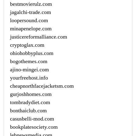
bestmovierulz.com
jagalchi-trade.com
loopersound.com
minapenelope.com
justicereformalliance.com
cryptoglax.com
ohiohobbyplus.com
bogothemes.com
ajino-mingei.com
yourfreehost.info
cheapnorthfacejacketsm.com
gurjoshhomes.com
tombradydiet.com
bonthaiclub.com
casusbelli-mod.com
bookplatesociety.com
lebnewsmedia.com