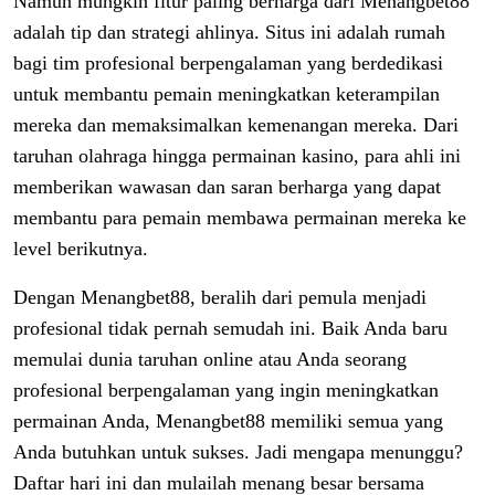
Namun mungkin fitur paling berharga dari Menangbet88
adalah tip dan strategi ahlinya. Situs ini adalah rumah
bagi tim profesional berpengalaman yang berdedikasi
untuk membantu pemain meningkatkan keterampilan
mereka dan memaksimalkan kemenangan mereka. Dari
taruhan olahraga hingga permainan kasino, para ahli ini
memberikan wawasan dan saran berharga yang dapat
membantu para pemain membawa permainan mereka ke
level berikutnya.
Dengan Menangbet88, beralih dari pemula menjadi
profesional tidak pernah semudah ini. Baik Anda baru
memulai dunia taruhan online atau Anda seorang
profesional berpengalaman yang ingin meningkatkan
permainan Anda, Menangbet88 memiliki semua yang
Anda butuhkan untuk sukses. Jadi mengapa menunggu?
Daftar hari ini dan mulailah menang besar bersama