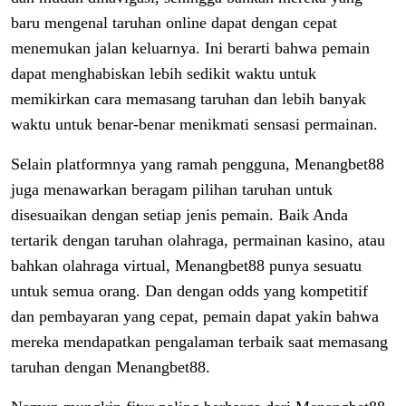
baru mengenal taruhan online dapat dengan cepat
menemukan jalan keluarnya. Ini berarti bahwa pemain
dapat menghabiskan lebih sedikit waktu untuk
memikirkan cara memasang taruhan dan lebih banyak
waktu untuk benar-benar menikmati sensasi permainan.
Selain platformnya yang ramah pengguna, Menangbet88
juga menawarkan beragam pilihan taruhan untuk
disesuaikan dengan setiap jenis pemain. Baik Anda
tertarik dengan taruhan olahraga, permainan kasino, atau
bahkan olahraga virtual, Menangbet88 punya sesuatu
untuk semua orang. Dan dengan odds yang kompetitif
dan pembayaran yang cepat, pemain dapat yakin bahwa
mereka mendapatkan pengalaman terbaik saat memasang
taruhan dengan Menangbet88.