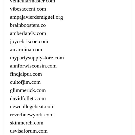
vehicularmaster.com
vibesaccent.com
ampajavierdemiguel.org
brainboosters.co
amberlately.com
joycebriscoe.com
aicarmina.com
mypartysupplystore.com
annforwisconsin.com
findjaipur.com
cultofjim.com
glimmerick.com
davidfollett.com
newcollegebeat.com
reverbnewyork.com
skinmerch.com
usvisaforum.com