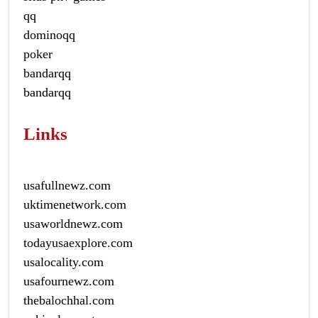
qq
dominoqq
poker
bandarqq
bandarqq
Links
usafullnewz.com
uktimenetwork.com
usaworldnewz.com
todayusaexplore.com
usalocality.com
usafournewz.com
thebalochhal.com