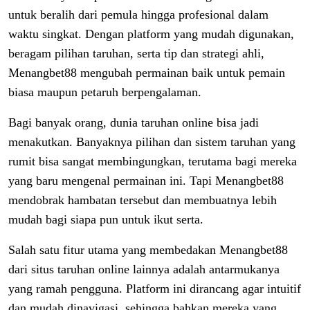
untuk beralih dari pemula hingga profesional dalam
waktu singkat. Dengan platform yang mudah digunakan,
beragam pilihan taruhan, serta tip dan strategi ahli,
Menangbet88 mengubah permainan baik untuk pemain
biasa maupun petaruh berpengalaman.
Bagi banyak orang, dunia taruhan online bisa jadi
menakutkan. Banyaknya pilihan dan sistem taruhan yang
rumit bisa sangat membingungkan, terutama bagi mereka
yang baru mengenal permainan ini. Tapi Menangbet88
mendobrak hambatan tersebut dan membuatnya lebih
mudah bagi siapa pun untuk ikut serta.
Salah satu fitur utama yang membedakan Menangbet88
dari situs taruhan online lainnya adalah antarmukanya
yang ramah pengguna. Platform ini dirancang agar intuitif
dan mudah dinavigasi, sehingga bahkan mereka yang