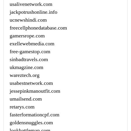
usalivenetwork.com
jackpotrushonline.info
ucnewshindi.com
freecellphonedatabase.com
gamersrope.com
exellewebmedia.com
free-gamestop.com
sinbadtravels.com
ukmagzine.com
wareztech.org
usabestnetwork.com
jessepinkmanoutfit.com
umailsend.com
retarys.com
fasterformationcpf.com
goldensnuggles.com
lookbattlemap.com