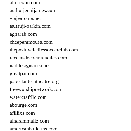
altu-expo.com
authorjennijames.com
viajearoma.net
tsutsuji-parkin.com
agharab.com
cheapammousa.com
thepositiveladiessoccerclub.com
recetasdecocinafaciles.com
naildesignsidea.net
greatpai.com
paperlanterntheatre.org
freeworshipnetwork.com
watercraftllc.com
abourge.com
afiliixs.com
alharammallz.com
americanbulletins.com