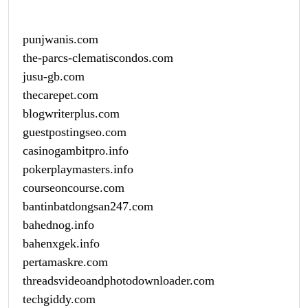
punjwanis.com
the-parcs-clematiscondos.com
jusu-gb.com
thecarepet.com
blogwriterplus.com
guestpostingseo.com
casinogambitpro.info
pokerplaymasters.info
courseoncourse.com
bantinbatdongsan247.com
bahednog.info
bahenxgek.info
pertamaskre.com
threadsvideoandphotodownloader.com
techgiddy.com