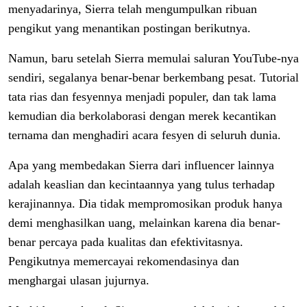
menyadarinya, Sierra telah mengumpulkan ribuan
pengikut yang menantikan postingan berikutnya.
Namun, baru setelah Sierra memulai saluran YouTube-nya
sendiri, segalanya benar-benar berkembang pesat. Tutorial
tata rias dan fesyennya menjadi populer, dan tak lama
kemudian dia berkolaborasi dengan merek kecantikan
ternama dan menghadiri acara fesyen di seluruh dunia.
Apa yang membedakan Sierra dari influencer lainnya
adalah keaslian dan kecintaannya yang tulus terhadap
kerajinannya. Dia tidak mempromosikan produk hanya
demi menghasilkan uang, melainkan karena dia benar-
benar percaya pada kualitas dan efektivitasnya.
Pengikutnya memercayai rekomendasinya dan
menghargai ulasan jujurnya.