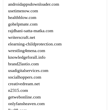
androidappsdownloader.com
usetimenow.com
healthblow.com
gohelpmate.com
rajdhani-satta-matka.com
writerscraft.net
elearning-childprotection.com
wrestling4mena.com
knowledgeforall.info
brand2lastio.com
usadigitalservices.com
socialhoppers.com
creativedream.net
n2315.com
getwebonline.com
onlyfansheaven.com