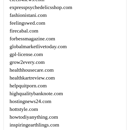
expresspsychedelicsshop.com
fashionistani.com
feelingswed.com
firecabal.com
forbessmagazine.com
globalmarketlivetoday.com
gpl-license.com
grow2every.com
healthhousecare.com
healthkartreview.com
helpquitporn.com
highqualitybanknote.com
hostingnews24.com
hottstyle.com
howtodiyanything.com
inspiringearthlings.com