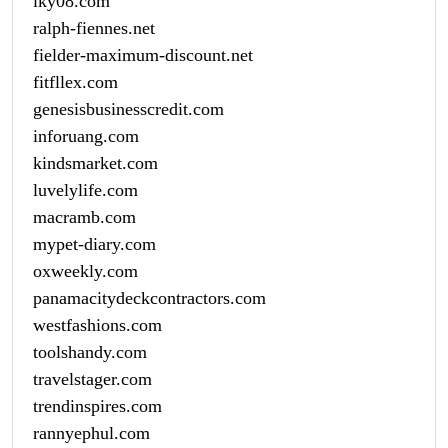
lky08.com
ralph-fiennes.net
fielder-maximum-discount.net
fitfllex.com
genesisbusinesscredit.com
inforuang.com
kindsmarket.com
luvelylife.com
macramb.com
mypet-diary.com
oxweekly.com
panamacitydeckcontractors.com
westfashions.com
toolshandy.com
travelstager.com
trendinspires.com
rannyephul.com