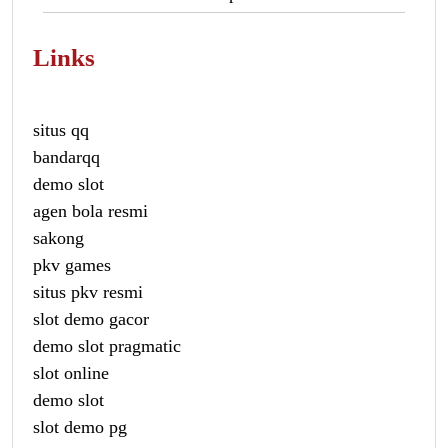
Links
situs qq
bandarqq
demo slot
agen bola resmi
sakong
pkv games
situs pkv resmi
slot demo gacor
demo slot pragmatic
slot online
demo slot
slot demo pg