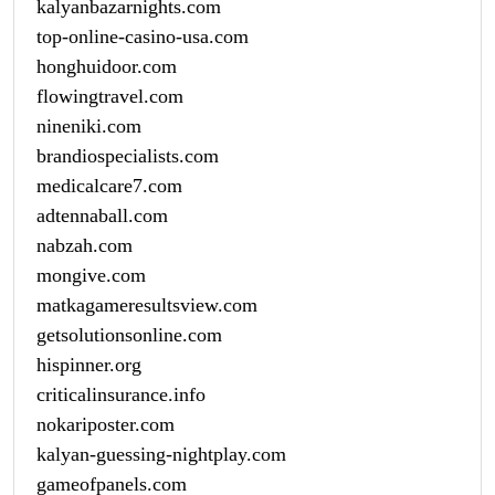
kalyanbazarnights.com
top-online-casino-usa.com
honghuidoor.com
flowingtravel.com
nineniki.com
brandiospecialists.com
medicalcare7.com
adtennaball.com
nabzah.com
mongive.com
matkagameresultsview.com
getsolutionsonline.com
hispinner.org
criticalinsurance.info
nokariposter.com
kalyan-guessing-nightplay.com
gameofpanels.com