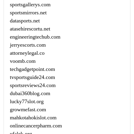
sportsgallerys.com
sportsmirrors.net
datasports.net
atasehirescortu.net
engineeringtechub.com
jerryescorts.com
attorneylegal.co
voomb.com
techgadgetpoint.com
tvsportsguide24.com
sportsreviews24.com
dubai360blog.com
lucky77slot.org
growmefast.com
mahkotahokislot.com
onlinecancerpharm.com
ufalek.org