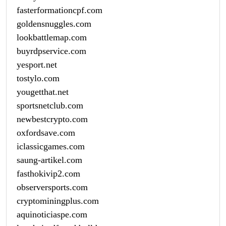
fasterformationcpf.com
goldensnuggles.com
lookbattlemap.com
buyrdpservice.com
yesport.net
tostylo.com
yougetthat.net
sportsnetclub.com
newbestcrypto.com
oxfordsave.com
iclassicgames.com
saung-artikel.com
fasthokivip2.com
observersports.com
cryptominingplus.com
aquinoticiaspe.com