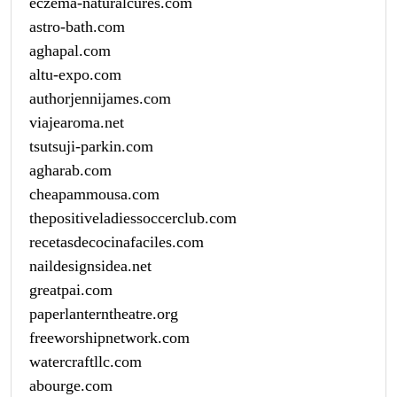
eczema-naturalcures.com
astro-bath.com
aghapal.com
altu-expo.com
authorjennijames.com
viajearoma.net
tsutsuji-parkin.com
agharab.com
cheapammousa.com
thepositiveladiessoccerclub.com
recetasdecocinafaciles.com
naildesignsidea.net
greatpai.com
paperlanterntheatre.org
freeworshipnetwork.com
watercraftllc.com
abourge.com