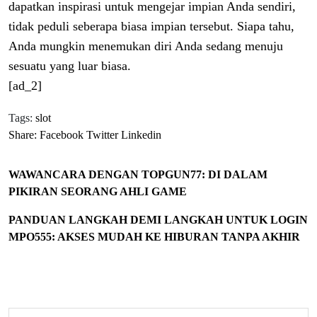
dapatkan inspirasi untuk mengejar impian Anda sendiri,
tidak peduli seberapa biasa impian tersebut. Siapa tahu,
Anda mungkin menemukan diri Anda sedang menuju
sesuatu yang luar biasa.
[ad_2]
Tags:
slot
Share:
Facebook
Twitter
Linkedin
WAWANCARA DENGAN TOPGUN77: DI DALAM
PIKIRAN SEORANG AHLI GAME
PANDUAN LANGKAH DEMI LANGKAH UNTUK LOGIN
MPO555: AKSES MUDAH KE HIBURAN TANPA AKHIR