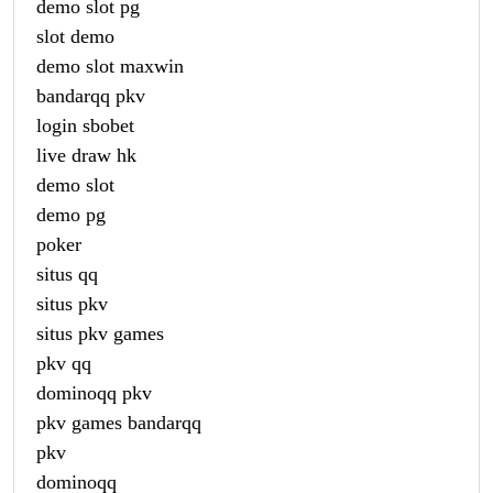
demo slot pg
slot demo
demo slot maxwin
bandarqq pkv
login sbobet
live draw hk
demo slot
demo pg
poker
situs qq
situs pkv
situs pkv games
pkv qq
dominoqq pkv
pkv games bandarqq
pkv
dominoqq