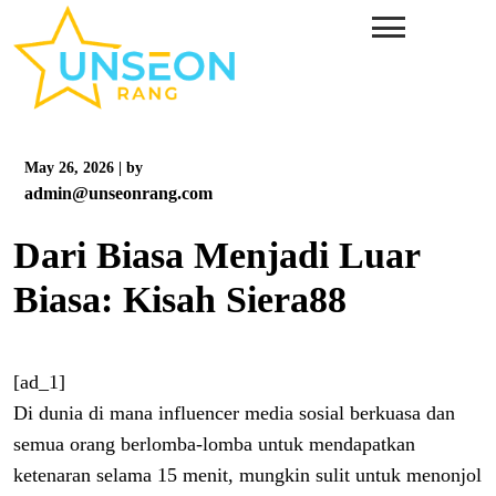
Skip
to
content
May 26, 2026
|
by
admin@unseonrang.com
Dari Biasa Menjadi Luar
Biasa: Kisah Siera88
[ad_1]
Di dunia di mana influencer media sosial berkuasa dan
semua orang berlomba-lomba untuk mendapatkan
ketenaran selama 15 menit, mungkin sulit untuk menonjol