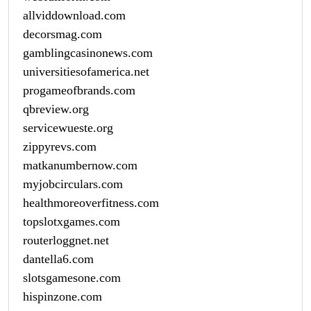
allviddownload.com
decorsmag.com
gamblingcasinonews.com
universitiesofamerica.net
progameofbrands.com
qbreview.org
servicewueste.org
zippyrevs.com
matkanumbernow.com
myjobcirculars.com
healthmoreoverfitness.com
topslotxgames.com
routerloggnet.net
dantella6.com
slotsgamesone.com
hispinzone.com