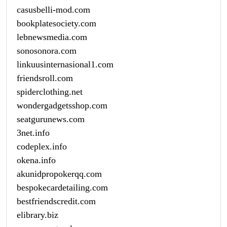
casusbelli-mod.com
bookplatesociety.com
lebnewsmedia.com
sonosonora.com
linkuusinternasional1.com
friendsroll.com
spiderclothing.net
wondergadgetsshop.com
seatgurunews.com
3net.info
codeplex.info
okena.info
akunidpropokerqq.com
bespokecardetailing.com
bestfriendscredit.com
elibrary.biz