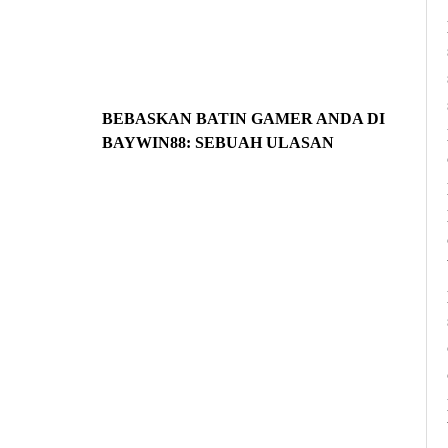
BEBASKAN BATIN GAMER ANDA DI
BAYWIN88: SEBUAH ULASAN