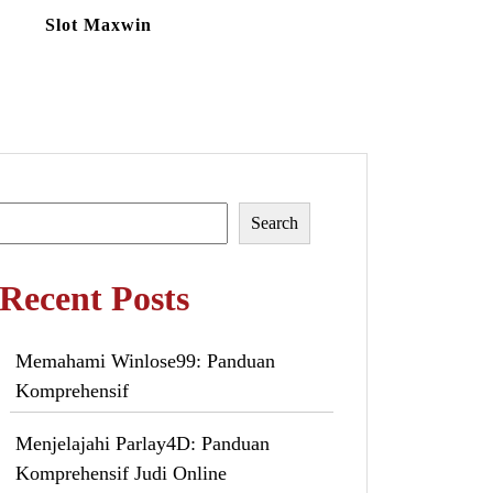
Slot Maxwin
Search
Search
Recent Posts
Memahami Winlose99: Panduan
Komprehensif
Menjelajahi Parlay4D: Panduan
Komprehensif Judi Online