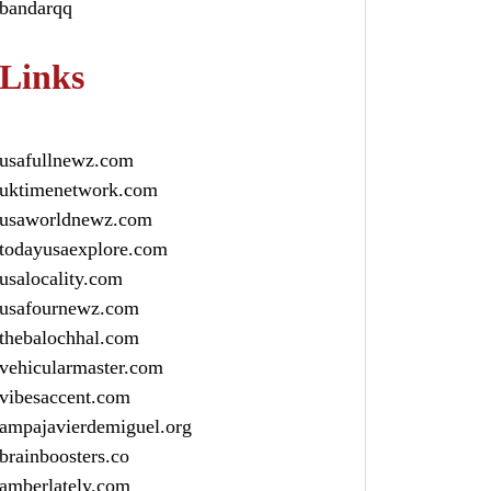
bandarqq
Links
usafullnewz.com
uktimenetwork.com
usaworldnewz.com
todayusaexplore.com
usalocality.com
usafournewz.com
thebalochhal.com
vehicularmaster.com
vibesaccent.com
ampajavierdemiguel.org
brainboosters.co
amberlately.com