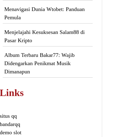
Menavigasi Dunia Wtobet: Panduan
Pemula
Menjelajahi Kesuksesan Salam88 di
Pasar Kripto
Album Terbaru Bakar77: Wajib
Didengarkan Penikmat Musik
Dimanapun
Links
situs qq
bandarqq
demo slot