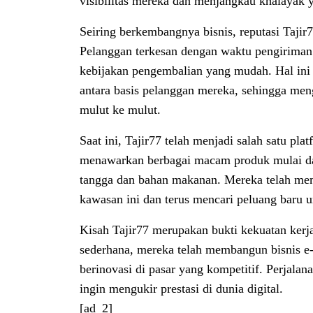
visibilitas mereka dan menjangkau khalayak y
Seiring berkembangnya bisnis, reputasi Tajir
Pelanggan terkesan dengan waktu pengiriman
kebijakan pengembalian yang mudah. Hal in
antara basis pelanggan mereka, sehingga meng
mulut ke mulut.
Saat ini, Tajir77 telah menjadi salah satu pl
menawarkan berbagai macam produk mulai dar
tangga dan bahan makanan. Mereka telah mem
kawasan ini dan terus mencari peluang baru 
Kisah Tajir77 merupakan bukti kekuatan kerja
sederhana, mereka telah membangun bisnis e
berinovasi di pasar yang kompetitif. Perjala
ingin mengukir prestasi di dunia digital.
[ad_2]