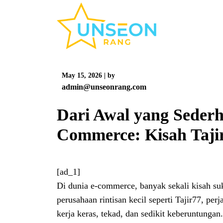
Skip
to
content
May 15, 2026
|
by
admin@unseonrang.com
Dari Awal yang Seder
Commerce: Kisah Taji
[ad_1]
Di dunia e-commerce, banyak sekali kisah su
perusahaan rintisan kecil seperti Tajir77, pe
kerja keras, tekad, dan sedikit keberuntungan