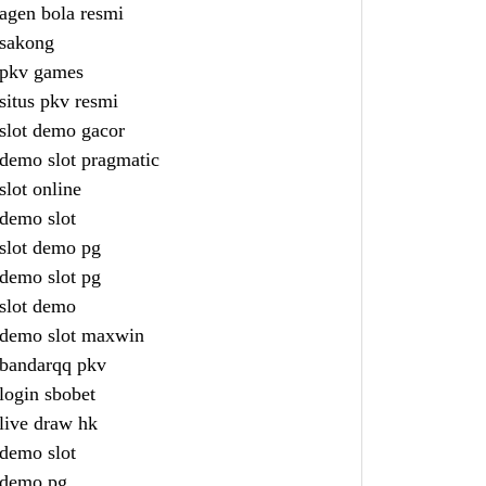
agen bola resmi
sakong
pkv games
situs pkv resmi
slot demo gacor
demo slot pragmatic
slot online
demo slot
slot demo pg
demo slot pg
slot demo
demo slot maxwin
bandarqq pkv
login sbobet
live draw hk
demo slot
demo pg