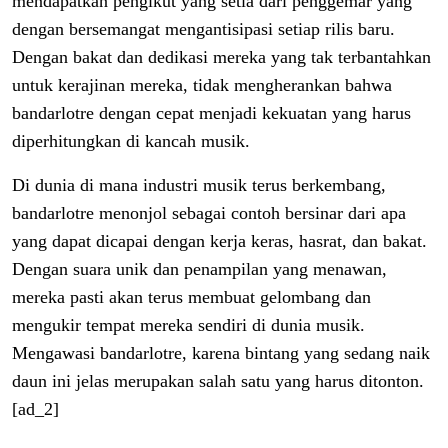
mendapatkan pengikut yang setia dari penggemar yang
dengan bersemangat mengantisipasi setiap rilis baru.
Dengan bakat dan dedikasi mereka yang tak terbantahkan
untuk kerajinan mereka, tidak mengherankan bahwa
bandarlotre dengan cepat menjadi kekuatan yang harus
diperhitungkan di kancah musik.
Di dunia di mana industri musik terus berkembang,
bandarlotre menonjol sebagai contoh bersinar dari apa
yang dapat dicapai dengan kerja keras, hasrat, dan bakat.
Dengan suara unik dan penampilan yang menawan,
mereka pasti akan terus membuat gelombang dan
mengukir tempat mereka sendiri di dunia musik.
Mengawasi bandarlotre, karena bintang yang sedang naik
daun ini jelas merupakan salah satu yang harus ditonton.
[ad_2]