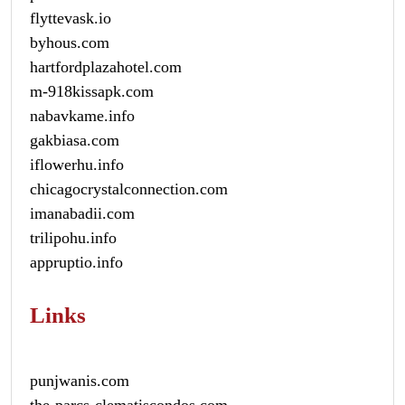
flyttevask.io
byhous.com
hartfordplazahotel.com
m-918kissapk.com
nabavkame.info
gakbiasa.com
iflowerhu.info
chicagocrystalconnection.com
imanabadii.com
trilipohu.info
appruptio.info
Links
punjwanis.com
the-parcs-clematiscondos.com