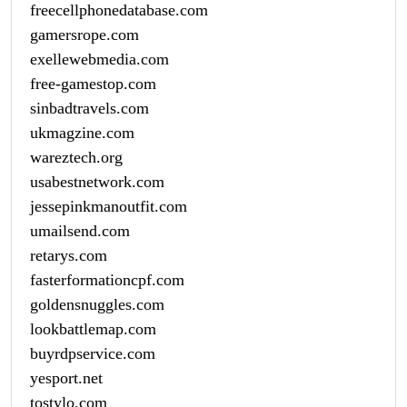
freecellphonedatabase.com
gamersrope.com
exellewebmedia.com
free-gamestop.com
sinbadtravels.com
ukmagzine.com
wareztech.org
usabestnetwork.com
jessepinkmanoutfit.com
umailsend.com
retarys.com
fasterformationcpf.com
goldensnuggles.com
lookbattlemap.com
buyrdpservice.com
yesport.net
tostylo.com