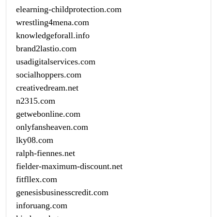
elearning-childprotection.com
wrestling4mena.com
knowledgeforall.info
brand2lastio.com
usadigitalservices.com
socialhoppers.com
creativedream.net
n2315.com
getwebonline.com
onlyfansheaven.com
lky08.com
ralph-fiennes.net
fielder-maximum-discount.net
fitfllex.com
genesisbusinesscredit.com
inforuang.com