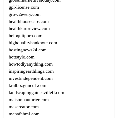
gpl-license.com
grow2every.com
healthhousecare.com
healthkartreview.com
helpquitporn.com
highqualitybanknote.com
hostingnews24.com
hottstyle.com
howtodiyanything.com
inspiringearthlings.com
investindependent.com
kralbozguncu1.com
landscapinggainesvillefl.com
maisonhauturier.com
mascreator.com
menafahmi.com