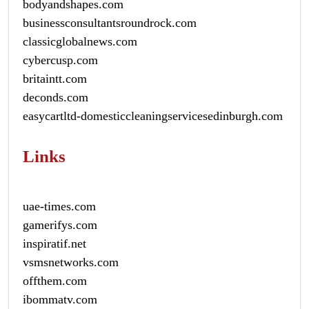
bodyandshapes.com
businessconsultantsroundrock.com
classicglobalnews.com
cybercusp.com
britaintt.com
deconds.com
easycartltd-domesticcleaningservicesedinburgh.com
Links
uae-times.com
gamerifys.com
inspiratif.net
vsmsnetworks.com
offthem.com
ibommatv.com