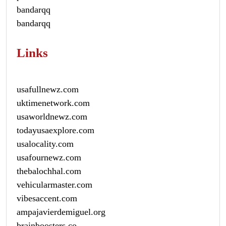
bandarqq
bandarqq
Links
usafullnewz.com
uktimenetwork.com
usaworldnewz.com
todayusaexplore.com
usalocality.com
usafournewz.com
thebalochhal.com
vehicularmaster.com
vibesaccent.com
ampajavierdemiguel.org
brainboosters.co