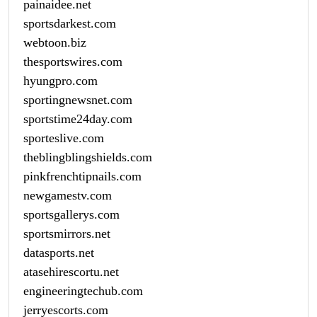
painaidee.net
sportsdarkest.com
webtoon.biz
thesportswires.com
hyungpro.com
sportingnewsnet.com
sportstime24day.com
sporteslive.com
theblingblingshields.com
pinkfrenchtipnails.com
newgamestv.com
sportsgallerys.com
sportsmirrors.net
datasports.net
atasehirescortu.net
engineeringtechub.com
jerryescorts.com