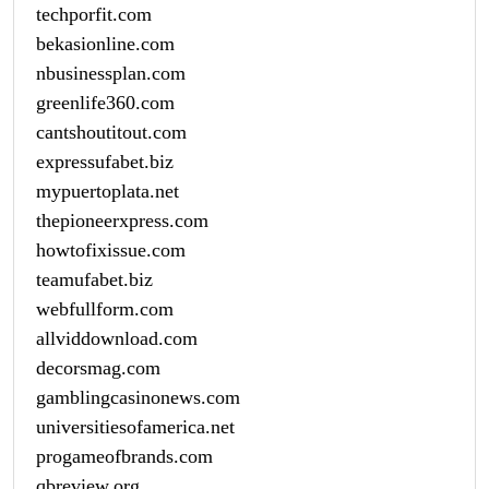
techporfit.com
bekasionline.com
nbusinessplan.com
greenlife360.com
cantshoutitout.com
expressufabet.biz
mypuertoplata.net
thepioneerxpress.com
howtofixissue.com
teamufabet.biz
webfullform.com
allviddownload.com
decorsmag.com
gamblingcasinonews.com
universitiesofamerica.net
progameofbrands.com
qbreview.org